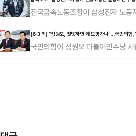
급화로 입주보증금이 수십억원대에 달
회사 측은 "중노위 사후조정 과정에서
전국금속노동조합이 삼성전자 노동자
융권 최초로 전용 상품을 출시할 예정
대화를 요청했다. 앞서 중노위도 이날
발동할 경우 투쟁에 나서겠다고 경고
한·하나·우리은행 등 주요 시중은행
를 공식 요…
부가 직권으로 파업중지권인 긴급조
[6·3 픽] "정원오, 떳떳하면 왜 도망가나"…국민의힘, 
5조1836억원을 돌파했다.효력이 모
국민의힘이 정원오 더불어민주당 서울
것”이라며 “노동3권을 난도질하는 
계약을 맺어 자산 승계 구도를 미리
"유흥업소 여종업원 외박을 요구한 
조는 삼성전자 노조의 파업 가능성을
로 늘어난 결과다.상속 …
는지 밝혀라"고 촉구했다.당 야당탄
는 데 대해 강하게 반발했다.노조는
승수 의원은 15일 성명서를 통해 "정
자본과 보수 언론들이 앞다투어 긴급
으려 하지 말고, 더 이상 국민을 기
른 손실액을 언급하며 총공세를 퍼…
이 말했다.이어 "정 후보의 지난 19
론보도와 판결문, 양천구의회 속기록
안"이라면…