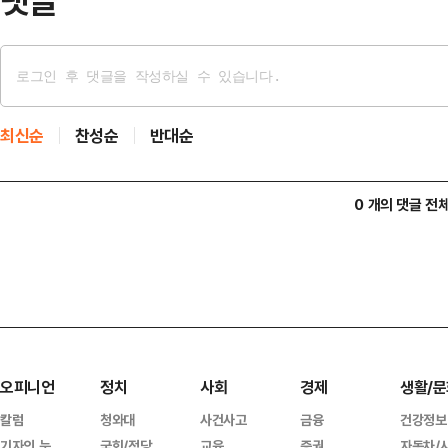
댓글
최신순
찬성순
반대순
0 개의 댓글 전
오피니언
정치
사회
경제
생활/문
칼럼
청와대
사건사고
금융
건강정보
기자의 눈
국회/정당
교육
증권
자동차/