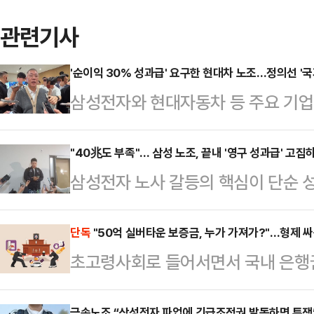
관련기사
'순이익 30% 성과급' 요구한 현대차 노조…정의선 '국
삼성전자와 현대자동차 등 주요 기
갈등이 확산하는 가운데 정의선 현대
사와 주주, 국가 발전을 함께 고려해
"40兆도 부족"… 삼성 노조, 끝내 '영구 성과급' 고집
삼성전자 노사 갈등의 핵심이 단순 성
날 열리는 현대차그룹 양재사옥 로비
조'로 옮겨가고 있다. 중앙노동위원회
홀'에 앞서 현대차그룹 양재사옥에서
실상 40조원에 달하는 특별보상 가
단독
"50억 실버타운 보증금, 누가 가져가?"…형제 싸
갈등과 관련한 대응 방향을 묻는 질
초고령사회로 들어서면서 국내 은행권
노조는 "제도화 없이는 의미 없다"며
회사가 발전할 수 있고 주주들도 중
언대용신탁'으로 사업 영역을 넓히고
따르면 삼성전자 사측은 이날 노조 
러 가지를 고려해서 판…
금속노조 “삼성전자 파업에 긴급조정권 발동하면 투쟁