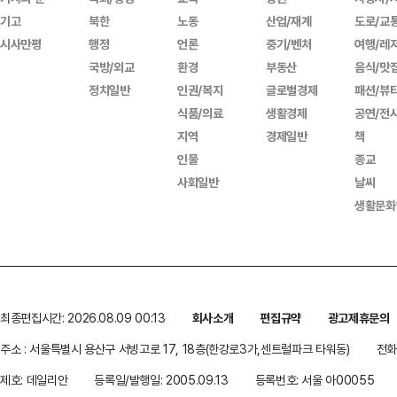
기고
북한
노동
산업/재계
도로/교
시사만평
행정
언론
중기/벤처
여행/레
국방/외교
환경
부동산
음식/맛
정치일반
인권/복지
글로벌경제
패션/뷰
식품/의료
생활경제
공연/전
지역
경제일반
책
인물
종교
사회일반
날씨
생활문화
최종편집시간: 2026.08.09 00:13
회사소개
편집규약
광고제휴문의
주소 : 서울특별시 용산구 서빙고로 17, 18층(한강로3가,센트럴파크 타워동)
전화 
제호: 데일리안
등록일/발행일: 2005.09.13
등록번호: 서울 아00055