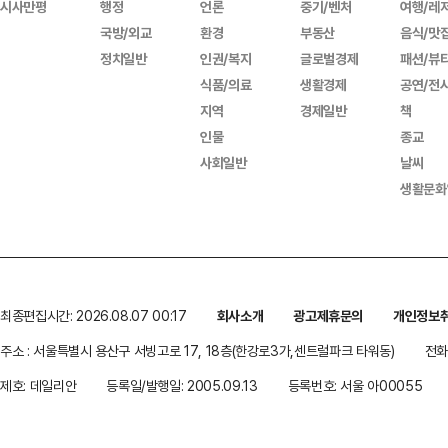
시사만평
행정
언론
중기/벤처
여행/레
국방/외교
환경
부동산
음식/맛
정치일반
인권/복지
글로벌경제
패션/뷰
식품/의료
생활경제
공연/전
지역
경제일반
책
인물
종교
사회일반
날씨
생활문화
최종편집시간: 2026.08.07 00:17
회사소개
광고제휴문의
개인정보
주소 : 서울특별시 용산구 서빙고로 17, 18층(한강로3가,센트럴파크 타워동)
전화 
제호: 데일리안
등록일/발행일: 2005.09.13
등록번호: 서울 아00055