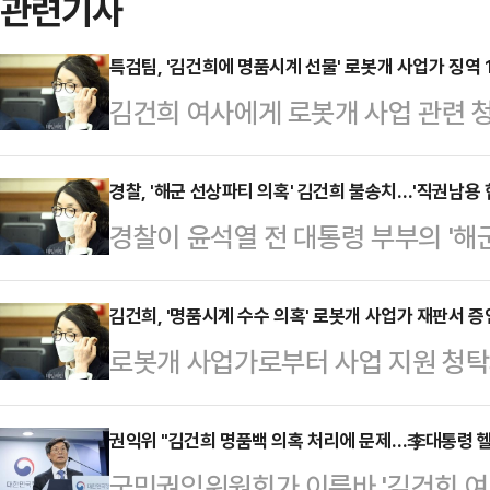
관련기사
특검팀, '김건희에 명품시계 선물' 로봇개 사업가 징역 
김건희 여사에게 로봇개 사업 관련 
제공한 혐의로 기소된 사업가 서성빈
개월을 구형했다.13일 법조계에 따
경찰, '해군 선상파티 의혹' 김건희 불송치…'직권남용
경찰이 윤석열 전 대통령 부부의 '해
사합의21부(조순표 부장판사) 심리
를 불송치하기로 결정했다. 그러나 
건 결심공판에서 징역 1년6개월을
대통령경호처 차장과 김용현 전 국방
김건희, '명품시계 수수 의혹' 로봇개 사업가 재판서 증
2022년 9월 김 여사에게 사업 관련
로봇개 사업가로부터 사업 지원 청탁
찰에 송치했다.11일 경찰 등에 따르
손목시계를 제공한 혐의로 지난해 12
시계를 수수한 혐의를 받는 김건희 
건희는 증거 불충분으로 불송치 종결
관매직' 의혹 관련 사…
김 여사는 지난 달 진행된 속행 공판
권익위 "김건희 명품백 의혹 처리에 문제…李대통령 헬
를 주도한 혐의를 받는 당시 대통령
국민권익위원회가 이른바 '김건희 여사
다.8일 법조계에 따르면 김 여사는