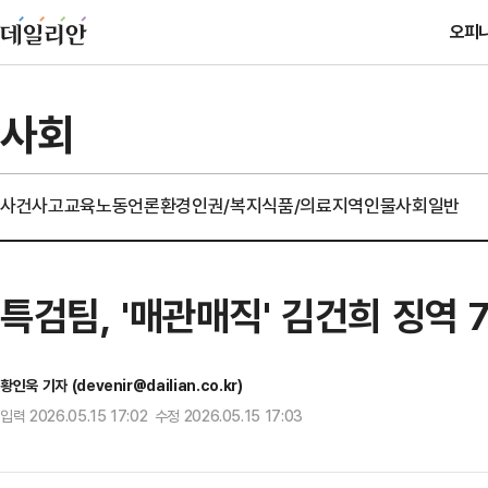
오피
사회
사건사고
교육
노동
언론
환경
인권/복지
식품/의료
지역
인물
사회일반
특검팀, '매관매직' 김건희 징역
황인욱 기자 (devenir@dailian.co.kr)
입력 2026.05.15 17:02 수정 2026.05.15 17:03