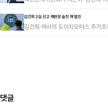
전 차장의 경우 각각 대통령경호법상
음'으로 종결한 기존 처리 과정에 문
부장판사) 심리로 열린 로봇개 사업
적용돼 서울중앙지방검찰…
관에 넘기기로 했다. 또 이재명 대
김건희 2심 선고 재판장 숨진 채 발견
건 속행 공판에 증인으로 출석했다.서
김건희 여사의 도이치모터스 주가조작
'헬기 이송 특혜 의혹'에 대해 행동
계를 받은 경위를 말해달라"고 했으
서울고등법원 판사가 6일 새벽 숨진 
결론 내렸다.국민권익위는 8일 '권익
에 변호인이 "의미가 없을…
서 바라본 서울 서초구 서울법원종합
과를 발표했다. 권익위는 TF가 과거
민이 있거나 주변에 이런 어려움을 
내부신고센터 접수 의혹 등을 점검한
상담 전화 ☎109 또는 자살예방SNS
다.TF는 지…
담을 받을 수 있습니다.
댓글