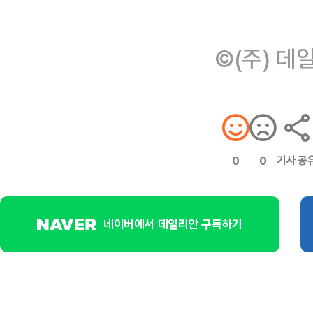
©(주) 데
기사 공
0
0
네이버에서 데일리안 구독하기