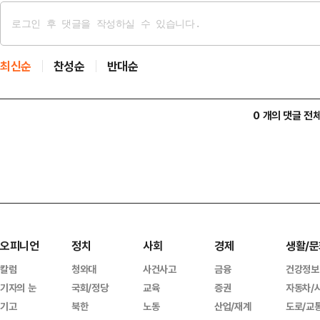
최신순
찬성순
반대순
0 개의 댓글 전
오피니언
정치
사회
경제
생활/문
칼럼
청와대
사건사고
금융
건강정보
기자의 눈
국회/정당
교육
증권
자동차/
기고
북한
노동
산업/재계
도로/교