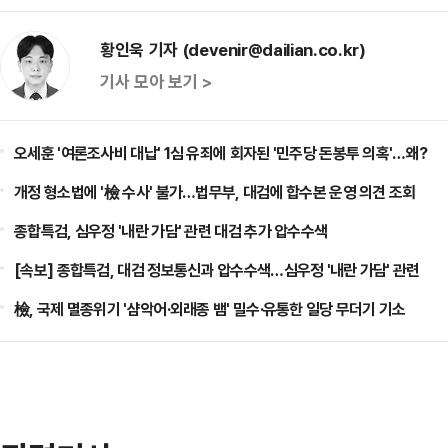
황인욱 기자 (devenir@dailian.co.kr)
기사 모아 보기 >
오세훈 '여론조사비 대납' 1심 유죄에 회자된 '민주당 돈봉투 의혹'…왜?
개정 형소법에 '檢 수사' 불가…법무부, 대검에 합수본 운영 의견 조회
종합특검, 심우정 '내란 가담' 관련 대검 추가 압수수색
[속보] 종합특검, 대검 정보통신과 압수수색…심우정 '내란 가담' 관련
檢, 국제 멸종위기 '샴악어·외래종 뱀' 밀수·유통한 일당 무더기 기소