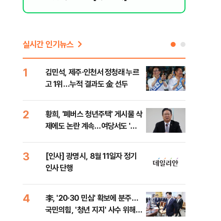
실시간 인기뉴스
1
6
김민석, 제주·인천서 정청래 누르
폐기
고 1위…누적 결과도 金 선두
60
2
7
황희, '폐버스 청년주택' 게시물 삭
"정
제에도 논란 계속…여당서도 '내
도 
로남불' 비판
원 
3
8
[인사] 광명시, 8월 11일자 정기
보험
인사 단행
른 
4
9
李, '20·30 민심' 확보에 분주…
고수
국민의힘, '청년 지지' 사수 위해
27