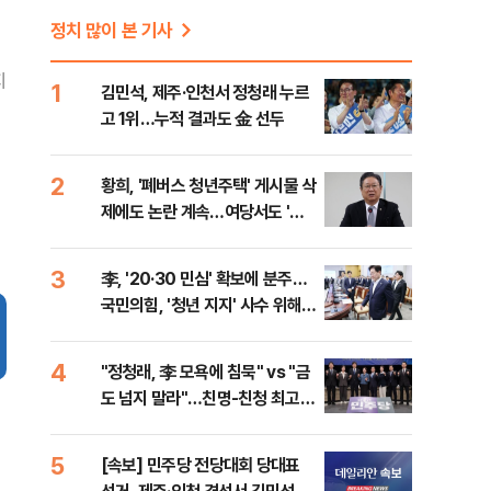
정치 많이 본 기사
지
1
김민석, 제주·인천서 정청래 누르
고 1위…누적 결과도 金 선두
2
황희, '폐버스 청년주택' 게시물 삭
제에도 논란 계속…여당서도 '내
로남불' 비판
3
李, '20·30 민심' 확보에 분주…
국민의힘, '청년 지지' 사수 위해
李 견제 사활
4
"정청래, 李 모욕에 침묵" vs "금
도 넘지 말라"…친명-친청 최고위
원 후보, 제주서 격돌
5
[속보] 민주당 전당대회 당대표