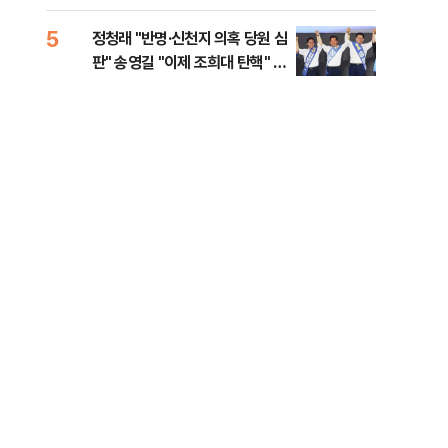
李 견제 사활
5
10
정청래 "반명·신천지 의혹 당원 심
[속
판" 송영길 "이제 조희대 탄핵" 김
선거
민석 "대체불가 민주당"
리