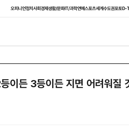
오피니언
정치
사회
경제
생활/문화
IT/과학
연예
스포츠
세계
수도권
포토
D-
, 2등이든 3등이든 지면 어려워질 