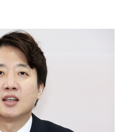
1
“다시 시청으로” 김선태에게 
충주시장의 재치 있는 제안…추
개
2
1236회 로또 1등 당첨번호
'12·18·21·29·34·38'번…
어디?
3
"출근길에 우연히 복권 샀는데…
원 당첨자 사연은?
4
경찰, 드라마 '김부장' 제작사
자본시장법 위반 의혹
5
김민석, 제주·인천서 정청래 누
누적 결과도 金 선두