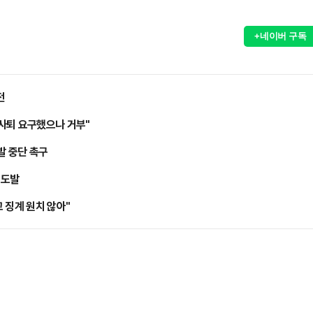
+네이버 구독
전
사퇴 요구했으나 거부"
발 중단 촉구
 도발
 징계 원치 않아"