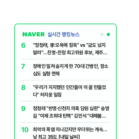
실시간 랭킹뉴스
6
전한 40세
"정청래, 李 모욕에 침묵" vs "금도 넘지
천 2000
말라"…친명-친청 최고위원 후보, 제주서
격돌
7
장애인 밀쳐 숨지게 한 70대 간병인, 항소
1등 당첨지역
심도 실형 면해
8
" 1등 5억
"우리가 지지했던 인간들이 이 꼴 만들었
다" 허지웅 일침
9
 회장 수사…
정청래 "반명·신천지 의혹 당원 심판" 송영
길 "이제 조희대 탄핵" 김민석 "대체불가
민주당"
10
르고 1위…
최악의 폭염 지나갔지만 무더위는 계속…
낮 최고 35도 [내일 날씨]