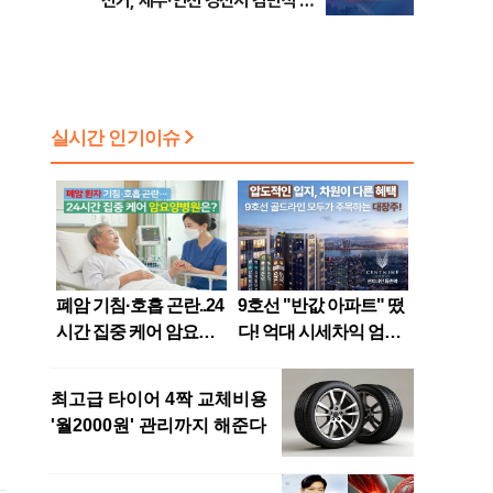
선거, 제주·인천 경선서 김민석 승
리