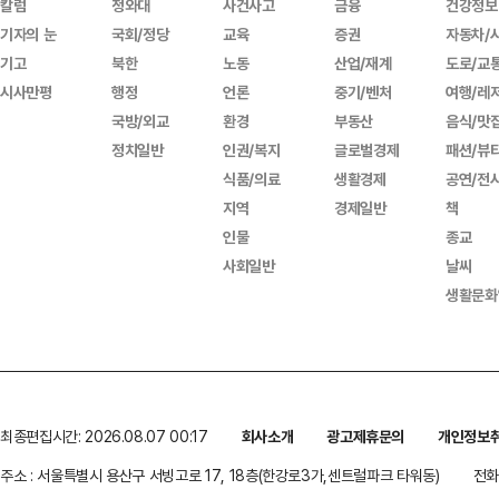
칼럼
청와대
사건사고
금융
건강정보
기자의 눈
국회/정당
교육
증권
자동차/
기고
북한
노동
산업/재계
도로/교
시사만평
행정
언론
중기/벤처
여행/레
국방/외교
환경
부동산
음식/맛
정치일반
인권/복지
글로벌경제
패션/뷰
식품/의료
생활경제
공연/전
지역
경제일반
책
인물
종교
사회일반
날씨
생활문화
최종편집시간: 2026.08.07 00:17
회사소개
광고제휴문의
개인정보
주소 : 서울특별시 용산구 서빙고로 17, 18층(한강로3가,센트럴파크 타워동)
전화 