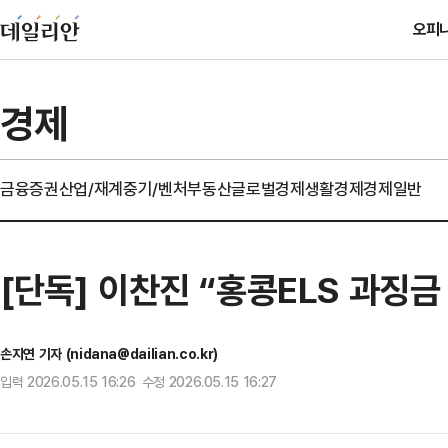
오피
경제
금융
증권
산업/재계
중기/벤처
부동산
글로벌경제
생활경제
경제일반
[단독] 이찬진 “홍콩ELS 과징
손지연 기자 (nidana@dailian.co.kr)
입력 2026.05.15 16:26 수정 2026.05.15 16:27