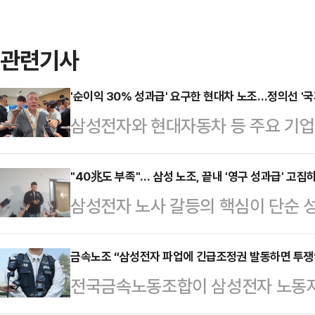
관련기사
'순이익 30% 성과급' 요구한 현대차 노조…정의선 '국
삼성전자와 현대자동차 등 주요 기
갈등이 확산하는 가운데 정의선 현대
사와 주주, 국가 발전을 함께 고려해
"40兆도 부족"… 삼성 노조, 끝내 '영구 성과급' 고집
삼성전자 노사 갈등의 핵심이 단순 성
날 열리는 현대차그룹 양재사옥 로비
조'로 옮겨가고 있다. 중앙노동위원회
홀'에 앞서 현대차그룹 양재사옥에서
실상 40조원에 달하는 특별보상 가
금속노조 “삼성전자 파업에 긴급조정권 발동하면 투쟁
갈등과 관련한 대응 방향을 묻는 질
전국금속노동조합이 삼성전자 노동자
노조는 "제도화 없이는 의미 없다"며
회사가 발전할 수 있고 주주들도 중
발동할 경우 투쟁에 나서겠다고 경고