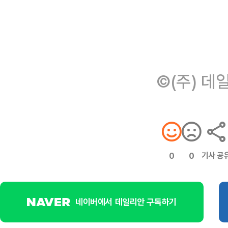
©(주) 데
기사 공
0
0
네이버에서 데일리안 구독하기