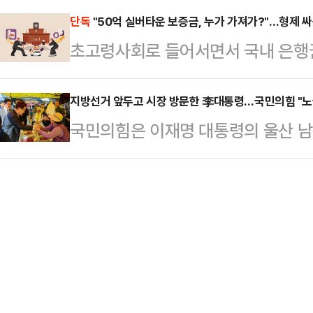
따르면 삼성전자 사측은 이날 노조 
러 가지를 고려해서 판…
부가 직권으로 파업중지권인 긴급조
단독
"50억 실버타운 보증금, 누가 가져가?"…형제 싸
회사 측은 "중노위 사후조정 과정에서
초고령사회로 들어서면서 국내 은행권
것”이라며 “노동3권을 난도질하는 
대화를 요청했다. 앞서 중노위도 이날
언대용신탁'으로 사업 영역을 넓히고
조는 삼성전자 노조의 파업 가능성을
를 공식 요…
급화로 입주보증금이 수십억원대에 달
지방선거 앞두고 시장 방문한 李대통령…국민의힘 "노
는 데 대해 강하게 반발했다.노조는
국민의힘은 이재명 대통령의 울산 남
융권 최초로 전용 상품을 출시할 예정
자본과 보수 언론들이 앞다투어 긴급
을 두고 "노골적인 선거운동"이라며
한·하나·우리은행 등 주요 시중은행
른 손실액을 언급하며 총공세를 퍼…
선거대책위원장은 15일 페이스북에 
5조1836억원을 돌파했다.효력이 모
K-조선 간담회를 마치고 울산 남목
계약을 맺어 자산 승계 구도를 미리
새마을운동중앙회 간담회를 마치고 성
로 늘어난 결과다.상속 …
난주 금요일(8일)에는 어버이날 기
이제 매일 같이 노골적인 전국 시장