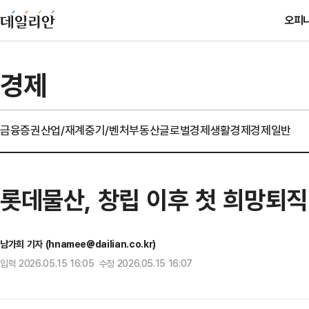
오피
경제
금융
증권
산업/재계
중기/벤처
부동산
글로벌경제
생활경제
경제일반
롯데물산, 창립 이후 첫 희망퇴직
남가희 기자 (hnamee@dailian.co.kr)
입력 2026.05.15 16:05 수정 2026.05.15 16:07