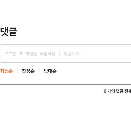
난주 금요일(8일)에는 어버이날 기
이제 매일 같이 노골적인 전국 시장
판했다.송 공동선대위원장은…
댓글
최신순
찬성순
반대순
0 개의 댓글 전