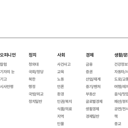
오피니언
정치
사회
경제
생활/문
칼럼
청와대
사건사고
금융
건강정보
기자의 눈
국회/정당
교육
증권
자동차/
기고
북한
노동
산업/재계
도로/교
시사만평
행정
언론
중기/벤처
여행/레
국방/외교
환경
부동산
음식/맛
정치일반
인권/복지
글로벌경제
패션/뷰
식품/의료
생활경제
공연/전
지역
경제일반
책
인물
종교