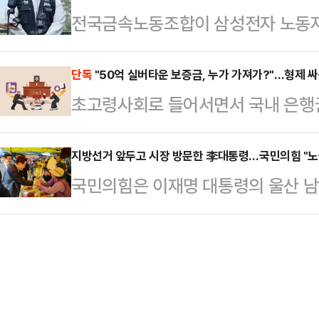
전국금속노동조합이 삼성전자 노동자
노조는 "제도화 없이는 의미 없다"며
회사가 발전할 수 있고 주주들도 중
발동할 경우 투쟁에 나서겠다고 경고
따르면 삼성전자 사측은 이날 노조 
러 가지를 고려해서 판…
부가 직권으로 파업중지권인 긴급조
단독
"50억 실버타운 보증금, 누가 가져가?"…형제 싸
회사 측은 "중노위 사후조정 과정에서
초고령사회로 들어서면서 국내 은행권
것”이라며 “노동3권을 난도질하는 
대화를 요청했다. 앞서 중노위도 이날
언대용신탁'으로 사업 영역을 넓히고
조는 삼성전자 노조의 파업 가능성을
를 공식 요…
급화로 입주보증금이 수십억원대에 달
지방선거 앞두고 시장 방문한 李대통령…국민의힘 "노
는 데 대해 강하게 반발했다.노조는
국민의힘은 이재명 대통령의 울산 남
융권 최초로 전용 상품을 출시할 예정
자본과 보수 언론들이 앞다투어 긴급
을 두고 "노골적인 선거운동"이라며
한·하나·우리은행 등 주요 시중은행
른 손실액을 언급하며 총공세를 퍼…
선거대책위원장은 15일 페이스북에 
5조1836억원을 돌파했다.효력이 모
K-조선 간담회를 마치고 울산 남목
계약을 맺어 자산 승계 구도를 미리
새마을운동중앙회 간담회를 마치고 성
로 늘어난 결과다.상속 …