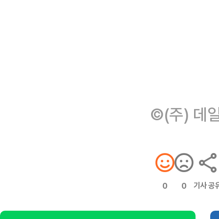
©(주) 데
기사 공
0
0