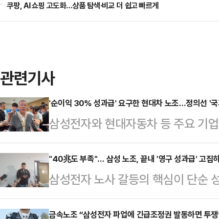
쿠팡, AI 쇼핑 고도화…상품 탐색·비교 더 쉽고 빠르게
관련기사
'순이익 30% 성과급' 요구한 현대차 노조…정의선 '국
삼성전자와 현대자동차 등 주요 기
갈등이 확산하는 가운데 정의선 현대
사와 주주, 국가 발전을 함께 고려해
"40兆도 부족"… 삼성 노조, 끝내 '영구 성과급' 고집
삼성전자 노사 갈등의 핵심이 단순 성
날 열리는 현대차그룹 양재사옥 로비
조'로 옮겨가고 있다. 중앙노동위원회
홀'에 앞서 현대차그룹 양재사옥에서
실상 40조원에 달하는 특별보상 가
금속노조 “삼성전자 파업에 긴급조정권 발동하면 투쟁
갈등과 관련한 대응 방향을 묻는 질