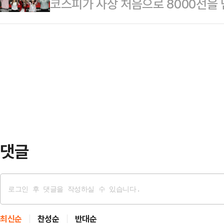
코스피가 사상 처음으로 8000선을
것”이라며 “노동3권을 난도질하는 
대화를 요청했다. 앞서 중노위도 이날
스피지수는 오전 9시 41분 현재 전 거
조는 삼성전자 노조의 파업 가능성을
를 공식 요…
7991.91을 가리키고 있다.지수는 전
는 데 대해 강하게 반발했다.노조는
7951.75로 개장했으나, 장중 상승
자본과 보수 언론들이 앞다투어 긴급
파했다.이달 6일 역대 처음 7000
른 손실액을 언급하며 총공세를 퍼…
로 보면 외국인이 7853억원 순매
기관이 각각 6882억원, 955억원
댓글
최신순
찬성순
반대순