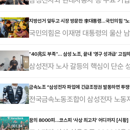
갈등이 확산하는 가운데 정의선 현대
사와 주주, 국가 발전을 함께 고려해
지방선거 앞두고 시장 방문한 李대통령…국민의힘 "노
국민의힘은 이재명 대통령의 울산 남
날 열리는 현대차그룹 양재사옥 로비
을 두고 "노골적인 선거운동"이라며
홀'에 앞서 현대차그룹 양재사옥에서
선거대책위원장은 15일 페이스북에 
"40兆도 부족"… 삼성 노조, 끝내 '영구 성과급' 고집
갈등과 관련한 대응 방향을 묻는 질
삼성전자 노사 갈등의 핵심이 단순 성
K-조선 간담회를 마치고 울산 남목
회사가 발전할 수 있고 주주들도 중
조'로 옮겨가고 있다. 중앙노동위원회
새마을운동중앙회 간담회를 마치고 성
러 가지를 고려해서 판…
실상 40조원에 달하는 특별보상 가
금속노조 “삼성전자 파업에 긴급조정권 발동하면 투쟁
난주 금요일(8일)에는 어버이날 기
전국금속노동조합이 삼성전자 노동자
노조는 "제도화 없이는 의미 없다"며
이제 매일 같이 노골적인 전국 시장
발동할 경우 투쟁에 나서겠다고 경고
따르면 삼성전자 사측은 이날 노조 
판했다.송 공동선대위원장은…
부가 직권으로 파업중지권인 긴급조
꿈의 8000피…코스피 ‘사상 최고치’ 어디까지 [시황]
회사 측은 "중노위 사후조정 과정에서