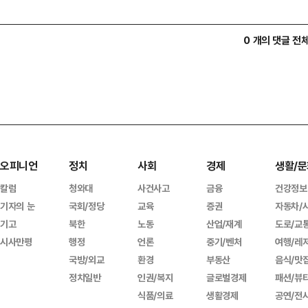
0 개의 댓글 전
오피니언
정치
사회
경제
생활/문
칼럼
청와대
사건사고
금융
건강정보
기자의 눈
국회/정당
교육
증권
자동차/
기고
북한
노동
산업/재계
도로/교
시사만평
행정
언론
중기/벤처
여행/레
국방/외교
환경
부동산
음식/맛
정치일반
인권/복지
글로벌경제
패션/뷰
식품/의료
생활경제
공연/전