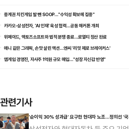
중계권 치킨게임 발 뺀 SOOP…"수익성 확보에 집중"
카카오-삼성전자, 'AI 인재' 육성 협력…공동 해커톤 개최
위메이드, 액토즈소프트와 법적 분쟁 종료…로열티 정산 완료
애니 같은 그래픽, 손맛 살린 액션…엔씨 '리밋 제로 브레이커스'
엠게임 경영진, 자사주 1억원 규모 매입…"성장 자신감 반영"
관련기사
'순이익 30% 성과급' 요구한 현대차 노조…정의선 '국
삼성전자와 현대자동차 등 주요 기