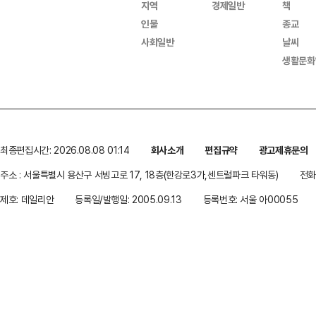
지역
경제일반
책
인물
종교
사회일반
날씨
생활문화
최종편집시간: 2026.08.08 01:14
회사소개
편집규약
광고제휴문의
주소 : 서울특별시 용산구 서빙고로 17, 18층(한강로3가,센트럴파크 타워동)
전화 
제호: 데일리안
등록일/발행일: 2005.09.13
등록번호: 서울 아00055