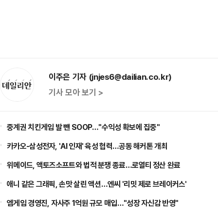
이주은 기자 (jnjes6@dailian.co.kr)
기사 모아 보기 >
중계권 치킨게임 발 뺀 SOOP…"수익성 확보에 집중"
카카오-삼성전자, 'AI 인재' 육성 협력…공동 해커톤 개최
위메이드, 액토즈소프트와 법적 분쟁 종료…로열티 정산 완료
애니 같은 그래픽, 손맛 살린 액션…엔씨 '리밋 제로 브레이커스'
엠게임 경영진, 자사주 1억원 규모 매입…"성장 자신감 반영"