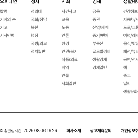
오피니언
정치
사회
경제
생활/문
칼럼
청와대
사건사고
금융
건강정보
기자의 눈
국회/정당
교육
증권
자동차/
기고
북한
노동
산업/재계
도로/교
시사만평
행정
언론
중기/벤처
여행/레
국방/외교
환경
부동산
음식/맛
정치일반
인권/복지
글로벌경제
패션/뷰
식품/의료
생활경제
공연/전
지역
경제일반
책
인물
종교
사회일반
날씨
생활문화
최종편집시간: 2026.08.06 16:29
회사소개
광고제휴문의
개인정보