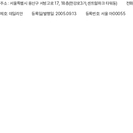
주소 : 서울특별시 용산구 서빙고로 17, 18층(한강로3가,센트럴파크 타워동)
전화 
제호: 데일리안
등록일/발행일: 2005.09.13
등록번호: 서울 아00055