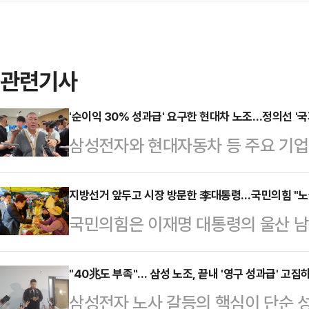
관련기사
'순이익 30% 성과급' 요구한 현대차 노조…정의선 '국
삼성전자와 현대자동차 등 주요 기
갈등이 확산하는 가운데 정의선 현대
사와 주주, 국가 발전을 함께 고려해
지방선거 앞두고 시장 방문한 李대통령…국민의힘 "노
국민의힘은 이재명 대통령의 울산 남
날 열리는 현대차그룹 양재사옥 로비
을 두고 "노골적인 선거운동"이라며
홀'에 앞서 현대차그룹 양재사옥에서
선거대책위원장은 15일 페이스북에 
"40兆도 부족"… 삼성 노조, 끝내 '영구 성과급' 고집
갈등과 관련한 대응 방향을 묻는 질
삼성전자 노사 갈등의 핵심이 단순 성
K-조선 간담회를 마치고 울산 남목
회사가 발전할 수 있고 주주들도 중