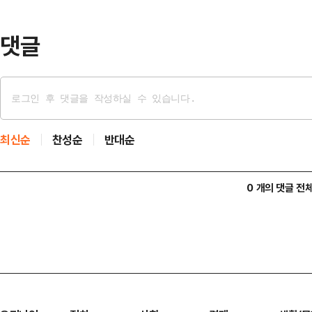
기관이 각각 6882억원, 955억원
댓글
최신순
찬성순
반대순
0 개의 댓글 전