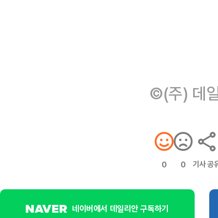
©(주) 데
기사 공
0
0
네이버에서 데일리안 구독하기