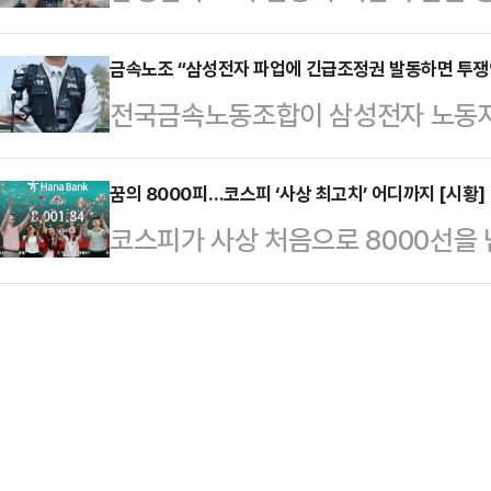
조'로 옮겨가고 있다. 중앙노동위원회
새마을운동중앙회 간담회를 마치고 성
러 가지를 고려해서 판…
실상 40조원에 달하는 특별보상 가
금속노조 “삼성전자 파업에 긴급조정권 발동하면 투쟁
난주 금요일(8일)에는 어버이날 기
전국금속노동조합이 삼성전자 노동자
노조는 "제도화 없이는 의미 없다"며
이제 매일 같이 노골적인 전국 시장
발동할 경우 투쟁에 나서겠다고 경고
따르면 삼성전자 사측은 이날 노조 
판했다.송 공동선대위원장은…
부가 직권으로 파업중지권인 긴급조
꿈의 8000피…코스피 ‘사상 최고치’ 어디까지 [시황]
회사 측은 "중노위 사후조정 과정에서
코스피가 사상 처음으로 8000선을
것”이라며 “노동3권을 난도질하는 
대화를 요청했다. 앞서 중노위도 이날
스피지수는 오전 9시 41분 현재 전 거
조는 삼성전자 노조의 파업 가능성을
를 공식 요…
7991.91을 가리키고 있다.지수는 전
는 데 대해 강하게 반발했다.노조는
7951.75로 개장했으나, 장중 상승
자본과 보수 언론들이 앞다투어 긴급
파했다.이달 6일 역대 처음 7000
른 손실액을 언급하며 총공세를 퍼…
로 보면 외국인이 7853억원 순매