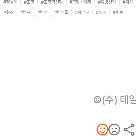
#정청래
#조국
#조국혁신당
#중앙선대위
#지방선거
#지선
#취소
#캠프
#평택
#평택을
#학부모
#호소
#후보
©(주) 데