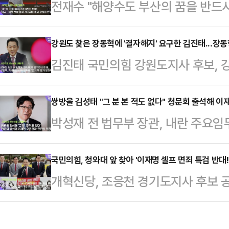
전재수 "해양수도 부산의 꿈을 반드
단독 청문회 개최쌍방울 대북송금 사
시장 후보가 13일 오전 서울 여의도
서울 여의도 국회에서 열린 국민의힘
관련 기자회견을 하고 있다.교육·사
강원도 찾은 장동혁에 '결자해지' 요구한 김진태...장동
청문회'에 출석하며 옷을 벗고 있다
주간 포토]
김진태 국민의힘 강원도지사 후보, 
여의도 국회 본청에서 국회 본회의 
국보도사진전 대상 수상자 뉴시스 정
원도지사 후보가 21일 오후 강원도
되고 있다.자원봉사자 및 지지자들 
장에서 열린 제62…
과 주민들을 만나며 인사를 나누고 
쌍방울 김성태 "그 분 본 적도 없다" 청문회 출석해 이
예비후보추경호 국민의힘 대구시장 예
박성재 전 법무부 장관, 내란 주요임
태 국민의힘 강원도지사 후보김진태 
사무소에서 자원봉사자 및 지지자들
사자 등 계엄 가담 의혹을 받는 박성
강원도 양양 수산리어촌마을회관에서
주당 대구시장 후보, 대구지방…
구 서울중앙지방법원에서 열린 공판에
국민의힘, 청와대 앞 찾아 '이재명 셀프 면죄 특검 반대!'
강원도 찾은 장동혁에게 "결자해지 
리안 주간 포토]
개혁신당, 조응천 경기도지사 후보 
'안가 회동' 위증 혐의 재판 출석12
후보가 22일 오전 강원도 양양 수
도지사 후보가 4일 오전 서울 여의
국회에서 위증한 혐의를 받는 이완규 
회관 현장 공약 발표에서 발…
시작 전 공천장 수여식에서 기념촬영
서울중앙지방법원에서 열린 공판에 출