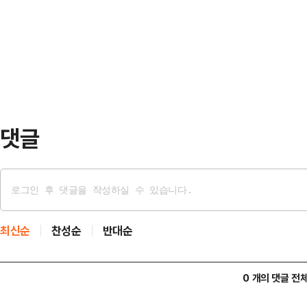
권 광역단체장 후보자 긴급 연석회의
적도 없다" 청문회 출석해 이재명 대
인천시장 후보, 양향자 경기도지사 
장이 …
김정철 서울시장 후보가 4일 오전 서
내란 저지를 위한 수도권 광역단체장 
잡고 있다.조정식 더…
댓글
최신순
찬성순
반대순
0 개의 댓글 전