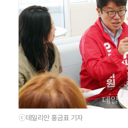
ⓒ데일리안 홍금표 기자