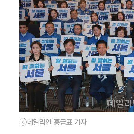
ⓒ데일리안 홍금표 기자