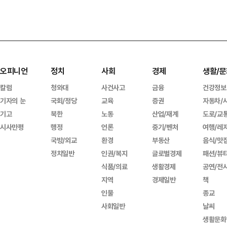
오피니언
정치
사회
경제
생활/문
칼럼
청와대
사건사고
금융
건강정보
기자의 눈
국회/정당
교육
증권
자동차/
기고
북한
노동
산업/재계
도로/교
시사만평
행정
언론
중기/벤처
여행/레
국방/외교
환경
부동산
음식/맛
정치일반
인권/복지
글로벌경제
패션/뷰
식품/의료
생활경제
공연/전
지역
경제일반
책
인물
종교
사회일반
날씨
생활문화