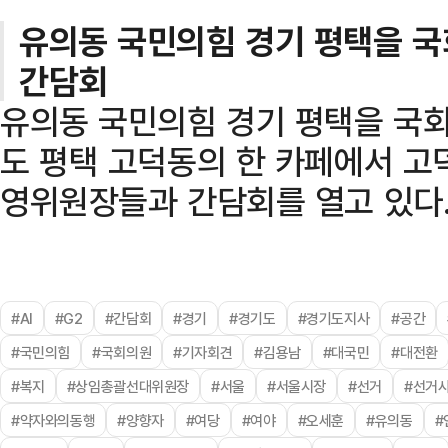
유의동 국민의힘 경기 평택을 국
간담회
유의동 국민의힘 경기 평택을 국회
도 평택 고덕동의 한 카페에서 고
영위원장들과 간담회를 열고 있다
#AI
#G2
#간담회
#경기
#경기도
#경기도지사
#공간
#국민의힘
#국회의원
#기자회견
#김용남
#대국민
#대전환
#복지
#상임총괄선대위원장
#서울
#서울시장
#선거
#선거
#약자와의동행
#양향자
#여당
#여야
#오세훈
#유의동
#