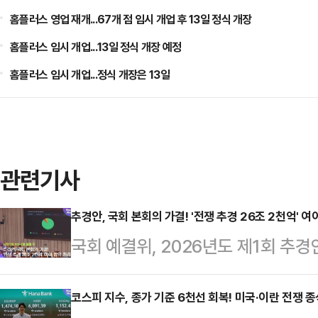
홈플러스 영업 재개...67개 점 임시 개업 후 13일 정식 개장
홈플러스 임시 개업...13일 정식 개장 예정
홈플러스 임시 개업...정식 개장은 13일
관련기사
추경안, 국회 본회의 가결! '전쟁 추경 26조 2천억' 
국회 예결위, 2026년도 제1회 추
서울 여의도 국회에서 열린 국회 예
도 제1회 추가경정예산안 제안 설명을
코스피 지수, 종가 기준 6천선 회복! 미국·이란 전쟁 