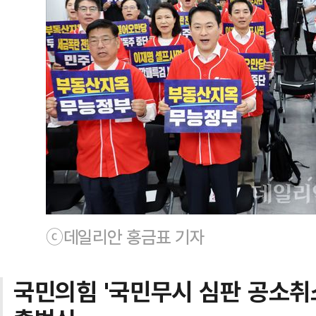
ⓒ데일리안 홍금표 기자
국민의힘 '국민무시 심판 공소취