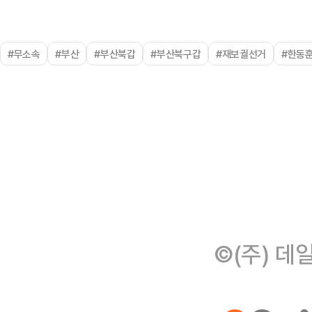
#무소속
#부산
#부산북갑
#부산북구갑
#재보궐선거
#한동
©(주) 데