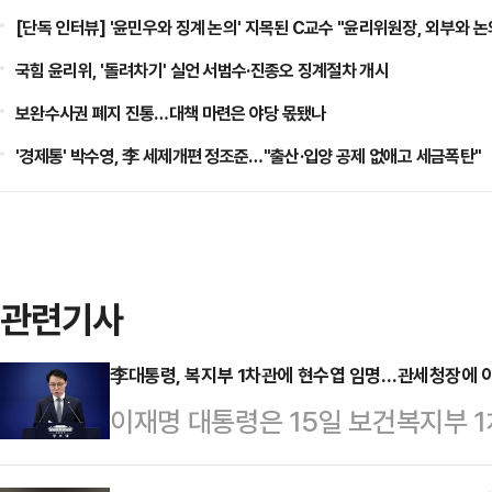
[단독 인터뷰] '윤민우와 징계 논의' 지목된 C교수 "윤리위원장, 외부와 논
국힘 윤리위, '돌려차기' 실언 서범수·진종오 징계절차 개시
보완수사권 폐지 진통…대책 마련은 야당 몫됐나
'경제통' 박수영, 李 세제개편 정조준…"출산·입양 공제 없애고 세금폭탄"
관련기사
李대통령, 복지부 1차관에 현수엽 임명…관세청장에 
이재명 대통령은 15일 보건복지부 1
청장에 이종욱 현 관세청 차장을 각