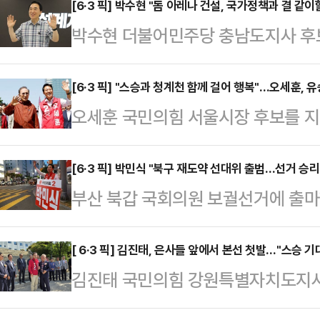
무직 인사 3명과 정부위원회 인사 
[6·3 픽] 박수현 "돔 아레나 건설, 국가정책과 결 같이
박수현 더불어민주당 충남도지사 후
대 홍보소통수석이 춘추관 브리핑에서
"국가정책과 함께 결을 같이 할 것"
1차관에 대해 "복지부 주요 보직을 역
대학교 천안캠퍼스에서 가진 지역 언
[6·3 픽] "스승과 청계천 함께 걸어 행복"…오세훈, 유
를 키우는 워킹맘으로, 보육교사 처우
오세훈 국민의힘 서울시장 후보를 지
K컬처아레나는 이재명 대통령의 공
에 크게 기여했다"고 했다.이종욱 
중도층 표심에 호소력이 있는 유승민 
것"이라며 "제가 국회 문화체육관광
조정관 등 주요 …
행보로 풀이된다.오 후보는 15일 서
[6·3 픽] 박민식 "북구 재도약 선대위 출범…선거 승리
안(案)이지만 아직 어떻게 진행될 것
부산 북갑 국회의원 보궐선거에 출마
전 대통령과 함께 청계천을 걸은 의미
말했다.그는 "최근 오세현 아산시장
재도약 선거대책위원회를 출범시키며
로선 이 전 대통령의 후임으로 서울시
립을 공약했는데 이것도 국…
리를 향한 결의를 다졌다.박민식 후보
[ 6·3 픽] 김진태, 은사들 앞에서 본선 첫발…"스승 
후보는 이 전 대통령과 함께 청계광장
김진태 국민의힘 강원특별자치도지사 
원팀 선대위가 완성됐다"며 이같이
으며 환담을 나눈 바 있다.오 후보는
승들을 찾아 응원을 받았다.15일 
고용노동부 장관·황재관 전 북구청
탕으로…