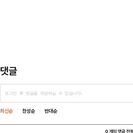
자신을 직접 가르쳤던 초·중·고 은사
의원 △공동선거대책위원장 박수영·
을 넘어 '스승이 보증하는 후보'라는
후보와 경쟁을 펼친 이영풍 전 KBS
행사란는 점에서 의미를 더했다.행사
북구의 재도약과 선거 승리…
전 교육감(82세)과 중학교 은사인 조
명 이상을 비롯해 정광열 춘천시장 후
보가 은사들에…
댓글
최신순
찬성순
반대순
0 개의 댓글 전