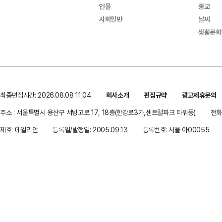
인물
종교
사회일반
날씨
생활문화
최종편집시간: 2026.08.08 11:04
회사소개
편집규약
광고제휴문의
주소 : 서울특별시 용산구 서빙고로 17, 18층(한강로3가,센트럴파크 타워동)
전화 
제호: 데일리안
등록일/발행일: 2005.09.13
등록번호: 서울 아00055