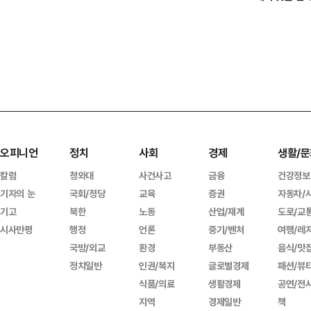
오피니언
정치
사회
경제
생활/문
칼럼
청와대
사건사고
금융
건강정보
기자의 눈
국회/정당
교육
증권
자동차/
기고
북한
노동
산업/재계
도로/교
시사만평
행정
언론
중기/벤처
여행/레
국방/외교
환경
부동산
음식/맛
정치일반
인권/복지
글로벌경제
패션/뷰
식품/의료
생활경제
공연/전
지역
경제일반
책