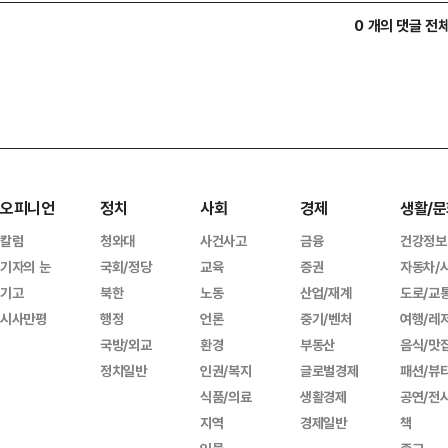
0 개의 댓글 전
오피니언
정치
사회
경제
생활/문
칼럼
청와대
사건사고
금융
건강정보
기자의 눈
국회/정당
교육
증권
자동차/
기고
북한
노동
산업/재계
도로/교
시사만평
행정
언론
중기/벤처
여행/레
국방/외교
환경
부동산
음식/맛
정치일반
인권/복지
글로벌경제
패션/뷰
식품/의료
생활경제
공연/전
지역
경제일반
책