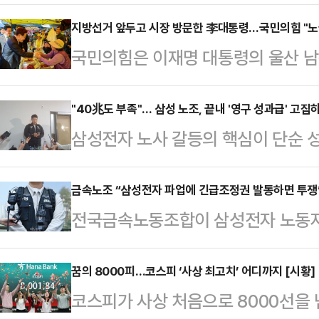
갈등이 확산하는 가운데 정의선 현대
사와 주주, 국가 발전을 함께 고려해
지방선거 앞두고 시장 방문한 李대통령…국민의힘 "노
국민의힘은 이재명 대통령의 울산 남
날 열리는 현대차그룹 양재사옥 로비
을 두고 "노골적인 선거운동"이라며
홀'에 앞서 현대차그룹 양재사옥에서
선거대책위원장은 15일 페이스북에 
"40兆도 부족"… 삼성 노조, 끝내 '영구 성과급' 고집
갈등과 관련한 대응 방향을 묻는 질
삼성전자 노사 갈등의 핵심이 단순 성
K-조선 간담회를 마치고 울산 남목
회사가 발전할 수 있고 주주들도 중
조'로 옮겨가고 있다. 중앙노동위원회
새마을운동중앙회 간담회를 마치고 성
러 가지를 고려해서 판…
실상 40조원에 달하는 특별보상 가
금속노조 “삼성전자 파업에 긴급조정권 발동하면 투쟁
난주 금요일(8일)에는 어버이날 기
전국금속노동조합이 삼성전자 노동자
노조는 "제도화 없이는 의미 없다"며
이제 매일 같이 노골적인 전국 시장
발동할 경우 투쟁에 나서겠다고 경고
따르면 삼성전자 사측은 이날 노조 
판했다.송 공동선대위원장은…
부가 직권으로 파업중지권인 긴급조
꿈의 8000피…코스피 ‘사상 최고치’ 어디까지 [시황]
회사 측은 "중노위 사후조정 과정에서
코스피가 사상 처음으로 8000선을
것”이라며 “노동3권을 난도질하는 
대화를 요청했다. 앞서 중노위도 이날