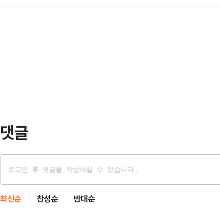
스피지수는 오전 9시 41분 현재 전 거
조는 삼성전자 노조의 파업 가능성을
를 공식 요…
7991.91을 가리키고 있다.지수는 전
는 데 대해 강하게 반발했다.노조는
7951.75로 개장했으나, 장중 상승
자본과 보수 언론들이 앞다투어 긴급
파했다.이달 6일 역대 처음 7000
른 손실액을 언급하며 총공세를 퍼…
로 보면 외국인이 7853억원 순매
기관이 각각 6882억원, 955억원
댓글
최신순
찬성순
반대순