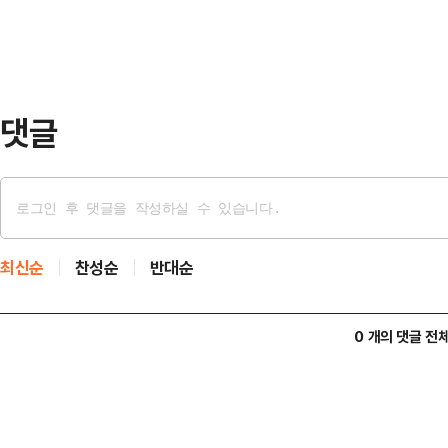
의원 △공동선거대책위원장 박수영·
후보와 경쟁을 펼친 이영풍 전 KBS
북구의 재도약과 선거 승리…
댓글
최신순
찬성순
반대순
0 개의 댓글 전