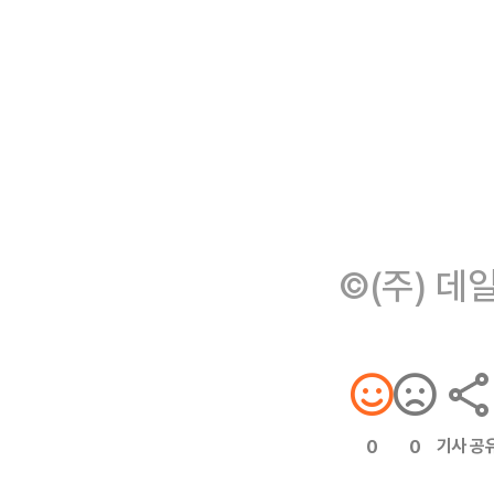
©(주) 데
기사 공
0
0