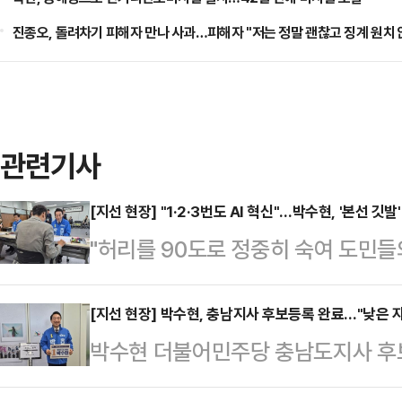
진종오, 돌려차기 피해자 만나 사과…피해자 "저는 정말 괜찮고 징계 원치 
관련기사
[지선 현장] "1·2·3번도 AI 혁신"…박수현, '본선 깃발
"허리를 90도로 정중히 숙여 도민들
겠습니다."6·3 지방선거 후보 등록 
선 박수현 더불어민주당 후보는 직접 
[지선 현장] 박수현, 충남지사 후보등록 완료…"낮은 자
박수현 더불어민주당 충남도지사 후보
선 레이스의 문을 열었다. 그는 긴
에서 튼튼하게 뒷받침할 수 있는 디
력으로 분위기를 주도하는가 하면, 등