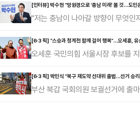
돌입했다.박수현 후보는 이날 오전
[인터뷰] 박수현 "망원경으로 '충남 미래' 볼 것…도민
자세'를 강조하며 지지세를 몰아붙였다
"저는 충남이 나아갈 방향이 무엇인지
위원회에서 후보 등록을 마친 뒤 기
께 내포신도시에 위치한 충남선거관리
경을 가지고 멀리 볼 테니, 도민은 
획득한 만큼 정식으로 도민들께 더 책
에 다소 결연…
어민주당 충남도지사 후보는 현재 충
[6·3 픽] "스승과 청계천 함께 걸어 행복"…오세훈, 유
도민의 행복을 위해 더불어민주당 후
오세훈 국민의힘 서울시장 후보를 지
력을 가진 리더가 아니라면 기회를 
임하는 자세에 대해서는 '경청'과 '섬
중도층 표심에 호소력이 있는 유승민 
위원회 국가균형성장특별위원회(균형
정의 출발은 도민들을…
행보로 풀이된다.오 후보는 15일 서
[6·3 픽] 박민식 "북구 재도약 선대위 출범…선거 승리
정부의 지역 균형 발전 청사진을 그
부산 북갑 국회의원 보궐선거에 출마
전 대통령과 함께 청계천을 걸은 의미
라고 자부했다.박수현 후보는 10일
재도약 선거대책위원회를 출범시키며
로선 이 전 대통령의 후임으로 서울시
데일리안과의 인터뷰를 통…
리를 향한 결의를 다졌다.박민식 후보
후보는 이 전 대통령과 함께 청계광장
원팀 선대위가 완성됐다"며 이같이
으며 환담을 나눈 바 있다.오 후보는
고용노동부 장관·황재관 전 북구청
탕으로…