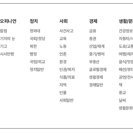
오피니언
정치
사회
경제
생활/문
칼럼
청와대
사건사고
금융
건강정보
기자의 눈
국회/정당
교육
증권
자동차/
기고
북한
노동
산업/재계
도로/교
시사만평
행정
언론
중기/벤처
여행/레
국방/외교
환경
부동산
음식/맛
정치일반
인권/복지
글로벌경제
패션/뷰
식품/의료
생활경제
공연/전
지역
경제일반
책
인물
종교
사회일반
날씨
생활문화