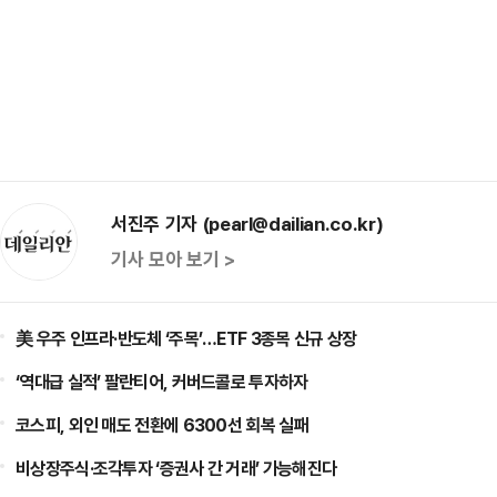
서진주 기자 (pearl@dailian.co.kr)
기사 모아 보기 >
美 우주 인프라·반도체 ‘주목’…ETF 3종목 신규 상장
‘역대급 실적’ 팔란티어, 커버드콜로 투자하자
코스피, 외인 매도 전환에 6300선 회복 실패
비상장주식·조각투자 ‘증권사 간 거래’ 가능해진다