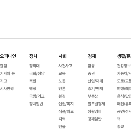
오피니언
정치
사회
경제
생활/문
칼럼
청와대
사건사고
금융
건강정보
기자의 눈
국회/정당
교육
증권
자동차/
기고
북한
노동
산업/재계
도로/교
시사만평
행정
언론
중기/벤처
여행/레
국방/외교
환경
부동산
음식/맛
정치일반
인권/복지
글로벌경제
패션/뷰
식품/의료
생활경제
공연/전
지역
경제일반
책
인물
종교