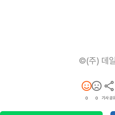
©(주) 데
기사 공
0
0