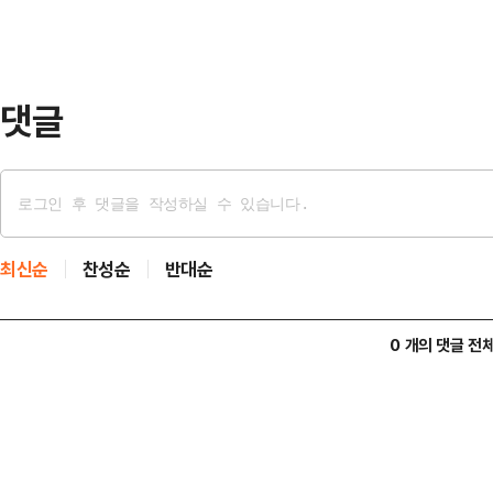
로 보면 외국인이 7853억원 순매
기관이 각각 6882억원, 955억원
댓글
최신순
찬성순
반대순
0 개의 댓글 전