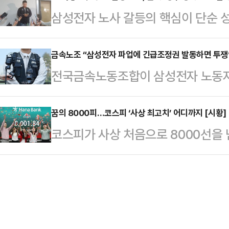
갈등과 관련한 대응 방향을 묻는 질
삼성전자 노사 갈등의 핵심이 단순 성
K-조선 간담회를 마치고 울산 남목
회사가 발전할 수 있고 주주들도 중
조'로 옮겨가고 있다. 중앙노동위원회
새마을운동중앙회 간담회를 마치고 성
러 가지를 고려해서 판…
실상 40조원에 달하는 특별보상 가
금속노조 “삼성전자 파업에 긴급조정권 발동하면 투쟁
난주 금요일(8일)에는 어버이날 기
전국금속노동조합이 삼성전자 노동자
노조는 "제도화 없이는 의미 없다"며
이제 매일 같이 노골적인 전국 시장
발동할 경우 투쟁에 나서겠다고 경고
따르면 삼성전자 사측은 이날 노조 
판했다.송 공동선대위원장은…
부가 직권으로 파업중지권인 긴급조
꿈의 8000피…코스피 ‘사상 최고치’ 어디까지 [시황]
회사 측은 "중노위 사후조정 과정에서
코스피가 사상 처음으로 8000선을
것”이라며 “노동3권을 난도질하는 
대화를 요청했다. 앞서 중노위도 이날
스피지수는 오전 9시 41분 현재 전 거
조는 삼성전자 노조의 파업 가능성을
를 공식 요…
7991.91을 가리키고 있다.지수는 전
는 데 대해 강하게 반발했다.노조는
7951.75로 개장했으나, 장중 상승
자본과 보수 언론들이 앞다투어 긴급
파했다.이달 6일 역대 처음 7000
른 손실액을 언급하며 총공세를 퍼…