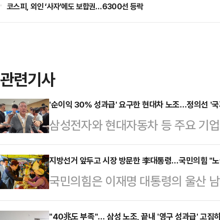
코스피, 외인 ‘사자’에도 보합권…6300선 등락
관련기사
'순이익 30% 성과급' 요구한 현대차 노조…정의선 '국
삼성전자와 현대자동차 등 주요 기
갈등이 확산하는 가운데 정의선 현대
사와 주주, 국가 발전을 함께 고려해
지방선거 앞두고 시장 방문한 李대통령…국민의힘 "노
국민의힘은 이재명 대통령의 울산 남
날 열리는 현대차그룹 양재사옥 로비
을 두고 "노골적인 선거운동"이라며
홀'에 앞서 현대차그룹 양재사옥에서
선거대책위원장은 15일 페이스북에 
"40兆도 부족"… 삼성 노조, 끝내 '영구 성과급' 고집