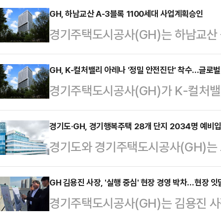
GH, 하남교산 A-3블록 1100세대 사업계획승인
경기주택도시공사(GH)는 하남교산
택 건립 사업에 대한 사업계획승인이
공임대주택은 경기도 하남시 천현동 일
GH, K-컬처밸리 아레나 '정밀 안전진단' 착수...글로
경기주택도시공사(GH)가 K-컬처밸
층 규모의 아파트 7개 동, 총 110
글로벌 수준의 안전성 확보를 위해 현
로 다양하게 구성돼 1인 가구부터 신
격 착수한다GH는 지난달 공고된 'K
경기도·GH, 경기행복주택 28개 단지 2034명 예비
족시킬 전망이다.이번 사업은 지난해
경기도와 경기주택도시공사(GH)는 
단 현장 아레나 구조물 등 안전점검 
사업'에 선정돼, 전체 세대 중 10
복주택 입주를 희망하는 청년, 신혼
사를 마치고, 정우구조엔지니어링과
지에는 어르신들의…
주자를 모집한다고 27일 밝혔다.이번 
GH 김용진 사장, '실행 중심' 현장 경영 박차…현장 
체결을 완료했다고 27일 밝혔다.이번
경기주택도시공사(GH)는 김용진 사
광주, 성남, 용인 등 도내 17개 시
자인 라이브네이션(Live Nation