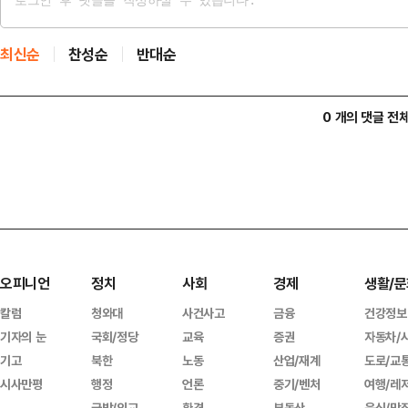
최신순
찬성순
반대순
0 개의 댓글 전
오피니언
정치
사회
경제
생활/문
칼럼
청와대
사건사고
금융
건강정보
기자의 눈
국회/정당
교육
증권
자동차/
기고
북한
노동
산업/재계
도로/교
시사만평
행정
언론
중기/벤처
여행/레
국방/외교
환경
부동산
음식/맛