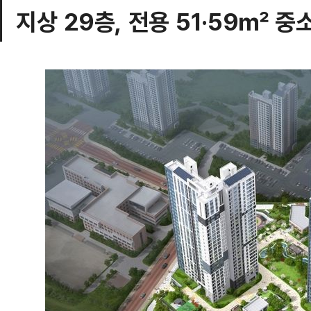
지상 29층, 전용 51·59㎡ 중