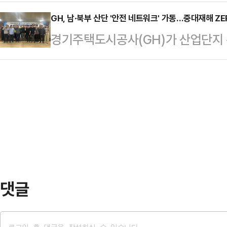
진행현황과 안전관리 실태를 직접 
2034명 규모로 진행되며, 청년·
안전성 확보…
영 행보를 이어가고 있다고 26일 밝
GH, 남·북부 산단 '안전 네트워크' 가동…중대재해 ZE
청년 등 다양한 계층이 신청할 수 있
경기주택도시공사(GH)가 산업단지 건
후 실시한 부서별 현장 업무보고에 이어
부 등 젊은 계층과 고령자·주거급여
북부 산업단지 안전협력 네트워크'를
Bridge 2030 행동계획'의 후속
위해 …
성에 본격 나선다.GH는 24일 안
공공주택 공급 확대, 모듈러주택 활
안성 제5산단과 북부권역의 양주 은
심 과제로 제시한 바 있다. 이번 
모여 안전협력 네트워크를 위한 첫 
시에, 현장 안…
현장의 우수 안전관리 사례와 위험성
하는 등 권역 간 긴밀한 안전 협력체
지를 대상으로 상·하반…
댓글