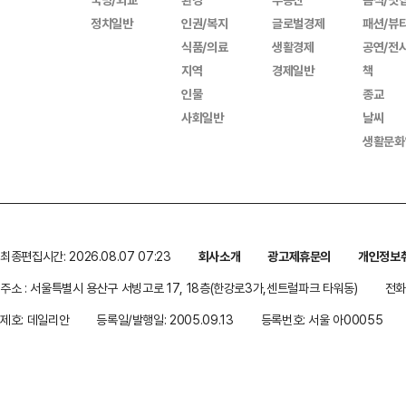
정치일반
인권/복지
글로벌경제
패션/뷰
식품/의료
생활경제
공연/전
지역
경제일반
책
인물
종교
사회일반
날씨
생활문화
최종편집시간: 2026.08.07 07:23
회사소개
광고제휴문의
개인정보
주소 : 서울특별시 용산구 서빙고로 17, 18층(한강로3가,센트럴파크 타워동)
전화 
제호: 데일리안
등록일/발행일: 2005.09.13
등록번호: 서울 아00055