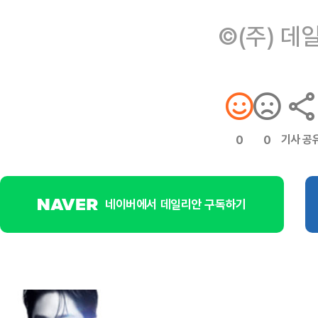
©(주) 데
기사 공
0
0
네이버에서 데일리안 구독하기