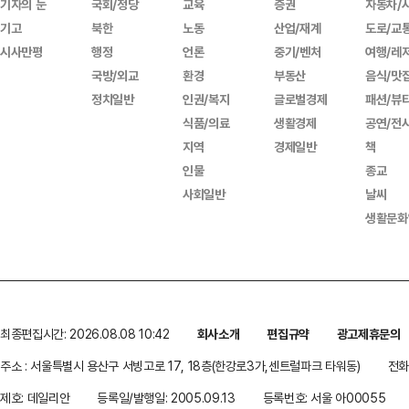
기자의 눈
국회/정당
교육
증권
자동차/
기고
북한
노동
산업/재계
도로/교
시사만평
행정
언론
중기/벤처
여행/레
국방/외교
환경
부동산
음식/맛
정치일반
인권/복지
글로벌경제
패션/뷰
식품/의료
생활경제
공연/전
지역
경제일반
책
인물
종교
사회일반
날씨
생활문화
최종편집시간: 2026.08.08 10:42
회사소개
편집규약
광고제휴문의
주소 : 서울특별시 용산구 서빙고로 17, 18층(한강로3가,센트럴파크 타워동)
전화 
제호: 데일리안
등록일/발행일: 2005.09.13
등록번호: 서울 아00055