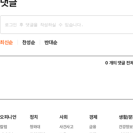
댓글
최신순
찬성순
반대순
0 개의 댓글 전
오피니언
정치
사회
경제
생활/문
칼럼
청와대
사건사고
금융
건강정보