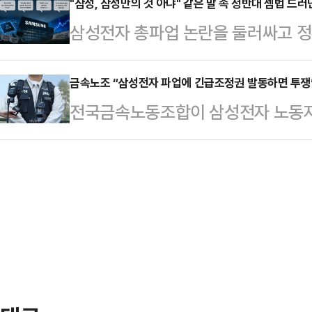
선거대책위원장은 15일 페이스북에 
"삼성, 삼성만의 것 아냐" 같은 말 속 정반대 셈법 드러
회사 측은 "중노위 사후조정 과정에서
삼성전자 총파업 논란을 둘러싸고 정
K-조선 간담회를 마치고 울산 남목
대화를 요청했다. 앞서 중노위도 이날
고 있다. 흥미로운 점은 정부 인사들
새마을운동중앙회 간담회를 마치고 성
를 공식 요…
부만의 문제가 아니다"라는 인식을 
금속노조 “삼성전자 파업에 긴급조정권 발동하면 투쟁
난주 금요일(8일)에는 어버이날 기
전국금속노동조합이 삼성전자 노동자
고 있다는 점이다.한쪽에서는 "국가
이제 매일 같이 노골적인 전국 시장
발동할 경우 투쟁에 나서겠다고 경고
야 한다"고 말하는 반면, 다른 한쪽
판했다.송 공동선대위원장은…
부가 직권으로 파업중지권인 긴급조
해야 한다"고 주장한다. AI 반도체
것”이라며 “노동3권을 난도질하는 
자체가 달라지고 있다는 분석이 나오는
조는 삼성전자 노조의 파업 가능성을
삼성 총파업 …
는 데 대해 강하게 반발했다.노조는
자본과 보수 언론들이 앞다투어 긴급
른 손실액을 언급하며 총공세를 퍼…