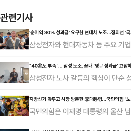
관련기사
'순이익 30% 성과급' 요구한 현대차 노조…정의선 '국
삼성전자와 현대자동차 등 주요 기
갈등이 확산하는 가운데 정의선 현대
사와 주주, 국가 발전을 함께 고려해
"40兆도 부족"… 삼성 노조, 끝내 '영구 성과급' 고집
삼성전자 노사 갈등의 핵심이 단순 성
날 열리는 현대차그룹 양재사옥 로비
조'로 옮겨가고 있다. 중앙노동위원회
홀'에 앞서 현대차그룹 양재사옥에서
실상 40조원에 달하는 특별보상 가
지방선거 앞두고 시장 방문한 李대통령…국민의힘 "노
갈등과 관련한 대응 방향을 묻는 질
국민의힘은 이재명 대통령의 울산 남
노조는 "제도화 없이는 의미 없다"며
회사가 발전할 수 있고 주주들도 중
을 두고 "노골적인 선거운동"이라며
따르면 삼성전자 사측은 이날 노조 
러 가지를 고려해서 판…