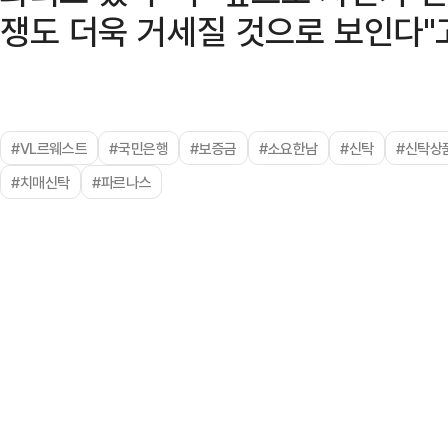
쟁도 더욱 거세질 것으로 보인다"
#VL르웨스트
#국민은행
#보증금
#소요한남
#신탁
#신탁상
#치매신탁
#파르나스