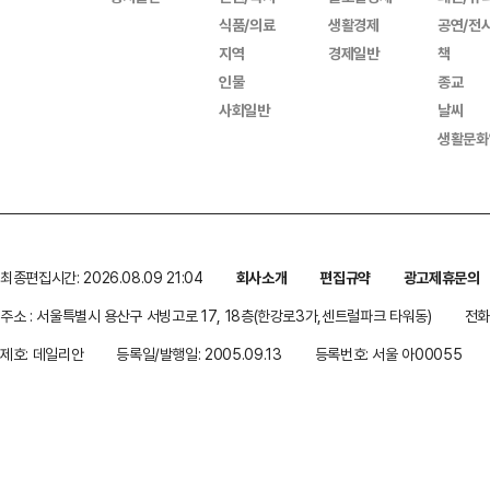
식품/의료
생활경제
공연/전
지역
경제일반
책
인물
종교
사회일반
날씨
생활문화
최종편집시간: 2026.08.09 21:04
회사소개
편집규약
광고제휴문의
주소 : 서울특별시 용산구 서빙고로 17, 18층(한강로3가,센트럴파크 타워동)
전화 
제호: 데일리안
등록일/발행일: 2005.09.13
등록번호: 서울 아00055