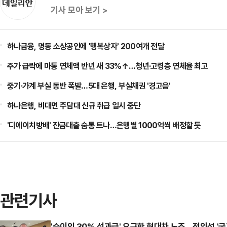
기사 모아 보기 >
하나금융, 명동 소상공인에 '행복상자' 200여개 전달
주가 급락에 마통 연체액 반년 새 33%↑…청년·고령층 연체율 최고
중기·가계 부실 동반 폭발…5대 은행, 부실채권 '경고음'
하나은행, 비대면 주담대 신규 취급 일시 중단
'디에이치방배' 잔금대출 숨통 트나…은행별 1000억씩 배정할 듯
관련기사
'순이익 30% 성과급' 요구한 현대차 노조…정의선 '국