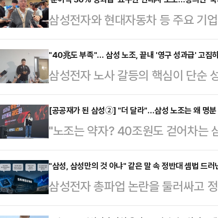
삼성전자와 현대자동차 등 주요 기
갈등이 확산하는 가운데 정의선 현대
사와 주주, 국가 발전을 함께 고려해
"40兆도 부족"… 삼성 노조, 끝내 '영구 성과급' 고집
삼성전자 노사 갈등의 핵심이 단순 성
날 열리는 현대차그룹 양재사옥 로비
조'로 옮겨가고 있다. 중앙노동위원회
홀'에 앞서 현대차그룹 양재사옥에서
실상 40조원에 달하는 특별보상 가
[공공재가 된 삼성②] "더 달라"…삼성 노조는 왜 명분
갈등과 관련한 대응 방향을 묻는 질
"노조는 약자? 40조원도 걷어차는
노조는 "제도화 없이는 의미 없다"며
회사가 발전할 수 있고 주주들도 중
총파업이 일주일 앞으로 다가왔지만 
따르면 삼성전자 사측은 이날 노조 
러 가지를 고려해서 판…
지 못하고 있다는 평가가 커지고 있다.
"삼성, 삼성만의 것 아냐" 같은 말 속 정반대 셈법 드러
회사 측은 "중노위 사후조정 과정에서
삼성전자 총파업 논란을 둘러싸고 정
삼성 노조가 이제는 오히려 "초과이
대화를 요청했다. 앞서 중노위도 이날
고 있다. 흥미로운 점은 정부 인사들
비친다"는 시선까지 마주하는 분위기
를 공식 요…