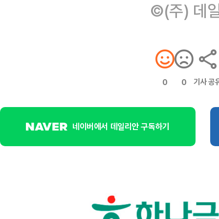
©(주) 데
기사 공
0
0
네이버에서 데일리안 구독하기