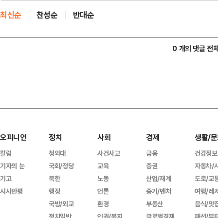
최신순
찬성순
반대순
0 개의 댓글 전
오피니언
정치
사회
경제
생활/문
칼럼
청와대
사건사고
금융
건강정보
기자의 눈
국회/정당
교육
증권
자동차/
기고
북한
노동
산업/재계
도로/교
시사만평
행정
언론
중기/벤처
여행/레
국방/외교
환경
부동산
음식/맛
정치일반
인권/복지
글로벌경제
패션/뷰