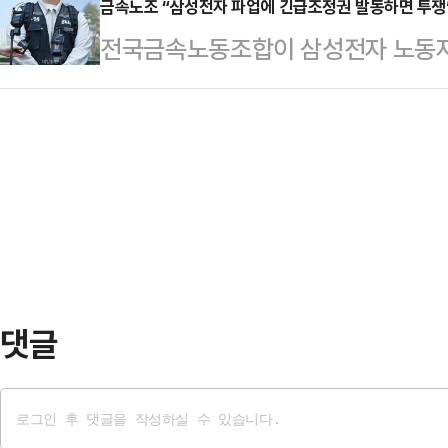
부만의 문제가 아니다"라는 인식을 
금속노조 “삼성전자 파업에 긴급조정권 발동하면 투쟁
강조하고 있지만, 노조 요구 자체에
전국금속노동조합이 삼성전자 노동자
고 있다는 점이다.한쪽에서는 "국가
재계에서는 이를 두고 "노동친화적인
발동할 경우 투쟁에 나서겠다고 경고
야 한다"고 말하는 반면, 다른 한쪽
의 투쟁으로 보…
부가 직권으로 파업중지권인 긴급조
해야 한다"고 주장한다. AI 반도체
것”이라며 “노동3권을 난도질하는 
자체가 달라지고 있다는 분석이 나오는
조는 삼성전자 노조의 파업 가능성을
삼성 총파업 …
는 데 대해 강하게 반발했다.노조는
자본과 보수 언론들이 앞다투어 긴급
른 손실액을 언급하며 총공세를 퍼…
댓글