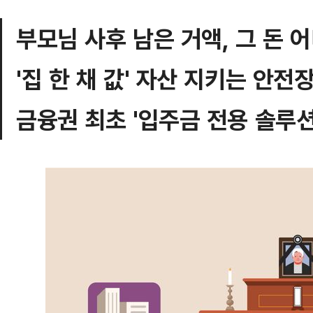
부모님 사후 남은 거액, 그 돈 
'집 한 채 값' 자산 지키는 안전
금융권 최초 '입주금 전용 솔루션