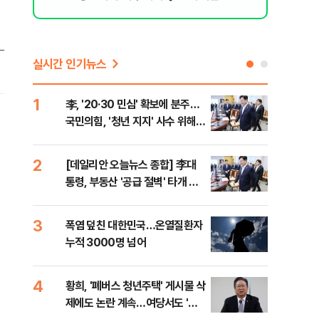
실시간 인기뉴스
1
6
李, '20·30 민심' 확보에 분주…
고수
국민의힘, '청년 지지' 사수 위해
27
李 견제 사활
2
7
[데일리안 오늘뉴스 종합] 李대
서울
통령, 부동산 '공급 절벽' 타개 총
쓸이
력전, 국민의힘, '청년 지지' 사수
위해 李 견제 사활 등
3
8
폭염 덮친 대한민국…온열질환자
경찰
누적 3000명 넘어
수사
4
9
황희, '폐버스 청년주택' 게시물 삭
최악
제에도 논란 계속…여당서도 '내
계속