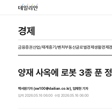
경제
금융
증권
산업/재계
중기/벤처
부동산
글로벌경제
생활경제
양재 사옥에 로봇 3종 푼 정
백서원기자 (sw100@dailian.co.kr), 임채현 기자
입력 2026.05.16 06:00 수정 2026.05.16 06:00