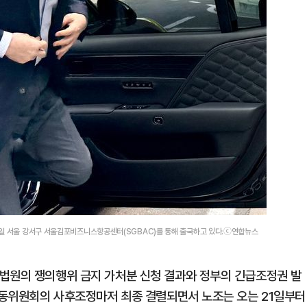
9일 서울 강서구 서울김포비즈니스항공센터(SGBAC)를 통해 출국하고 있다.ⓒ연합뉴스
법원의 쟁의행위 금지 가처분 신청 결과와 정부의 긴급조정권 발
앙노동위원회의 사후조정마저 최종 결렬되면서 노조는 오는 21일부터