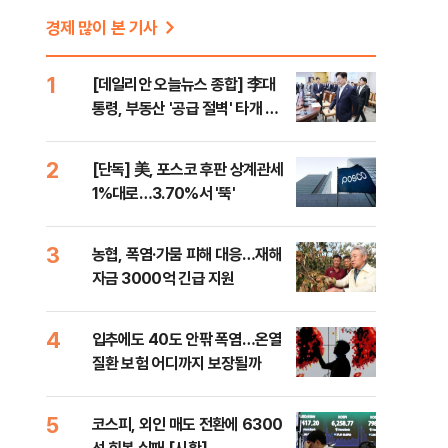
경제 많이 본 기사
1
[데일리안 오늘뉴스 종합] 李대
통령, 부동산 '공급 절벽' 타개 총
력전, 국민의힘, '청년 지지' 사수
위해 李 견제 사활 등
2
[단독] 美, 포스코 후판 상계관세
1%대로…3.70%서 '뚝'
3
농협, 폭염·가뭄 피해 대응…재해
자금 3000억 긴급 지원
4
입추에도 40도 안팎 폭염…온열
질환 보험 어디까지 보장될까
5
코스피, 외인 매도 전환에 6300