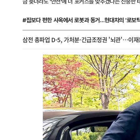
금 늦더라도 '안전'에 더 포커스를 맞추겠다는 신중한 
#집보다 편한 사옥에서 로봇과 동거…현대차의 '로보틱
삼전 총파업 D-5, 가처분·긴급조정권 '뇌관'…이