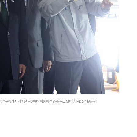
G선 화물창에서 정기선 HD현대 회장의 설명을 듣고 있다.ⓒHD현대중공업