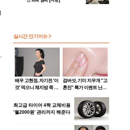
선 회복 실패 [시황]
최