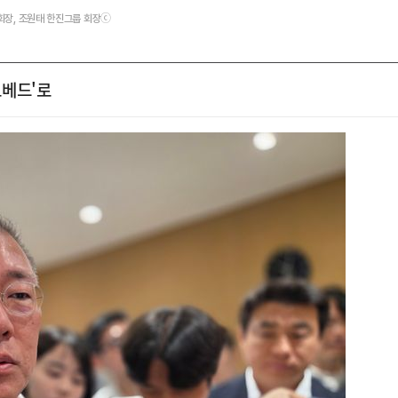
 회장, 조원태 한진그룹 회장ⓒ
트베드'로