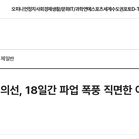
오피니언
정치
사회
경제
생활/문화
IT/과학
연예
스포츠
세계
수도권
포토
D-
경제일반
의선, 18일간 파업 폭풍 직면한 이