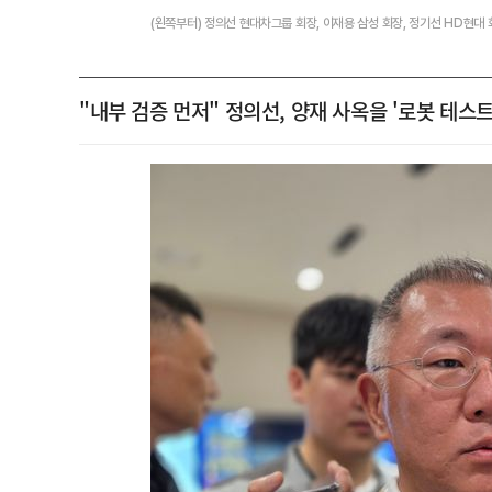
(왼쪽부터) 정의선 현대차그룹 회장, 이재용 삼성 회장, 정기선 HD현대
"내부 검증 먼저" 정의선, 양재 사옥을 '로봇 테스