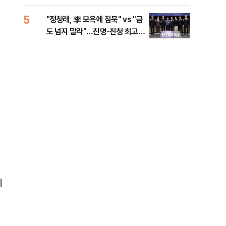
로남불' 비판
5
10
"정청래, 李 모욕에 침묵" vs "금
"군
도 넘지 말라"…친명-친청 최고위
이란
원 후보, 제주서 격돌
지