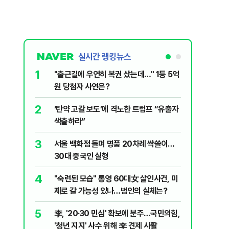
실시간 랭킹뉴스
1
6
"출근길에 우연히 복권 샀는데…" 1등 5억
"정청래,
원 당첨자 사연은?
말라"…친
격돌
2
7
‘탄약 고갈 보도’에 격노한 트럼프 “유출자
美 해상봉
색출하라”
그섬 1주
3
8
서울 백화점 돌며 명품 20차례 싹쓸이…
[데일리안
30대 중국인 실형
산 '공급 
년 지지'
4
9
"숙련된 모습" 통영 60대女 살인사건, 미
최악의 
제로 갈 가능성 있나…범인의 실체는?
낮 최고 
5
10
李, '20·30 민심' 확보에 분주…국민의힘,
폭염 덮
'청년 지지' 사수 위해 李 견제 사활
3000명