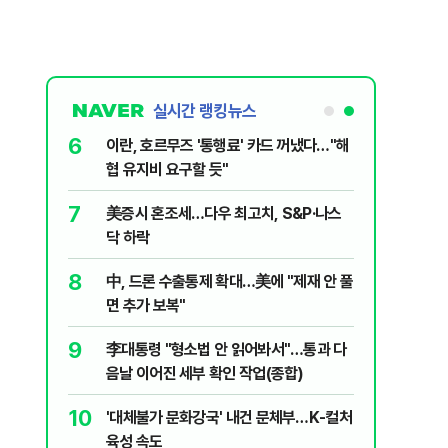
실시간 랭킹뉴스
6
나…거래대
이란, 호르무즈 '통행료' 카드 꺼냈다…"해
협 유지비 요구할 듯"
7
세제개편안
美증시 혼조세…다우 최고치, S&P·나스
닥 하락
8
 먹어도 될
中, 드론 수출통제 확대…美에 "제재 안 풀
효경의 데일
면 추가 보복"
9
' 파장 지
李대통령 "형소법 안 읽어봐서"…통과 다
음날 이어진 세부 확인 작업(종합)
10
에도 ‘미장’
'대체불가 문화강국' 내건 문체부…K-컬처
육성 속도