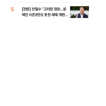
준비 [Now 2.30]
5
10
[전문] 안철수 "고려장 정권…문
고파
재인 시즌2만도 못한 세제 개편
스는
안" [정국 기상대]