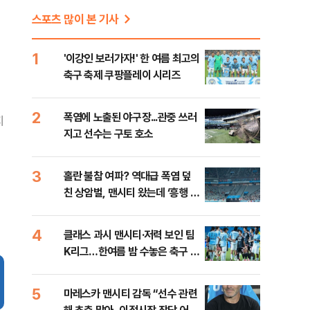
스포츠 많이 본 기사
1
'이강인 보러가자!' 한 여름 최고의
축구 축제 쿠팡플레이 시리즈
2
폭염에 노출된 야구장...관중 쓰러
지
지고 선수는 구토 호소
3
홀란 불참 여파? 역대급 폭염 덮
친 상암벌, 맨시티 왔는데 ‘흥행 저
조’
4
클래스 과시 맨시티·저력 보인 팀
K리그…한여름 밤 수놓은 축구 축
제
5
마레스카 맨시티 감독 “선수 관련