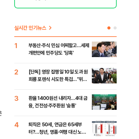
실시간 인기뉴스
1
6
부동산·주식 민심 어찌할고…세제
긴 
개편안에 민주당도 '당혹'
체 
2
7
[단독] 영장 집행일 10일 도과 원
[오
희룡 포렌식 시도한 특검…"위법
동산
증거 수집" 지적
3
8
환율 1400원선 내리자…4대 금
국내
융, 건전성·주주환원 '숨통'
코스
은
4
9
퇴직은 50세, 연금은 65세부
보험
터?…청년, 명품·여행 대신 노후
괴…