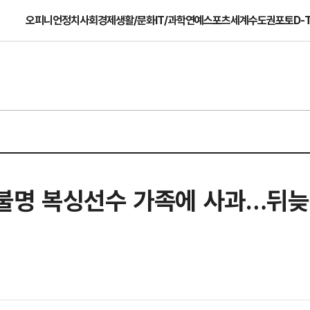
오피니언
정치
사회
경제
생활/문화
IT/과학
연예
스포츠
세계
수도권
포토
D-
불명 복싱선수 가족에 사과…뒤늦