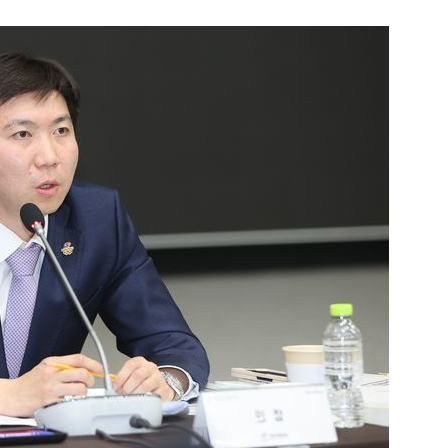
1
삼전닉스 레버리지 열기 식었
금 1조원 밑으로
2
부동산·주식 민심 어찌할고…
에 민주당도 '당혹'
3
2030은 배달음식·단음료 맘껏
줄 알았나…'처절한 대가' [김
리 헬스]
4
국민의힘 윤리위 '외부 유출 의혹
속…당 안팎 비판 확산
5
꿈쩍 않는 서학개미, 절세 혜택
간다