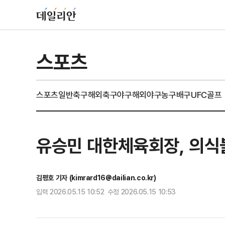
스포츠
스포츠일반
축구
해외축구
야구
해외야구
농구
배구
UFC
골프
유승민 대한체육회장, 의식
김평호 기자 (kimrard16@dailian.co.kr)
입력 2026.05.15 10:52 수정 2026.05.15 10:53