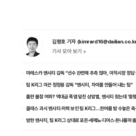
김평호 기자 (kimrard16@dailian.co.k
기사 모아 보기 >
마레스카 맨시티 감독 “선수 관련해 추측 많아, 이적시장 장담
팀 K리그 이끈 정정용 감독 “맨시티, 차이를 만들어 내는 팀”
홀란 불참 여파? 역대급 폭염 덮친 상암벌, 맨시티 왔는데 ‘흥행
클래스 과시 맨시티·저력 보인 팀 K리그…한여름 밤 수놓은 축
방한 맨시티, 팀 K리그 상대로 포든·세메뇨·디아스·돈나룸마 