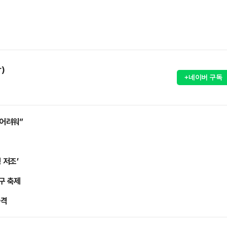
r)
+네이버 구독
 어려워”
 저조’
구 축제
출격