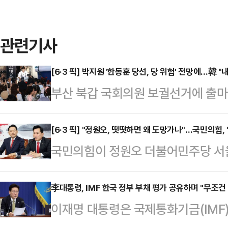
관련기사
[6·3 픽] 박지원 '한동훈 당선, 당 위험' 전망에…韓 
부산 북갑 국회의원 보궐선거에 출마
경우 더불어민주당에 타격이 될 것이
며 "저 한동훈이 민주당 정권의 폭
[6·3 픽] "정원오, 떳떳하면 왜 도망가나"…국민의힘, 
국민의힘이 정원오 더불어민주당 서울
후보는 15일 페이스북에 "민주당이
"유흥업소 여종업원 외박을 요구한 
같이 적었다.앞서 박지원 의원은 6·
는지 밝혀라"고 촉구했다.당 야당탄
李대통령, IMF 한국 정부 부채 평가 공유하며 "무조건
를 분석하며 한동훈 후보를 비롯해 경
이재명 대통령은 국제통화기금(IMF)
승수 의원은 15일 성명서를 통해 "정
북의 김관영 무소속 후보가 당선될 