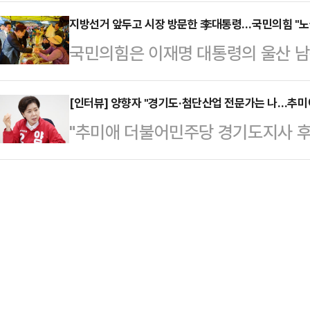
기사를 언급하며 긴축재정론을 재차 
으려 하지 말고, 더 이상 국민을 기
다.박 의원은 전날 오…
(X·구 트위터)에 "무조건 긴축 주
지방선거 앞두고 시장 방문한 李대통령…국민의힘 "노
이 말했다.이어 "정 후보의 지난 19
국민의힘은 이재명 대통령의 울산 남
기사"라며 줄리 코잭 IMF 대변인이 
론보도와 판결문, 양천구의회 속기록
을 두고 "노골적인 선거운동"이라며
채 위기가 발생할 위험 또한 낮다'고
안"이라면…
선거대책위원장은 15일 페이스북에 
[인터뷰] 양향자 "경기도·첨단산업 전문가는 나…추미
통령은 코잭 대변인의 언급 중 "한국
"추미애 더불어민주당 경기도지사 후
K-조선 간담회를 마치고 울산 남목
지하고 있다"며 "비록 현재 다소의 
산업에 대해서는 문외한이다. 나는 경
새마을운동중앙회 간담회를 마치고 성
재…
후 경기 수원시 국민의힘 경기도당에
난주 금요일(8일)에는 어버이날 기
보. 선거사무소 개소식 직후에 진행된
이제 매일 같이 노골적인 전국 시장
은 반짝거렸고 표정에는 확신이 서려
판했다.송 공동선대위원장은…
과 삼성전자에서 연구 보조로 시작해
감의 원천이었다.양향자 후보는 "20