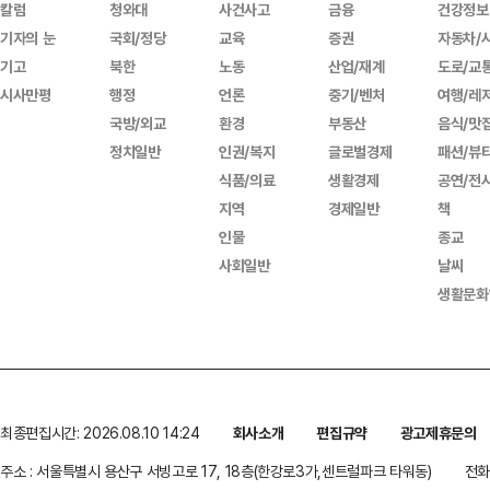
칼럼
청와대
사건사고
금융
건강정보
기자의 눈
국회/정당
교육
증권
자동차/
기고
북한
노동
산업/재계
도로/교
시사만평
행정
언론
중기/벤처
여행/레
국방/외교
환경
부동산
음식/맛
정치일반
인권/복지
글로벌경제
패션/뷰
식품/의료
생활경제
공연/전
지역
경제일반
책
인물
종교
사회일반
날씨
생활문화
최종편집시간: 2026.08.10 14:24
회사소개
편집규약
광고제휴문의
주소 : 서울특별시 용산구 서빙고로 17, 18층(한강로3가,센트럴파크 타워동)
전화 