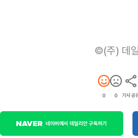
©(주) 데
기사 공
0
0
네이버에서 데일리안 구독하기