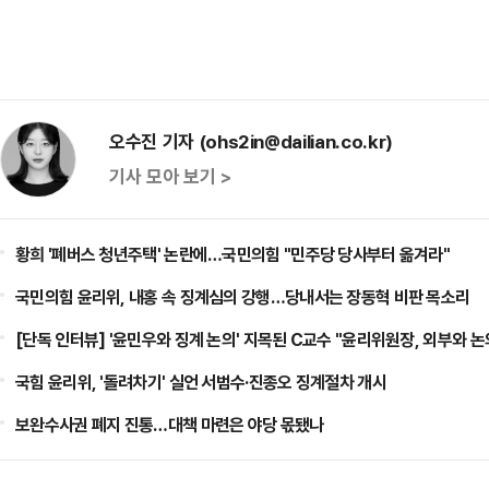
오수진 기자 (ohs2in@dailian.co.kr)
기사 모아 보기 >
황희 '폐버스 청년주택' 논란에…국민의힘 "민주당 당사부터 옮겨라"
국민의힘 윤리위, 내홍 속 징계심의 강행…당내서는 장동혁 비판 목소리
[단독 인터뷰] '윤민우와 징계 논의' 지목된 C교수 "윤리위원장, 외부와 논
국힘 윤리위, '돌려차기' 실언 서범수·진종오 징계절차 개시
보완수사권 폐지 진통…대책 마련은 야당 몫됐나