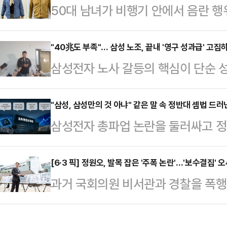
50대 남녀가 비행기 안에서 음란 
날 열리는 현대차그룹 양재사옥 로비
다.11일(현지시간) 영국 매체 더 
홀'에 앞서 현대차그룹 양재사옥에서
나로 향하는 코파항공 여객기에서 아르
"40兆도 부족"… 삼성 노조, 끝내 '영구 성과급' 고집
갈등과 관련한 대응 방향을 묻는 질
삼성전자 노사 갈등의 핵심이 단순 성
B(59)씨는 부적절한 행위를 하다 
회사가 발전할 수 있고 주주들도 중
조'로 옮겨가고 있다. 중앙노동위원회
내에서 처음 만난 사이로 알려졌다.
러 가지를 고려해서 판…
실상 40조원에 달하는 특별보상 가
"삼성, 삼성만의 것 아냐" 같은 말 속 정반대 셈법 드러
란 행위를 했고, 이를 목격한 아이가
삼성전자 총파업 논란을 둘러싸고 정
노조는 "제도화 없이는 의미 없다"며
러나게 됐다. 승무원의 보고를 받은 
고 있다. 흥미로운 점은 정부 인사들
따르면 삼성전자 사측은 이날 노조 
청했고, 착륙…
부만의 문제가 아니다"라는 인식을 
[6·3 픽] 정원오, 발목 잡은 '주폭 논란'…'보수결집' 
회사 측은 "중노위 사후조정 과정에서
과거 국회의원 비서관과 경찰을 폭행
고 있다는 점이다.한쪽에서는 "국가
대화를 요청했다. 앞서 중노위도 이날
건'이 정원오 더불어민주당 서울시장 
야 한다"고 말하는 반면, 다른 한쪽
를 공식 요…
유를 두고 여야가 사활을 걸고 진실공
해야 한다"고 주장한다. AI 반도체