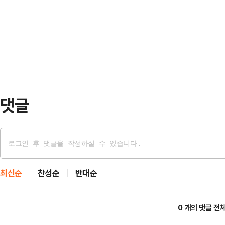
잘하는 사람) 이미지가 가려지고 있
자체가 달라지고 있다는 분석이 나오는
한다면, 대세론에 영향을 미칠 수 
삼성 총파업 …
울시장 후보는 14일 오후 서울 중구
보 초청 한국신문방송편집인협회 포럼
의혹이 제기됐으니까 지…
댓글
최신순
찬성순
반대순
0 개의 댓글 전