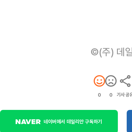
©(주) 데
기사 공
0
0
네이버에서 데일리안 구독하기