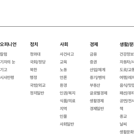
오피니언
정치
사회
경제
생활/문
칼럼
청와대
사건사고
금융
건강정보
기자의 눈
국회/정당
교육
증권
자동차/
기고
북한
노동
산업/재계
도로/교
시사만평
행정
언론
중기/벤처
여행/레
국방/외교
환경
부동산
음식/맛
정치일반
인권/복지
글로벌경제
패션/뷰
식품/의료
생활경제
공연/전
지역
경제일반
책
인물
종교
사회일반
날씨
생활문화