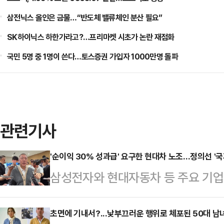
삼전닉스 올인은 금물…“반도체 밸류체인 분산 필요”
SK하이닉스 하한가라고?…프리마켓 시초가 논란 재점화
국민 5명 중 1명이 쓴다…토스증권 가입자 1000만명 돌파
관련기사
'순이익 30% 성과급' 요구한 현대차 노조…정의선 '국
삼성전자와 현대자동차 등 주요 기
갈등이 확산하는 가운데 정의선 현대
사와 주주, 국가 발전을 함께 고려해
초면에 기내서?...낯부끄러운 행위로 체포된 50대 남