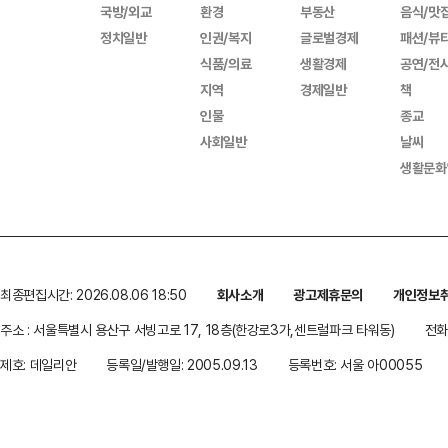
국방/외교
환경
부동산
음식/맛
정치일반
인권/복지
글로벌경제
패션/뷰
식품/의료
생활경제
공연/전
지역
경제일반
책
인물
종교
사회일반
날씨
생활문화
최종편집시간: 2026.08.06 18:50
회사소개
광고제휴문의
개인정보
주소 : 서울특별시 용산구 서빙고로 17, 18층(한강로3가,센트럴파크 타워동)
전화 
제호: 데일리안
등록일/발행일: 2005.09.13
등록번호: 서울 아00055