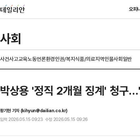
오피
사회
사건사고
교육
노동
언론
환경
인권/복지
식품/의료
지역
인물
사회일반
박상용 '정직 2개월 징계' 청구
황기현 기자 (kihyun@dailian.co.kr)
입력 2026.05.15 09:23 수정 2026.05.15 09:26