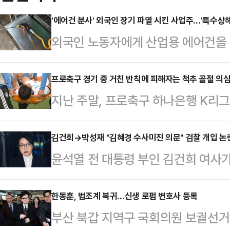
'에어건 분사' 외국인 장기 파열 시킨 사업주…'특수상해
외국인 노동자에게 산업용 에어건을 
경찰은 구체적인 사건 조사를 진행한
범행에 사용된 '에어건'이 위험한 물
프로축구 경기 중 거친 반칙에 피해자는 척추 골절 의
지난 주말, 프로축구 하나은행 K리
게 적용될 것으로 전망된다. 법조계
서 아찔한 장면이 나왔다. 후반 추가
실형을 피하기 어렵다고 봤다.전날
리던 대전의 이시다 마사토시(마사)를
김건희→박성재 "김혜경 수사미진 의문" 검찰 개입 논란
는 특수상해 등 혐의를 받은 화성시 
윤석열 전 대통령 부인 김건희 여사가
단 결과 마사는 척추 돌기 부분 골절
씨(60대)에 대한 구속 전 피의자심
그램 메시지가 법정에 공개되면서 영
부 축구팬들은 "동업자 정신이 없는
다. 증거 인멸 및 도주…
위로 떠오르고 있다. 논란이 사실로
한동훈, 법조계 복귀…신생 로펌 변호사 등록
다는 주장까지 펼쳤다.이와 관련해 
부산 북갑 지역구 국회의원 보궐선거
직권남용죄가 직접 적용되는지 여부는
는 선수들이 어느 정도의 접촉·부상 