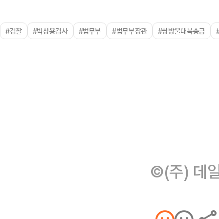
#검찰
#박상용검사
#법무부
#법무부장관
#쌍방울대북송금
©(주) 데