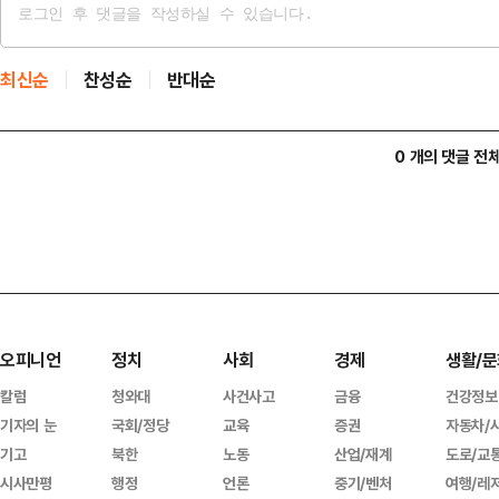
최신순
찬성순
반대순
0 개의 댓글 전
오피니언
정치
사회
경제
생활/문
칼럼
청와대
사건사고
금융
건강정보
기자의 눈
국회/정당
교육
증권
자동차/
기고
북한
노동
산업/재계
도로/교
시사만평
행정
언론
중기/벤처
여행/레