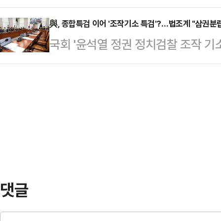
가 신생 법무법인 소속 변호사로 등
물을 수 있다는 분석이 나온다.서울
일반적인 태클로 인해…
르면 한 전 대표는 지난달 서울 강남
與, 종합특검 이어 '조작기소 특검'?…법조계 "삼권분립
20일 박 전 장관의 직권남용권리행
국회 '윤석열 정권 정치검찰 조작 
속 변호사로 이름을 올렸다. 대한
공판을 열고 김 여사의 명품백 수수
(국조특위) 소속 여당 의원들이 검
록 절차는 지난해 7월 마친 것으로 
고검 검사를 증인으로 불…
하며 특별검사 출범의 필요성을 언급
낸 한 전 대표는 2023년 12월 퇴
당은 조작기소 특검 (언급을 통해 앞
원장을 맡았다. 2024년 7월 당대
국가폭력, 정권의 만행이라고 단정함
후 사퇴했다.한 전…
정한 상태"라며 "이건 일반적인 사
에 종속되는 결과가 초래될 수 있는,
보인다"고 우려했다.2…
댓글