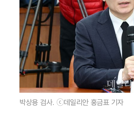
박상용 검사. ⓒ데일리안 홍금표 기자