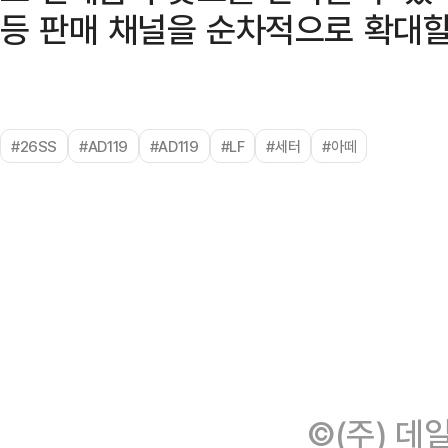
등 판매 채널을 순차적으로 확대할
#26SS
#AD119
#AD119
#LF
#세터
#아떼
©(주) 데