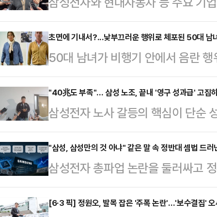
삼성전자와 현대자동차 등 주요 기
갈등이 확산하는 가운데 정의선 현대
사와 주주, 국가 발전을 함께 고려해
초면에 기내서?...낯부끄러운 행위로 체포된 50대 남
50대 남녀가 비행기 안에서 음란 
날 열리는 현대차그룹 양재사옥 로비
다.11일(현지시간) 영국 매체 더 
홀'에 앞서 현대차그룹 양재사옥에서
나로 향하는 코파항공 여객기에서 아르
"40兆도 부족"… 삼성 노조, 끝내 '영구 성과급' 고집
갈등과 관련한 대응 방향을 묻는 질
삼성전자 노사 갈등의 핵심이 단순 성
B(59)씨는 부적절한 행위를 하다 
회사가 발전할 수 있고 주주들도 중
조'로 옮겨가고 있다. 중앙노동위원회
내에서 처음 만난 사이로 알려졌다.
러 가지를 고려해서 판…
실상 40조원에 달하는 특별보상 가
"삼성, 삼성만의 것 아냐" 같은 말 속 정반대 셈법 드러
란 행위를 했고, 이를 목격한 아이가
삼성전자 총파업 논란을 둘러싸고 정
노조는 "제도화 없이는 의미 없다"며
러나게 됐다. 승무원의 보고를 받은 
고 있다. 흥미로운 점은 정부 인사들
따르면 삼성전자 사측은 이날 노조 
청했고, 착륙…
부만의 문제가 아니다"라는 인식을 
[6·3 픽] 정원오, 발목 잡은 '주폭 논란'…'보수결집' 
회사 측은 "중노위 사후조정 과정에서