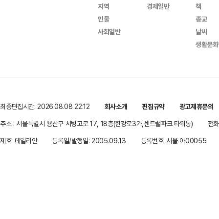
지역
경제일반
책
인물
종교
사회일반
날씨
생활문화
최종편집시간: 2026.08.08 22:12
회사소개
편집규약
광고제휴문의
주소 : 서울특별시 용산구 서빙고로 17, 18층(한강로3가,센트럴파크 타워동)
전화 
제호: 데일리안
등록일/발행일: 2005.09.13
등록번호: 서울 아00055