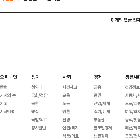
0 개의 댓글 전
오피니언
정치
사회
경제
생활/문
칼럼
청와대
사건사고
금융
건강정보
기자의 눈
국회/정당
교육
증권
자동차/
기고
북한
노동
산업/재계
도로/교
시사만평
행정
언론
중기/벤처
여행/레
국방/외교
환경
부동산
음식/맛
정치일반
인권/복지
글로벌경제
패션/뷰
식품/의료
생활경제
공연/전