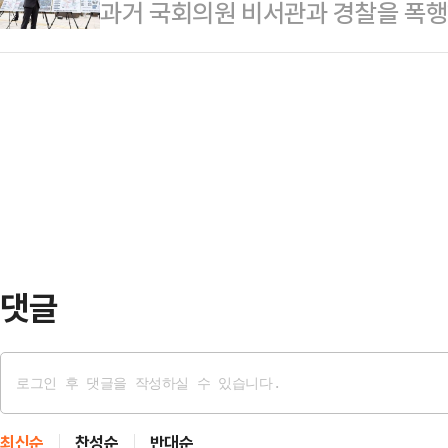
과거 국회의원 비서관과 경찰을 폭행
고 있다는 점이다.한쪽에서는 "국가
대화를 요청했다. 앞서 중노위도 이날
건'이 정원오 더불어민주당 서울시장 
야 한다"고 말하는 반면, 다른 한쪽
를 공식 요…
유를 두고 여야가 사활을 걸고 진실공
해야 한다"고 주장한다. AI 반도체
잘하는 사람) 이미지가 가려지고 있
자체가 달라지고 있다는 분석이 나오는
한다면, 대세론에 영향을 미칠 수 
삼성 총파업 …
울시장 후보는 14일 오후 서울 중구
보 초청 한국신문방송편집인협회 포럼
의혹이 제기됐으니까 지…
댓글
최신순
찬성순
반대순