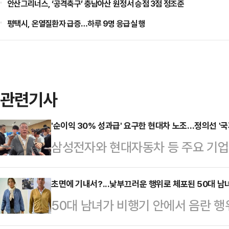
안산그리너스, ‘공격축구’ 충남아산 원정서 승점 3점 정조준
평택시, 온열질환자 급증…하루 9명 응급실 행
관련기사
'순이익 30% 성과급' 요구한 현대차 노조…정의선 '국
삼성전자와 현대자동차 등 주요 기
갈등이 확산하는 가운데 정의선 현대
사와 주주, 국가 발전을 함께 고려해
초면에 기내서?...낯부끄러운 행위로 체포된 50대 남
50대 남녀가 비행기 안에서 음란 
날 열리는 현대차그룹 양재사옥 로비
다.11일(현지시간) 영국 매체 더 
홀'에 앞서 현대차그룹 양재사옥에서