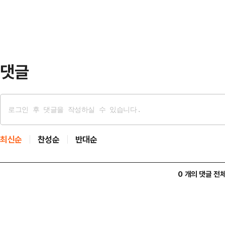
한다면, 대세론에 영향을 미칠 수 
삼성 총파업 …
울시장 후보는 14일 오후 서울 중구
보 초청 한국신문방송편집인협회 포럼
의혹이 제기됐으니까 지…
댓글
최신순
찬성순
반대순
0 개의 댓글 전