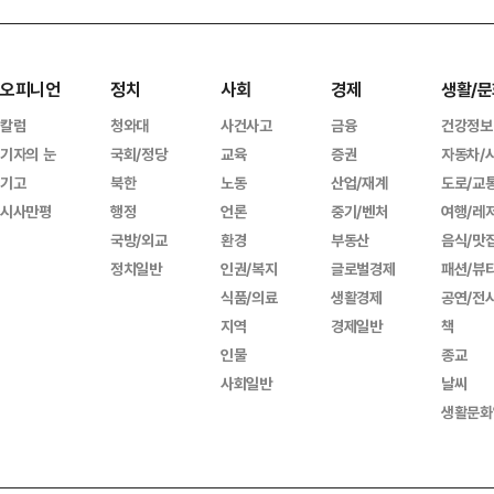
오피니언
정치
사회
경제
생활/문
칼럼
청와대
사건사고
금융
건강정보
기자의 눈
국회/정당
교육
증권
자동차/
기고
북한
노동
산업/재계
도로/교
시사만평
행정
언론
중기/벤처
여행/레
국방/외교
환경
부동산
음식/맛
정치일반
인권/복지
글로벌경제
패션/뷰
식품/의료
생활경제
공연/전
지역
경제일반
책
인물
종교
사회일반
날씨
생활문화