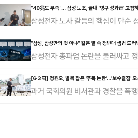
나로 향하는 코파항공 여객기에서 아르
"40兆도 부족"… 삼성 노조, 끝내 '영구 성과급' 고집
갈등과 관련한 대응 방향을 묻는 질
삼성전자 노사 갈등의 핵심이 단순 성
B(59)씨는 부적절한 행위를 하다 
회사가 발전할 수 있고 주주들도 중
조'로 옮겨가고 있다. 중앙노동위원회
내에서 처음 만난 사이로 알려졌다.
러 가지를 고려해서 판…
실상 40조원에 달하는 특별보상 가
"삼성, 삼성만의 것 아냐" 같은 말 속 정반대 셈법 드러
란 행위를 했고, 이를 목격한 아이가
삼성전자 총파업 논란을 둘러싸고 정
노조는 "제도화 없이는 의미 없다"며
러나게 됐다. 승무원의 보고를 받은 
고 있다. 흥미로운 점은 정부 인사들
따르면 삼성전자 사측은 이날 노조 
청했고, 착륙…
부만의 문제가 아니다"라는 인식을 
[6·3 픽] 정원오, 발목 잡은 '주폭 논란'…'보수결집' 
회사 측은 "중노위 사후조정 과정에서
과거 국회의원 비서관과 경찰을 폭행
고 있다는 점이다.한쪽에서는 "국가
대화를 요청했다. 앞서 중노위도 이날
건'이 정원오 더불어민주당 서울시장 
야 한다"고 말하는 반면, 다른 한쪽
를 공식 요…
유를 두고 여야가 사활을 걸고 진실공
해야 한다"고 주장한다. AI 반도체
잘하는 사람) 이미지가 가려지고 있
자체가 달라지고 있다는 분석이 나오는