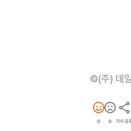
©(주) 데
기사 공
0
0