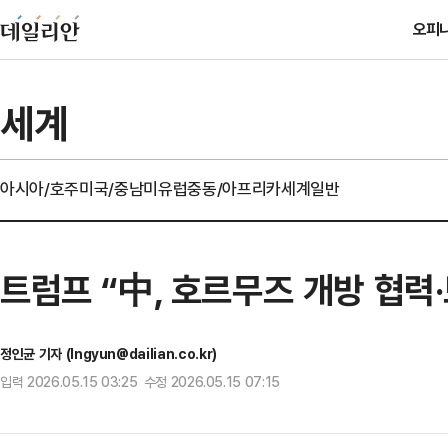
오피
세계
아시아/호주
미국/중남미
유럽
중동/아프리카
세계일반
트럼프 “中, 호르무즈 개방 협력·
정인균 기자 (Ingyun@dailian.co.kr)
입력 2026.05.15 03:25 수정 2026.05.15 07:15