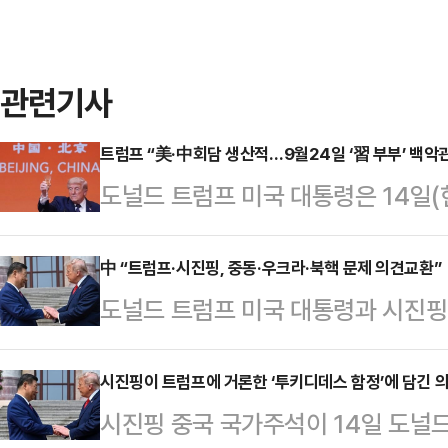
관련기사
트럼프 “美·中회담 생산적…9월24일 ‘習 부부’ 백악
도널드 트럼프 미국 대통령은 14일
상회담을 긍정적으로 평가하며 시 주
이터통신 등에 따르면 트럼프 대통령
中 “트럼프·시진핑, 중동·우크라·북핵 문제 의견교환”
도널드 트럼프 미국 대통령과 시진핑 
서 시 주석 주최로 열린 국빈 만찬에
회담에서 이란전쟁과 우크라이나전쟁,
적이고 생산적인 대화와 회의를 가졌
했다고 밝혔다.중국 관영 신화통신 
시진핑이 트럼프에 거론한 ‘투키디데스 함정’에 담긴 
우리가 논의했던 몇 가지 사안들을 
시진핑 중국 국가주석이 14일 도널
은 이날 베이징 인민대회당에서 135
한 기회”라며 “모두 미국과 중국에