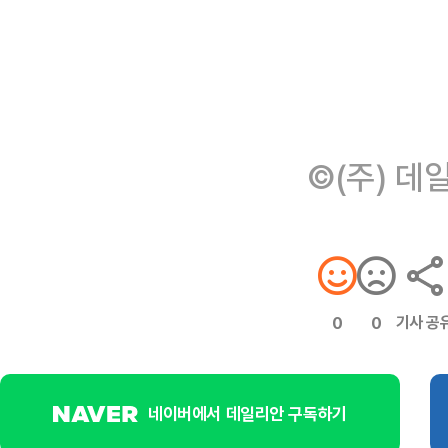
©(주) 데
기사 공
0
0
네이버에서 데일리안 구독하기