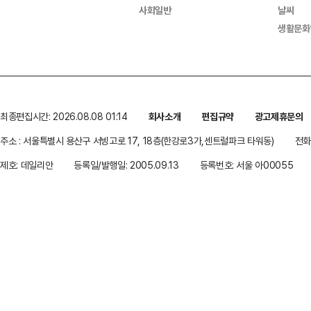
사회일반
날씨
생활문화
최종편집시간: 2026.08.08 01:14
회사소개
편집규약
광고제휴문의
주소 : 서울특별시 용산구 서빙고로 17, 18층(한강로3가,센트럴파크 타워동)
전화 
제호: 데일리안
등록일/발행일: 2005.09.13
등록번호: 서울 아00055