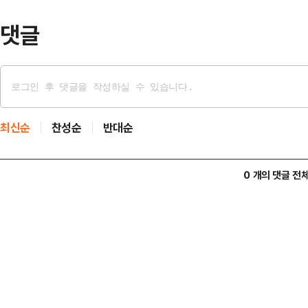
다 크며, 각자의…
댓글
최신순
찬성순
반대순
0 개의 댓글 전