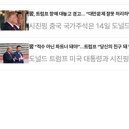
‘투키디데스의 함정’을 거론해 '주요 
10월 30일 부산 미·중 정상회담은 
령은 특히 “시 주석과…
쟁이 치열한 상황에서 주목된다.중국 
習, 트럼프 향해 대놓고 경고… “대만문제 잘못 처리하
결과문을 통해 “두 나라 정상은 중동
시진핑 중국 국가주석은 14일 도널
주석은 이날 오전 베이징 인민대회당
도) 등 중요한 국제 및 지역 현안에
미·중 충돌로 이어질 수 있다고 경
담을 시작하면서 모두발언을 통해 
문제와 …
따르면 시 주석은 이날 베이징 인민
習 “적수 아닌 파트너 돼야”…트럼프 “당신의 친구 돼 
스 함정'을 언급했다.시 주석은 “세계
도널드 트럼프 미국 대통령과 시진핑
회담에서 대만문제를 거론하며 “중·
미 양국이 투키디데스의 함정을 넘어
일 오전 시작됐다. 이번 정상회담에서 
만문제를) 잘 처리하면 두 나라 관계
느냐가 중요하다…
한 현안이 협상 테이블에 오를 것으로
밝혔다. 중국이 정상회담을 계기로 미
고 있다.중국 관영 신화통신, 미국 
번 확인하고 미국의 대만 무기판매와
은 이날 오전 베이징 인민대회당에
제한 것으로 해석된…
모두발언을 통해 "중·미관계의 안정
른 공존의 길을 가야 한다고 밝혔다.