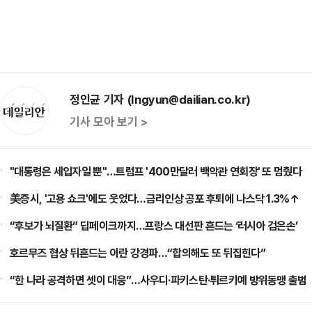
정인균 기자 (Ingyun@dailian.co.kr)
기사 모아 보기 >
"대통령은 세입자일 뿐"…트럼프 '400만달러 백악관 연회장' 또 멈췄다
美증시, '고용 쇼크'에도 웃었다…금리인상 공포 후퇴에 나스닥 1.3%↑
“후보가 뇌질환” 딥페이크까지…프랑스 대선판 흔드는 ‘러시아 검은손’
호르무즈 협상 뒤흔드는 이란 강경파…“합의해도 또 뒤집힌다”
“한 나라 공격하면 셋이 대응”…사우디·파키스탄·튀르키예 방위동맹 출범