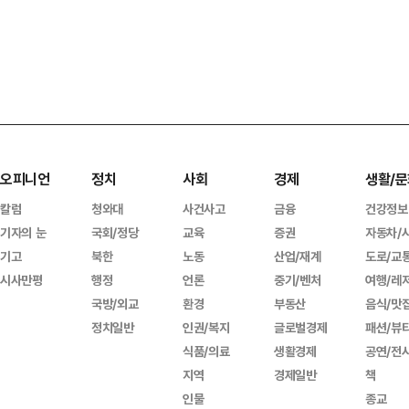
오피니언
정치
사회
경제
생활/문
칼럼
청와대
사건사고
금융
건강정보
기자의 눈
국회/정당
교육
증권
자동차/
기고
북한
노동
산업/재계
도로/교
시사만평
행정
언론
중기/벤처
여행/레
국방/외교
환경
부동산
음식/맛
정치일반
인권/복지
글로벌경제
패션/뷰
식품/의료
생활경제
공연/전
지역
경제일반
책
인물
종교