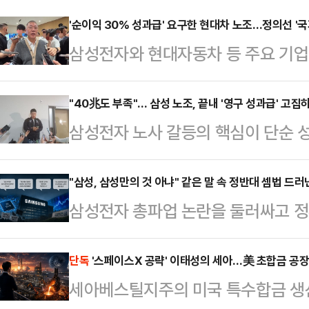
'순이익 30% 성과급' 요구한 현대차 노조…정의선 '국
삼성전자와 현대자동차 등 주요 기
갈등이 확산하는 가운데 정의선 현대
사와 주주, 국가 발전을 함께 고려해
"40兆도 부족"… 삼성 노조, 끝내 '영구 성과급' 고집
삼성전자 노사 갈등의 핵심이 단순 성
날 열리는 현대차그룹 양재사옥 로비
조'로 옮겨가고 있다. 중앙노동위원회
홀'에 앞서 현대차그룹 양재사옥에서
실상 40조원에 달하는 특별보상 가
"삼성, 삼성만의 것 아냐" 같은 말 속 정반대 셈법 드러
갈등과 관련한 대응 방향을 묻는 질
삼성전자 총파업 논란을 둘러싸고 정
노조는 "제도화 없이는 의미 없다"며
회사가 발전할 수 있고 주주들도 중
고 있다. 흥미로운 점은 정부 인사들
따르면 삼성전자 사측은 이날 노조 
러 가지를 고려해서 판…
부만의 문제가 아니다"라는 인식을 
단독
'스페이스X 공략' 이태성의 세아…美 초합금 공장
회사 측은 "중노위 사후조정 과정에서
세아베스틸지주의 미국 특수합금 
고 있다는 점이다.한쪽에서는 "국가
대화를 요청했다. 앞서 중노위도 이날