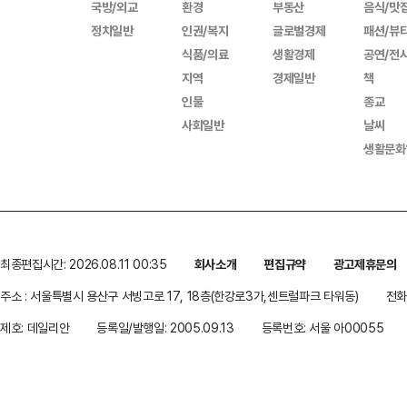
국방/외교
환경
부동산
음식/맛
정치일반
인권/복지
글로벌경제
패션/뷰
식품/의료
생활경제
공연/전
지역
경제일반
책
인물
종교
사회일반
날씨
생활문화
최종편집시간: 2026.08.11 00:35
회사소개
편집규약
광고제휴문의
주소 : 서울특별시 용산구 서빙고로 17, 18층(한강로3가,센트럴파크 타워동)
전화 
제호: 데일리안
등록일/발행일: 2005.09.13
등록번호: 서울 아00055