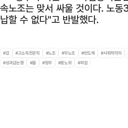
속노조는 맞서 싸울 것이다. 노동
납할 수 없다"고 반발했다.
#갑
#고소득전문직
#노조
#무노조
#반도체
#사회적약자
#성과급논쟁
#을
#정부
#중노위
#파업