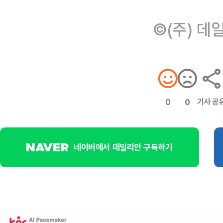
©(주) 데
기사 공
0
0
네이버에서 데일리안 구독하기