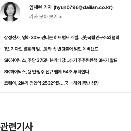
임채현 기자 (hyun0796@dailian.co.kr)
기사 모아 보기 >
삼성전자, 영하 30도 견디는 히트펌프 개발…美 국립연구소와 협력
1년 기다린 열흘의 빛…동화 속 반딧불이 밝힌 에버랜드
SK하이닉스, 주당 375원 분기배당…추가 주주환원책 3분기 발표
SK하이닉스, 용인·청주 신규 팹에 54조 투자한다
코웨이, 2분기 영업익 2532억원…국내·해외 동반 성장
관련기사