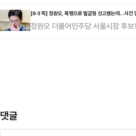
(SST)가 텍사스 공장 하반기 가동을
야 한다"고 말하는 반면, 다른 한쪽
를 공식 요…
수했다. 세아그룹이 스페이스X 등 북
[6·3 픽] 정원오, 폭행으로 벌금형 선고됐는데…사건 
해야 한다"고 주장한다. AI 반도체
정원오 더불어민주당 서울시장 후보의
진해온 미국 특수합금 사업이 건설 단
자체가 달라지고 있다는 분석이 나오는
로 치달으면서 파장을 일으키고 있다
들어섰다는 분석이 나온다.세아그룹 
삼성 총파업 …
구청장 비서실장이 등판해 "정 후보
주도해온 특수합금 미국 공략이 본격
명까지 내놨다. 정 후보는 당시 폭
고…"양산 체제 전환 시작"14일 본
받았다.정 후보 선거대책위원회는 1
채용 공고를 분석한 결과, S…
청장 비서실장의 메시지를 공개했다.
에 휘말렸을 당시 동석했던 인물이다
의힘 의원이 양천구의원의 …
댓글