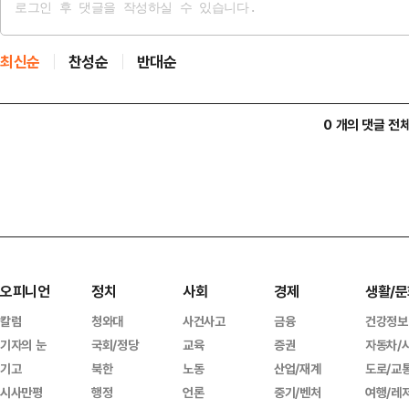
최신순
찬성순
반대순
0 개의 댓글 전
오피니언
정치
사회
경제
생활/문
칼럼
청와대
사건사고
금융
건강정보
기자의 눈
국회/정당
교육
증권
자동차/
기고
북한
노동
산업/재계
도로/교
시사만평
행정
언론
중기/벤처
여행/레