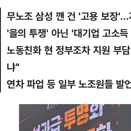
무노조 삼성 깬 건 '고용 보장'
'을의 투쟁' 아닌 '대기업 고소
노동친화 현 정부조차 지원 부담 
냐"
연차 파업 등 일부 노조원들 발언