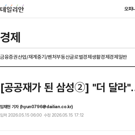
오피
경제
금융
증권
산업/재계
중기/벤처
부동산
글로벌경제
생활경제
경제일반
[공공재가 된 삼성②] "더 달라
임채현 기자 (hyun0796@dailian.co.kr)
입력 2026.05.15 06:00 수정 2026.05.15 17:12