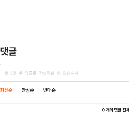
고…"양산 체제 전환 시작"14일 본
받았다.정 후보 선거대책위원회는 1
채용 공고를 분석한 결과, S…
청장 비서실장의 메시지를 공개했다.
에 휘말렸을 당시 동석했던 인물이다
의힘 의원이 양천구의원의 …
댓글
최신순
찬성순
반대순
0 개의 댓글 전