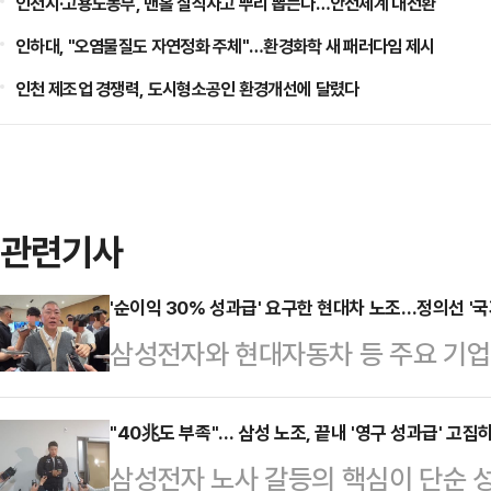
인천시·고용노동부, 맨홀 질식사고 뿌리 뽑는다…안전체계 대전환
인하대, "오염물질도 자연정화 주체"…환경화학 새 패러다임 제시
인천 제조업 경쟁력, 도시형소공인 환경개선에 달렸다
관련기사
'순이익 30% 성과급' 요구한 현대차 노조…정의선 '국
삼성전자와 현대자동차 등 주요 기
갈등이 확산하는 가운데 정의선 현대
사와 주주, 국가 발전을 함께 고려해
"40兆도 부족"… 삼성 노조, 끝내 '영구 성과급' 고집
삼성전자 노사 갈등의 핵심이 단순 성
날 열리는 현대차그룹 양재사옥 로비