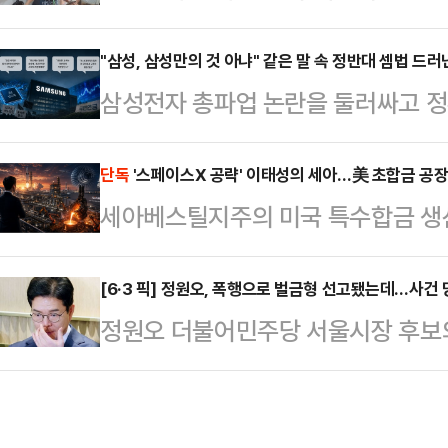
조'로 옮겨가고 있다. 중앙노동위원회
홀'에 앞서 현대차그룹 양재사옥에서
실상 40조원에 달하는 특별보상 가
"삼성, 삼성만의 것 아냐" 같은 말 속 정반대 셈법 드러
갈등과 관련한 대응 방향을 묻는 질
삼성전자 총파업 논란을 둘러싸고 정
노조는 "제도화 없이는 의미 없다"며
회사가 발전할 수 있고 주주들도 중
고 있다. 흥미로운 점은 정부 인사들
따르면 삼성전자 사측은 이날 노조 
러 가지를 고려해서 판…
부만의 문제가 아니다"라는 인식을 
단독
'스페이스X 공략' 이태성의 세아…美 초합금 공장
회사 측은 "중노위 사후조정 과정에서
세아베스틸지주의 미국 특수합금 
고 있다는 점이다.한쪽에서는 "국가
대화를 요청했다. 앞서 중노위도 이날
(SST)가 텍사스 공장 하반기 가동을
야 한다"고 말하는 반면, 다른 한쪽
를 공식 요…
수했다. 세아그룹이 스페이스X 등 북
[6·3 픽] 정원오, 폭행으로 벌금형 선고됐는데…사건 
해야 한다"고 주장한다. AI 반도체
정원오 더불어민주당 서울시장 후보의
진해온 미국 특수합금 사업이 건설 단
자체가 달라지고 있다는 분석이 나오는
로 치달으면서 파장을 일으키고 있다
들어섰다는 분석이 나온다.세아그룹 
삼성 총파업 …
구청장 비서실장이 등판해 "정 후보
주도해온 특수합금 미국 공략이 본격
명까지 내놨다. 정 후보는 당시 폭