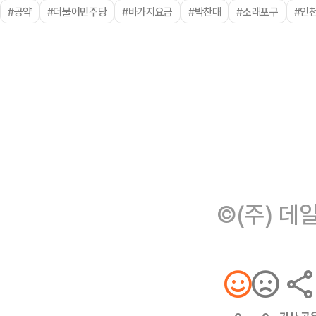
#공약
#더불어민주당
#바가지요금
#박찬대
#소래포구
#인
©(주) 데