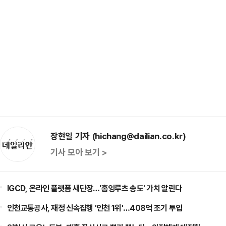
장현일 기자 (hichang@dailian.co.kr)
기사 모아 보기 >
IGCD, 온라인 플랫폼 새단장…'홈잉루츠 송도' 가치 알린다
인천교통공사, 재정 신속집행 '인천 1위'…408억 조기 투입