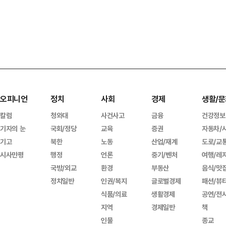
오피니언
정치
사회
경제
생활/문
칼럼
청와대
사건사고
금융
건강정보
기자의 눈
국회/정당
교육
증권
자동차/
기고
북한
노동
산업/재계
도로/교
시사만평
행정
언론
중기/벤처
여행/레
국방/외교
환경
부동산
음식/맛
정치일반
인권/복지
글로벌경제
패션/뷰
식품/의료
생활경제
공연/전
지역
경제일반
책
인물
종교