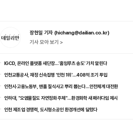
장현일 기자 (hichang@dailian.co.kr)
기사 모아 보기 >
IGCD, 온라인 플랫폼 새단장…'홈잉루츠 송도' 가치 알린다
인천교통공사, 재정 신속집행 '인천 1위'…408억 조기 투입
인천시·고용노동부, 맨홀 질식사고 뿌리 뽑는다…안전체계 대전환
인하대, "오염물질도 자연정화 주체"…환경화학 새 패러다임 제시
인천 제조업 경쟁력, 도시형소공인 환경개선에 달렸다