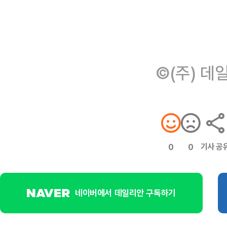
©(주) 데
기사 공
0
0
네이버에서 데일리안 구독하기