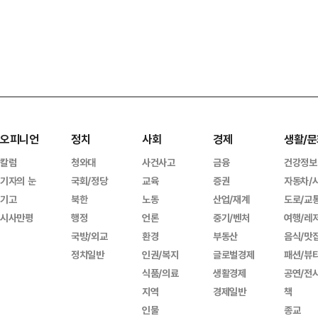
오피니언
정치
사회
경제
생활/문
칼럼
청와대
사건사고
금융
건강정보
기자의 눈
국회/정당
교육
증권
자동차/
기고
북한
노동
산업/재계
도로/교
시사만평
행정
언론
중기/벤처
여행/레
국방/외교
환경
부동산
음식/맛
정치일반
인권/복지
글로벌경제
패션/뷰
식품/의료
생활경제
공연/전
지역
경제일반
책
인물
종교