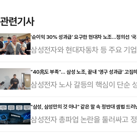
관련기사
'순이익 30% 성과급' 요구한 현대차 노조…정의선 '국
삼성전자와 현대자동차 등 주요 기
갈등이 확산하는 가운데 정의선 현대
사와 주주, 국가 발전을 함께 고려해
"40兆도 부족"… 삼성 노조, 끝내 '영구 성과급' 고집
삼성전자 노사 갈등의 핵심이 단순 성
날 열리는 현대차그룹 양재사옥 로비
조'로 옮겨가고 있다. 중앙노동위원회
홀'에 앞서 현대차그룹 양재사옥에서
실상 40조원에 달하는 특별보상 가
"삼성, 삼성만의 것 아냐" 같은 말 속 정반대 셈법 드러
갈등과 관련한 대응 방향을 묻는 질
삼성전자 총파업 논란을 둘러싸고 정
노조는 "제도화 없이는 의미 없다"며
회사가 발전할 수 있고 주주들도 중
고 있다. 흥미로운 점은 정부 인사들
따르면 삼성전자 사측은 이날 노조 
러 가지를 고려해서 판…