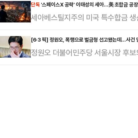
부만의 문제가 아니다"라는 인식을 
단독
'스페이스X 공략' 이태성의 세아…美 초합금 공장
회사 측은 "중노위 사후조정 과정에서
세아베스틸지주의 미국 특수합금 
고 있다는 점이다.한쪽에서는 "국가
대화를 요청했다. 앞서 중노위도 이날
(SST)가 텍사스 공장 하반기 가동을
야 한다"고 말하는 반면, 다른 한쪽
를 공식 요…
수했다. 세아그룹이 스페이스X 등 북
[6·3 픽] 정원오, 폭행으로 벌금형 선고됐는데…사건 
해야 한다"고 주장한다. AI 반도체
정원오 더불어민주당 서울시장 후보의
진해온 미국 특수합금 사업이 건설 단
자체가 달라지고 있다는 분석이 나오는
로 치달으면서 파장을 일으키고 있다
들어섰다는 분석이 나온다.세아그룹 
삼성 총파업 …
구청장 비서실장이 등판해 "정 후보
주도해온 특수합금 미국 공략이 본격
명까지 내놨다. 정 후보는 당시 폭
고…"양산 체제 전환 시작"14일 본
받았다.정 후보 선거대책위원회는 1
채용 공고를 분석한 결과, S…
청장 비서실장의 메시지를 공개했다.
에 휘말렸을 당시 동석했던 인물이다
의힘 의원이 양천구의원의 …