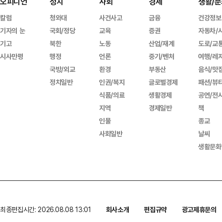
오피니언
정치
사회
경제
생활/문
칼럼
청와대
사건사고
금융
건강정보
기자의 눈
국회/정당
교육
증권
자동차/
기고
북한
노동
산업/재계
도로/교
시사만평
행정
언론
중기/벤처
여행/레
국방/외교
환경
부동산
음식/맛
정치일반
인권/복지
글로벌경제
패션/뷰
식품/의료
생활경제
공연/전
지역
경제일반
책
인물
종교
사회일반
날씨
생활문화
최종편집시간: 2026.08.08 13:01
회사소개
편집규약
광고제휴문의