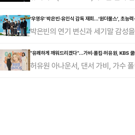
속사를 옮긴 뒤 처음 내는 앨범이자,
가게 전천당'은 소원을 들어주는 과자
들이 만들어…
한 마음으로 준비한 결과물이다.그룹 
‘우영우’ 박은빈·유인식 감독 재회…‘원더풀스’, 초능력
님들이 찾아오면서 벌어지는 마법 같
박은빈의 연기 변신과 세기말 감성을
(NOL) 씨어터 합정에서 미니 8집 ‘인연
의 일본 소설을 원작으로 했다.박봉
가 출격 준비를 마쳤다.12일 서울
Part.1) 발매를 앞두고 미디어 
책이라 함께…
넷플릭스 오리지널 시리즈 '원더풀스
"유쾌하게 깨워드리겠다"…가비·폴킴·허유원, KBS 쿨
“유나이트의 새로운 전환점을 맞이하
허유원 아나운서, 댄서 가비, 가수 폴킴
식 감독, 박은빈, 최대훈, 임성재, 김
연을 이야기하는 이유는, 서로 다른 
유의 유쾌한 매력을 바탕으로 하루를
참석했다. 차은우는 군 복무 중으로 불
서울 영등포구 KBS 콩스튜디오에서 
우연히 초능력을 가지게 된 동네 모
석한 김홍범 CP는 "KBS 쿨FM이 
상을 지키기 위해 고군분투하는 초능
가고 싶다. 라디오를 둘러싼 환경이 
닥터 김사부…
'연결'의 방식도 달라진다. AI 시대