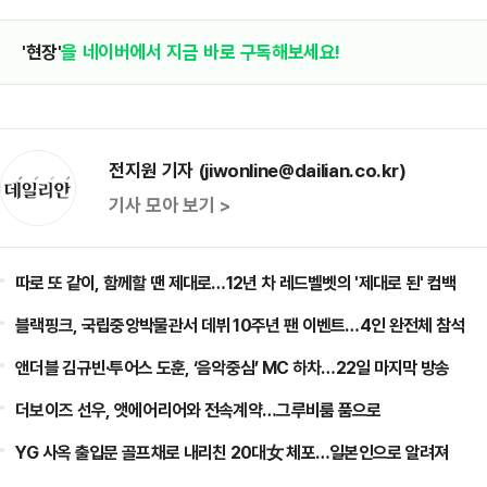
'현장'
을 네이버에서 지금 바로 구독해보세요!
전지원 기자 (jiwonline@dailian.co.kr)
기사 모아 보기 >
따로 또 같이, 함께할 땐 제대로…12년 차 레드벨벳의 '제대로 된' 컴백
블랙핑크, 국립중앙박물관서 데뷔 10주년 팬 이벤트…4인 완전체 참석
앤더블 김규빈·투어스 도훈, ‘음악중심’ MC 하차…22일 마지막 방송
더보이즈 선우, 앳에어리어와 전속계약…그루비룸 품으로
YG 사옥 출입문 골프채로 내리친 20대女 체포…일본인으로 알려져