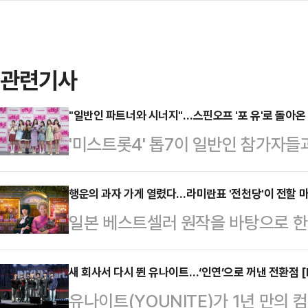
관련기사
"일반인 파트너와 시너지"…스핀오프 '포 유'로 돌아온 '
'미스트롯4' 톱7이 일반인 참가자들
트롯 포 유'는 트로트 오디션 프로그
다. '미스트롯4' 톱7과 파트너들이 
행운의 과자 가게 열렸다…라미란표 '전천당'이 전할 마
일본 베스트셀러 원작을 바탕으로 한 
TV조선 스튜디오에서 열린 예능프로
적인 정서와 판타지를 입고 관객들과 
참석한 임지훈 PD는 "스핀오프 프로
가박스 코엑스에서는 박봉섭 감독, 라
새 회사서 다시 뛴 유나이트…‘인연’으로 꺼낸 전환점 [
여운 로고와 세트가 있다. 여기에 
유나이트(YOUNITE)가 1년 만의 
한 과자 가게 전천당' 언론배급시사회
다. 탈락자도 있고, 1등도 있다. 