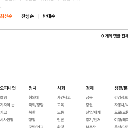
최신순
찬성순
반대순
0 개의 댓글 전
오피니언
정치
사회
경제
생활/문
칼럼
청와대
사건사고
금융
건강정보
기자의 눈
국회/정당
교육
증권
자동차/
기고
북한
노동
산업/재계
도로/교
시사만평
행정
언론
중기/벤처
여행/레
국방/외교
환경
부동산
음식/맛