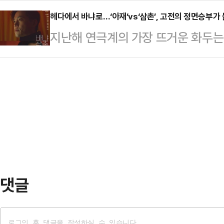
대책 마련이 시급하다는 지적이 나온
는 시도가 이어…
중인 연극 ‘빅 마더’는 아날로그 연
헤다에서 바냐로…‘아재’vs‘삼촌’, 고전의 정면승부가
력범죄의 처벌 등에 관한 특례법 위반
지난해 연극계의 가장 뜨거운 화두는
호한 경계를 만들어낸다. 무대를 가
표 A씨에 대한 항소심에서 원심의 징
에 올린 ‘헤다 가블러’였다. 헨리크 
이자 서사를 끌고 가는 동력이다.프랑
행유예 2년…
장의 대결은 관객들에게 ‘비교 관람’
색한 이 연극은, 대선을 앞둔 미국을
이를 키우는 결과를 낳았다.그리고 올
포와 이를 둘러싼 음모, 그리고 그 
씨’를 통해 다시 한 번 정면승부에 
더’의 실체…
한 ‘바냐 삼촌’(5월 7일~31일 L
은 한국적 정서를 덧입힌 ‘반야 아재’
…
댓글