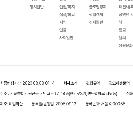
정치일반
인권/복지
글로벌경제
패션/뷰
식품/의료
생활경제
공연/전
지역
경제일반
책
인물
종교
사회일반
날씨
생활문화
최종편집시간: 2026.08.08 01:14
회사소개
편집규약
광고제휴문의
주소 : 서울특별시 용산구 서빙고로 17, 18층(한강로3가,센트럴파크 타워동)
전화 
제호: 데일리안
등록일/발행일: 2005.09.13
등록번호: 서울 아00055