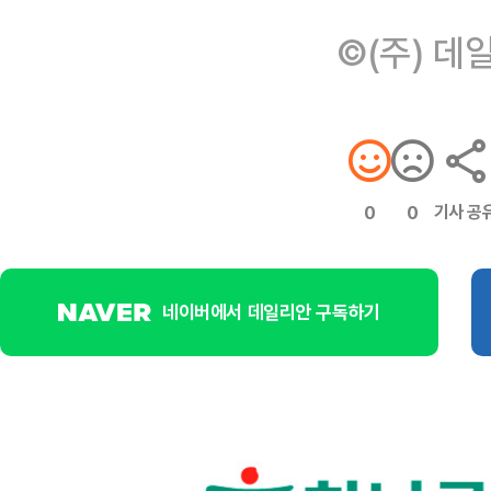
©(주) 데
기사 공
0
0
네이버에서 데일리안 구독하기