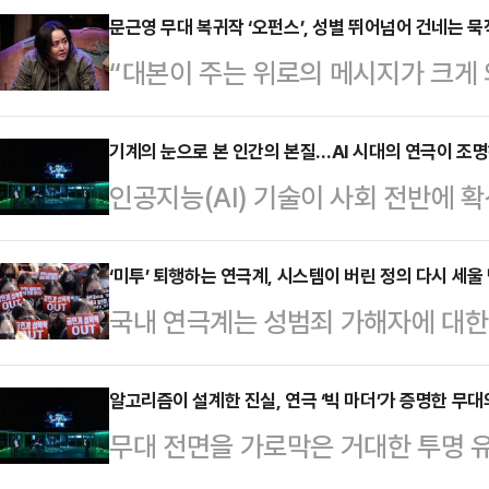
문근영 무대 복귀작 ‘오펀스’, 성별 뛰어넘어 건네는 묵직
“대본이 주는 위로의 메시지가 크게 
읽었습니다.”배우 문근영은 19일 오
행된 ‘오펀스’ 프레스콜에서 이 작품
기계의 눈으로 본 인간의 본질…AI 시대의 연극이 조
인공지능(AI) 기술이 사회 전반에 
유를 이같이 밝혔다.문근영은 2017
로 수용하고 있다. 그런데 최근 공
무대에 오른다. 작품에서 그는 충동
첨단을 무대 위에 구현하는 수준에 머
‘미투’ 퇴행하는 연극계, 시스템이 버린 정의 다시 세울 
은 여린 고아 청년 트릿 역을 맡았다
국내 연극계는 성범죄 가해자에 대한
재를 거울삼아, 인간만이 가진 고유
리라는 지점에 대해 고민이 많았다”
위 수사, 가해 배우의 복귀 시도가 맞물
흐름이 뚜렷해지고 있다.이러한 경향의 
해내고 …
하려 했던 윤리적 기준이 퇴보하고 
알고리즘이 설계한 진실, 연극 ‘빅 마더’가 증명한 무대
벽한 데이터를 바탕으로 최적의 답을
무대 전면을 가로막은 거대한 투명 유
계와 업계 자정 시스템의 부재 속에
고 소멸할 수밖에 없는 인간의 한계를
실시간으로 움직이는 라이브 카메라