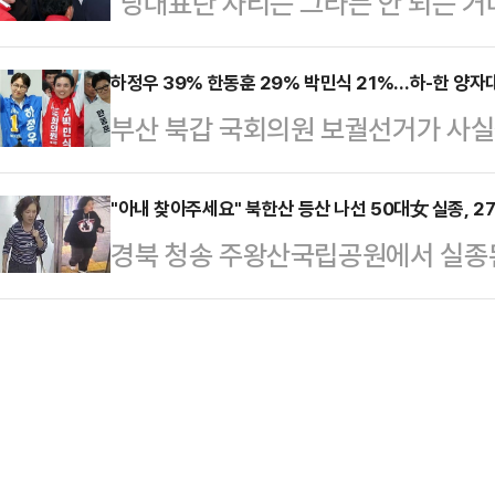
"당대표란 자리는 그라믄 안 되는 거
고 있다는 점이다.한쪽에서는 "국가
고…"양산 체제 전환 시작"14일 본
택시 안에서 귀에 익은 말이 흘러나
야 한다"고 말하는 반면, 다른 한쪽
채용 공고를 분석한 결과, S…
자리에서 들었던 말과 크게 다르지 
하정우 39% 한동훈 29% 박민식 21%…하-한 양자
해야 한다"고 주장한다. AI 반도체
부산 북갑 국회의원 보궐선거가 사실
는 지점은 같았다. 당시 원로와의 
자체가 달라지고 있다는 분석이 나오는
더불어민주당 후보가 국민의힘 박민
선거 출마설과 공천 여부가 정치권에
삼성 총파업 …
결과가 14일 나왔다.한국갤럽이 뉴스1
"아내 찾아주세요" 북한산 등산 나선 50대女 실종, 2
택시기사의 이야기는 부산 북갑 국
경북 청송 주왕산국립공원에서 실종된
화면접 방식으로 진행한 부산 북갑
힘 후보의 개소식 직후였다. 이 중심
이번엔 50대 여성이 북한산 입산 후
후보는 39%, 박민식 후보는 21%,
장동혁 국민의힘 대…
다.13일 서울 송파경찰서에 따르면, 
우 후보와 박민식 후보의 가상 양자대
실종된 것 같다"는 내용의 신고를 접
37%로, 격차는 오차범위(±4.4%
남편은 실종 당일 오전 9시쯤 직장으
보의 가상 …
을 받은 뒤 경찰에 신고했다.경찰은 