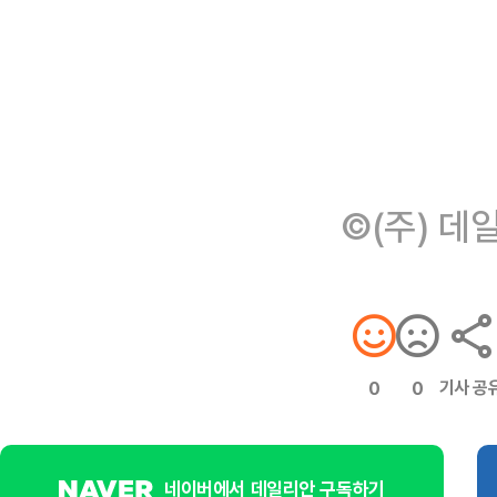
©(주) 데
기사 공
0
0
네이버에서 데일리안 구독하기