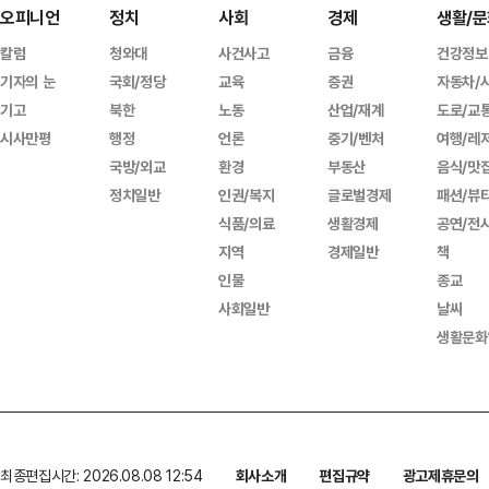
오피니언
정치
사회
경제
생활/문
칼럼
청와대
사건사고
금융
건강정보
기자의 눈
국회/정당
교육
증권
자동차/
기고
북한
노동
산업/재계
도로/교
시사만평
행정
언론
중기/벤처
여행/레
국방/외교
환경
부동산
음식/맛
정치일반
인권/복지
글로벌경제
패션/뷰
식품/의료
생활경제
공연/전
지역
경제일반
책
인물
종교
사회일반
날씨
생활문화
최종편집시간: 2026.08.08 12:54
회사소개
편집규약
광고제휴문의