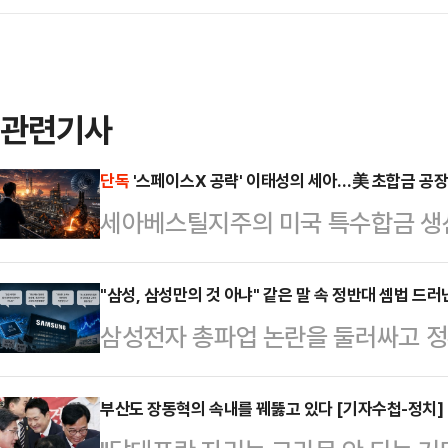
관련기사
단독
'스페이스X 공략' 이태성의 세아…美 초합금 공장
세아베스틸지주의 미국 특수합금 
(SST)가 텍사스 공장 하반기 가동을
수했다. 세아그룹이 스페이스X 등 북
"삼성, 삼성만의 것 아냐" 같은 말 속 정반대 셈법 드러
삼성전자 총파업 논란을 둘러싸고 정
진해온 미국 특수합금 사업이 건설 단
고 있다. 흥미로운 점은 정부 인사들
들어섰다는 분석이 나온다.세아그룹 
부만의 문제가 아니다"라는 인식을 
부산도 장동혁의 속내를 꿰뚫고 있다 [기자수첩-정치]
주도해온 특수합금 미국 공략이 본격