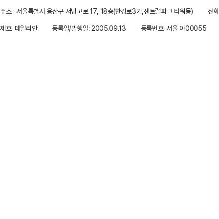
주소 : 서울특별시 용산구 서빙고로 17, 18층(한강로3가,센트럴파크 타워동)
전화 
제호: 데일리안
등록일/발행일: 2005.09.13
등록번호: 서울 아00055