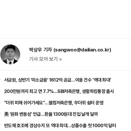
박상우 기자 (sangwoo@dailian.co.kr)
기사 모아 보기 >
서금원, 상반기 '미소금융' 1612억 공급…이용 건수 '역대 최대'
200만원까지 최고 연 7.7%…SBI저축은행, 생활파킹통장 출시
"더위 피해 쉬어가세요"…웰컴저축은행, 무더위 쉼터 운영
美 '원화 변동성' 언급…환율 1300원대 진입 날개 달까
반도체 호조에 경상수지 또 역대 최대…상품수출 첫 1000억 달러