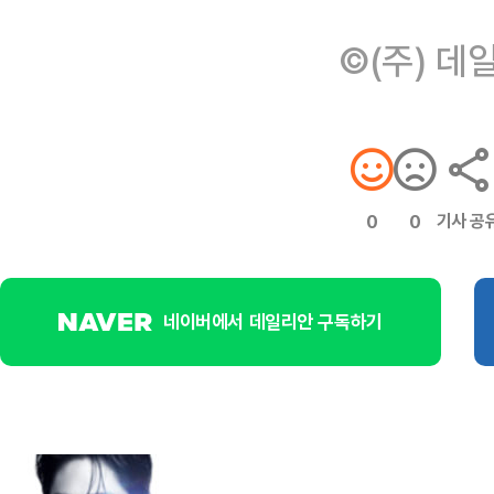
©(주) 데
기사 공
0
0
네이버에서 데일리안 구독하기