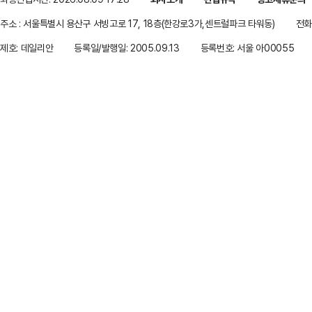
주소 : 서울특별시 용산구 서빙고로 17, 18층(한강로3가,센트럴파크 타워동)
전화 
제호: 데일리안
등록일/발행일: 2005.09.13
등록번호: 서울 아00055