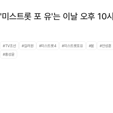
'미스트롯 포 유'는 이날 오후 10
#TV조선
#길려원
#미스트롯4
#미스트롯포유
#붐
#안성훈
#홍성윤