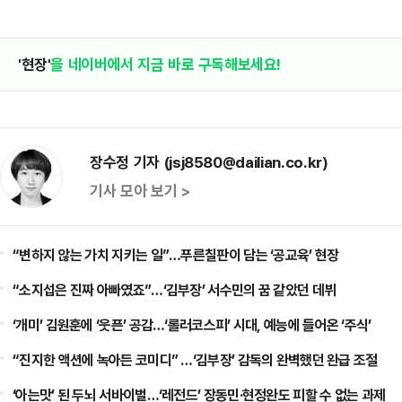
'현장'
을 네이버에서 지금 바로 구독해보세요!
장수정 기자 (jsj8580@dailian.co.kr)
기사 모아 보기 >
“변하지 않는 가치 지키는 일”…푸른칠판이 담는 ‘공교육’ 현장
“소지섭은 진짜 아빠였죠”…‘김부장’ 서수민의 꿈 같았던 데뷔
‘개미’ 김원훈에 ‘웃픈’ 공감…‘롤러코스피’ 시대, 예능에 들어온 ‘주식’
“진지한 액션에 녹아든 코미디” …‘김부장’ 감독의 완벽했던 완급 조절
‘아는맛’ 된 두뇌 서바이벌…‘레전드’ 장동민·현정완도 피할 수 없는 과제