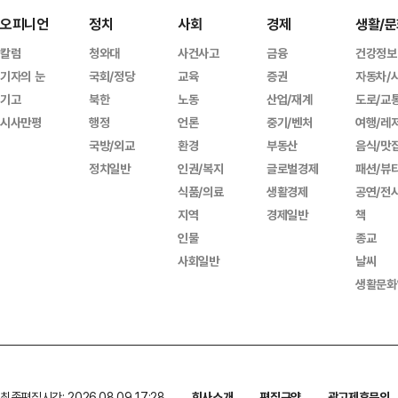
오피니언
정치
사회
경제
생활/문
칼럼
청와대
사건사고
금융
건강정보
기자의 눈
국회/정당
교육
증권
자동차/
기고
북한
노동
산업/재계
도로/교
시사만평
행정
언론
중기/벤처
여행/레
국방/외교
환경
부동산
음식/맛
정치일반
인권/복지
글로벌경제
패션/뷰
식품/의료
생활경제
공연/전
지역
경제일반
책
인물
종교
사회일반
날씨
생활문화
최종편집시간: 2026.08.09 17:28
회사소개
편집규약
광고제휴문의