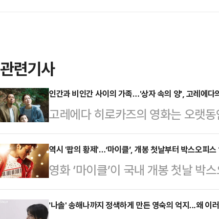
관련기사
인간과 비인간 사이의 가족…'상자 속의 양', 고레에다의
고레에다 히로카즈의 영화는 오랫동안
웠다. 그가 보여준 가족은 언제나 
다. 혈연보다 함께 보낸 시간이 더 
역시 '팝의 황제'…‘마이클’, 개봉 첫날부터 박스오피스 
영화 ‘마이클’이 국내 개봉 첫날 박
않는 관계 안에서 더 강한 돌봄과 애
권 통합전산망에 따르면 ‘마이클’은 개
게 이름 붙이지 못하는 관계들을 통해
명의 관객을 동원하며 전체 박스오피
'나솔' 송해나까지 정색하게 만든 영숙의 억지...왜 이
고 사랑이 유지되는 구조를 들여다봐