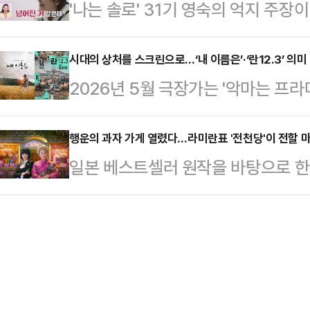
'나는 솔로' 31기 영숙의 억지 주장
능으로 세상을 놀라게 한 마이클 잭슨
그의 문제 의식이 한 단계 더 확장된
일 SBS Plus·ENA 리얼 데이팅 
은 영화다. 소년 시절 ‘잭슨 파이브
를 대신해 …
권을 두고 31기 솔로남녀들의 경쟁
시대의 상처를 스크린으로…‘내 이름은’·‘란12.3’ 의미 
의 음악과 무대를 스크린에 옮겼다.
2026년 5월 극장가는 '악마는 프라다
는 경수의 1순위 순자와 2순위 영숙
뮤지션 자파 잭슨이 맡았다. 연출은 ‘
할리우드 대작들이 흥행을 이끄는 가
에서 영숙은 온 힘을 다해 순자를 추
날’ …
을 정면으로 응시한 영화들이 의미 
행운의 과자 가게 열렸다…라미란표 '전천당'이 전할 마
풀리며 스스로 넘어졌다. 결국 순자
일본 베스트셀러 원작을 바탕으로 한 
과 23만 관객을 돌파하며 선전 중인 
트권을 차지했다.이후 여자 출연자들
적인 정서와 판타지를 입고 관객들과 
12.3'은 대형 상업영화 중심으로 
다. 영숙이…
가박스 코엑스에서는 박봉섭 감독, 라
담은 작품들이 충분히 관객과 호흡할
한 과자 가게 전천당' 언론배급시사회
은 최근 극장가에서 보기 드문 관객
가게 전천당'은 소원을 들어주는 과자
다. 대규모…
님들이 찾아오면서 벌어지는 마법 같