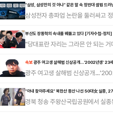
"삼성, 삼성만의 것 아냐" 같은 말 속 정반대 셈법 드러
삼성전자 총파업 논란을 둘러싸고 정
고 있다. 흥미로운 점은 정부 인사들
부만의 문제가 아니다"라는 인식을 
부산도 장동혁의 속내를 꿰뚫고 있다 [기자수첩-정치]
"당대표란 자리는 그라믄 안 되는 거
고 있다는 점이다.한쪽에서는 "국가
택시 안에서 귀에 익은 말이 흘러나
야 한다"고 말하는 반면, 다른 한쪽
자리에서 들었던 말과 크게 다르지 
속보
광주 여고생 살해범 신상공개…'2002년생' 23
해야 한다"고 주장한다. AI 반도체
광주 여고생 살해범 신상공개…'200
는 지점은 같았다. 당시 원로와의 
자체가 달라지고 있다는 분석이 나오는
선거 출마설과 공천 여부가 정치권에
삼성 총파업 …
"아내 찾아주세요" 북한산 등산 나선 50대女 실종, 2
택시기사의 이야기는 부산 북갑 국
경북 청송 주왕산국립공원에서 실종된
힘 후보의 개소식 직후였다. 이 중심
이번엔 50대 여성이 북한산 입산 후
장동혁 국민의힘 대…