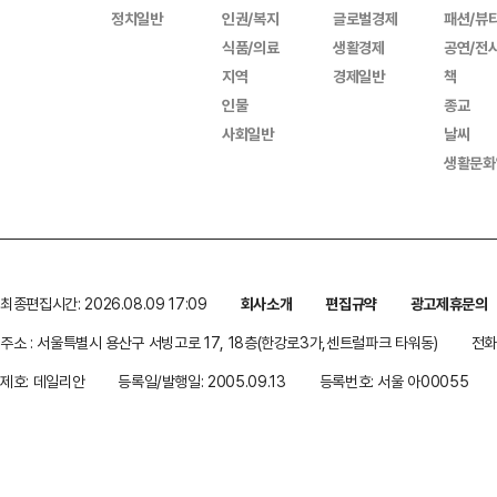
정치일반
인권/복지
글로벌경제
패션/뷰
식품/의료
생활경제
공연/전
지역
경제일반
책
인물
종교
사회일반
날씨
생활문화
최종편집시간: 2026.08.09 17:09
회사소개
편집규약
광고제휴문의
주소 : 서울특별시 용산구 서빙고로 17, 18층(한강로3가,센트럴파크 타워동)
전화 
제호: 데일리안
등록일/발행일: 2005.09.13
등록번호: 서울 아00055