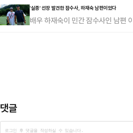
다.13일 서울 송파경찰서에 따르면, 
'실종' 선장 발견한 잠수사, 하재숙 남편이었다
배우 하재숙이 민간 잠수사인 남편 
실종된 것 같다"는 내용의 신고를 접
을 발견했다는 사실을 전해 눈길을 
남편은 실종 당일 오전 9시쯤 직장으
망서비스(SNS)를 통해 "며칠 전 
을 받은 뒤 경찰에 신고했다.경찰은 
발견해 잘 모시고 나왔다"고 알린 뒤
전거를 타고 집을 나선 뒤 서울 광진
라며 애도했다.속초해양경찰서에 따르
동한 …
난 7일 대포항 동쪽 1.5km 해상에
경은 선내에 있던 선원 1명은 구조했
이었다.이후…
댓글