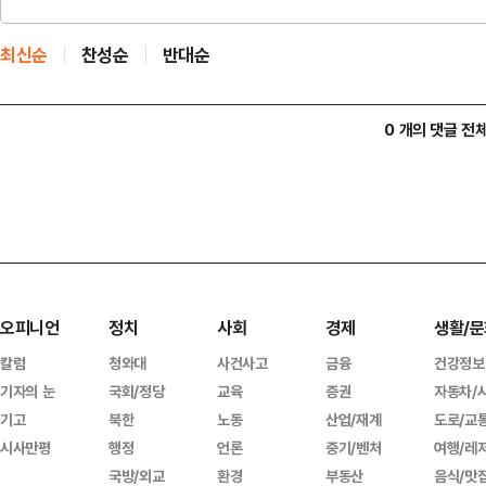
최신순
찬성순
반대순
0 개의 댓글 전
오피니언
정치
사회
경제
생활/문
칼럼
청와대
사건사고
금융
건강정보
기자의 눈
국회/정당
교육
증권
자동차/
기고
북한
노동
산업/재계
도로/교
시사만평
행정
언론
중기/벤처
여행/레
국방/외교
환경
부동산
음식/맛