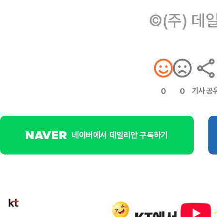
©(주) 데
기사 공
0
0
네이버에서 데일리안 구독하기