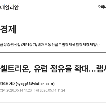
오피
경제
금융
증권
산업/재계
중기/벤처
부동산
글로벌경제
생활경제
경제일반
셀트리온, 유럽 점유율 확대…램시
김효경 기자 (hyogg33@dailian.co.kr)
입력 2026.05.14 11:23 수정 2026.05.14 11:24