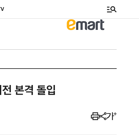
TV
거전 본격 돌입