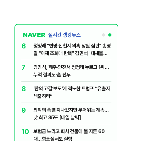
실시간 랭킹뉴스
1
6
[속보] 민주당 전당대회 당대표 선거, 제주
정청래 "
·인천 경선서 김민석 승리
길 "이제
민주당"
2
7
“다시 시청으로” 김선태에게 전한 40세
김민석, 
충주시장의 재치 있는 제안…추천 2000
누적 결과
개
3
8
"출근길에 우연히 복권 샀는데…" 1등 5억
‘탄약 고
원 당첨자 사연은?
색출하라
4
9
경찰, 드라마 '김부장' 제작사 회장 수사…
최악의 
자본시장법 위반 의혹
낮 최고 
5
10
李, '20·30 민심' 확보에 분주…국민의힘,
보험금 노
'청년 지지' 사수 위해 李 견제 사활
대…항소