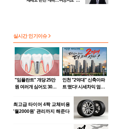
제에도 논란 계속…여당서도 '내
로남불' 비판