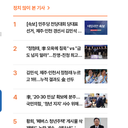
정치 많이 본 기사
1
[속보] 민주당 전당대회 당대표
선거, 제주·인천 경선서 김민석 승
지
리
2
"정청래, 李 모욕에 침묵" vs "금
도 넘지 말라"…친명-친청 최고위
원 후보, 제주서 격돌
3
김민석, 제주·인천서 정청래 누르
고 1위…누적 결과도 金 선두
4
李, '20·30 민심' 확보에 분주…
국민의힘, '청년 지지' 사수 위해
李 견제 사활
5
황희, '폐버스 청년주택' 게시물 삭