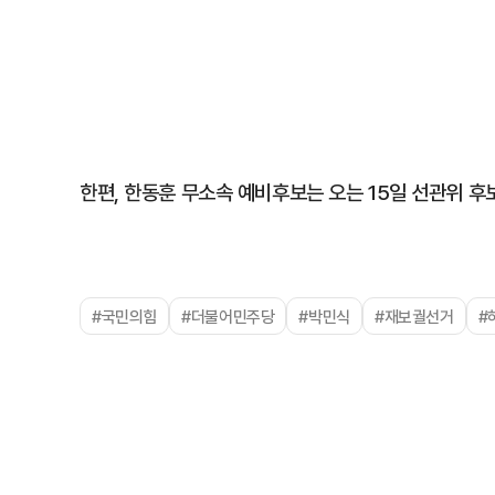
한편, 한동훈 무소속 예비후보는 오는 15일 선관위 후
#국민의힘
#더불어민주당
#박민식
#재보궐선거
#