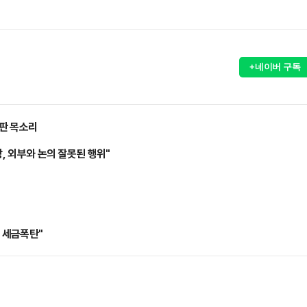
+네이버 구독
판 목소리
, 외부와 논의 잘못된 행위"
고 세금폭탄"