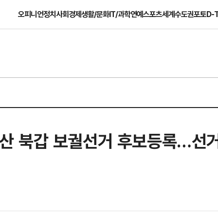
오피니언
정치
사회
경제
생활/문화
IT/과학
연예
스포츠
세계
수도권
포토
D-
, 부산 북갑 보궐선거 후보등록…선