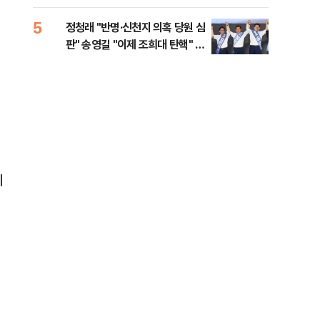
로남불' 비판
력전
위해
5
10
정청래 "반명·신천지 의혹 당원 심
서울
판" 송영길 "이제 조희대 탄핵" 김
쓸이
민석 "대체불가 민주당"
께