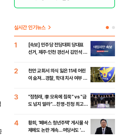
실시간 인기뉴스
1
6
[속보] 민주당 전당대회 당대표
李,
선거, 제주·인천 경선서 김민석 승
국민
리
李 
2
7
천안 교회서 의식 잃은 11세 어린
최악
이 숨져…경찰, 학대 치사 여부 수
계속
사
3
8
"정청래, 李 모욕에 침묵" vs "금
김민
찍
도 넘지 말라"…친명-친청 최고위
고 
원 후보, 제주서 격돌
4
9
황희, '폐버스 청년주택' 게시물 삭
[데
제에도 논란 계속…여당서도 '내
통령
공