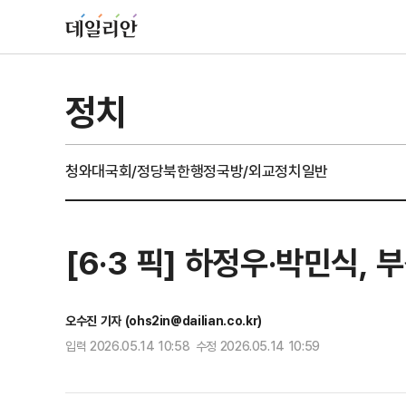
정치
청와대
국회/정당
북한
행정
국방/외교
정치일반
[6·3 픽] 하정우·박민식
오수진 기자 (ohs2in@dailian.co.kr)
입력 2026.05.14 10:58 수정 2026.05.14 10:59