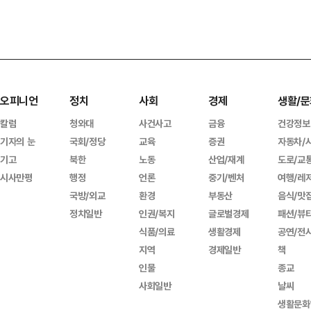
오피니언
정치
사회
경제
생활/문
칼럼
청와대
사건사고
금융
건강정보
기자의 눈
국회/정당
교육
증권
자동차/
기고
북한
노동
산업/재계
도로/교
시사만평
행정
언론
중기/벤처
여행/레
국방/외교
환경
부동산
음식/맛
정치일반
인권/복지
글로벌경제
패션/뷰
식품/의료
생활경제
공연/전
지역
경제일반
책
인물
종교
사회일반
날씨
생활문화