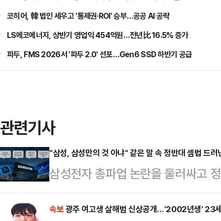
코히어, 韓 법인 세우고 '통제권·ROI' 승부…공공 AI 공략
LS에코에너지, 상반기 영업익 454억원…전년比 16.5% 증가
파두, FMS 2026서 '파두 2.0' 선포…Gen6 SSD 하반기 공급
관련기사
"삼성, 삼성만의 것 아냐" 같은 말 속 정반대 셈법 드러
삼성전자 총파업 논란을 둘러싸고 정
고 있다. 흥미로운 점은 정부 인사들
부만의 문제가 아니다"라는 인식을 
속보
광주 여고생 살해범 신상공개…'2002년생' 23