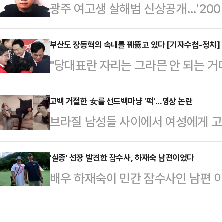
광주 여고생 살해범 신상공개…'200
고 있다는 점이다.한쪽에서는 "국가
야 한다"고 말하는 반면, 다른 한쪽
부산도 장동혁의 속내를 꿰뚫고 있다 [기자수첩-정치]
해야 한다"고 주장한다. AI 반도체
"당대표란 자리는 그라믄 안 되는 거
자체가 달라지고 있다는 분석이 나오는
택시 안에서 귀에 익은 말이 흘러나
삼성 총파업 …
자리에서 들었던 말과 크게 다르지 
고백 거절한 女를 샌드백마냥 '퍽'...영상 논란
브라질 남성들 사이에서 여성에게 고
는 지점은 같았다. 당시 원로와의 
습한다는 내용의 영상이 사회관계망서
선거 출마설과 공천 여부가 정치권에
일고 있다.10일(현지시간) 뉴욕포스
'실종' 선장 발견한 잠수사, 하재숙 남편이었다
택시기사의 이야기는 부산 북갑 국
배우 하재숙이 민간 잠수사인 남편 
고백을 거절할 경우를 대비한 훈련'
힘 후보의 개소식 직후였다. 이 중심
을 발견했다는 사실을 전해 눈길을 
있다.영상 속 남성들은 샌드백을 때
장동혁 국민의힘 대…
망서비스(SNS)를 통해 "며칠 전 
기를 카메라에 겨누는 모습 등을 보인