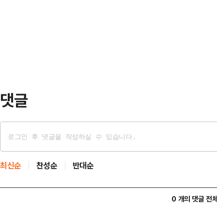
발견해 잘 모시고 나왔다"고 알린 뒤
3월 8일 전후로 빠르게 확산된 것
라며 애도했다.속초해양경찰서에 따르
장에서 고백을 거절…
난 7일 대포항 동쪽 1.5km 해상에
경은 선내에 있던 선원 1명은 구조했
이었다.이후…
댓글
최신순
찬성순
반대순
0 개의 댓글 전