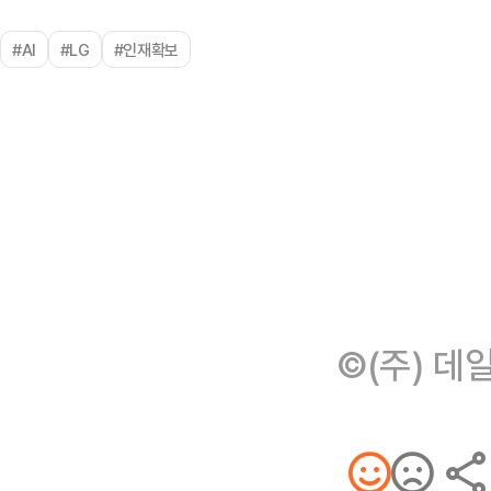
#AI
#LG
#인재확보
©(주) 데