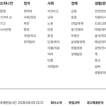
오피니언
정치
사회
경제
생활/문
칼럼
청와대
사건사고
금융
건강정보
기자의 눈
국회/정당
교육
증권
자동차/
기고
북한
노동
산업/재계
도로/교
시사만평
행정
언론
중기/벤처
여행/레
국방/외교
환경
부동산
음식/맛
정치일반
인권/복지
글로벌경제
패션/뷰
식품/의료
생활경제
공연/전
지역
경제일반
책
인물
종교
사회일반
날씨
생활문화
최종편집시간: 2026.08.09 22:12
회사소개
편집규약
광고제휴문의