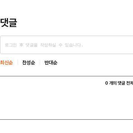
사 사후조정이 17시간 만에 결렬됐다
간 총…
댓글
최신순
찬성순
반대순
0 개의 댓글 전