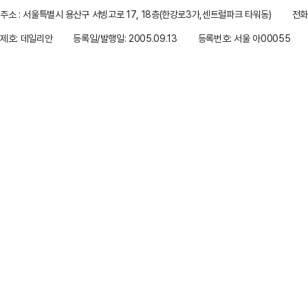
주소 : 서울특별시 용산구 서빙고로 17, 18층(한강로3가,센트럴파크 타워동)
전화 
제호: 데일리안
등록일/발행일: 2005.09.13
등록번호: 서울 아00055