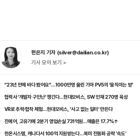
편은지 기자 (silver@dailian.co.kr)
기사 모아 보기 >
“23년 만에 바다 봤어요”…1000만명 울린 기아 PV5의 ‘움직이는 방’
협력사 ‘개발자 구인난’ 챙긴다…현대모비스, SW 인재 270명 육성
VR로 추락·협착 체험…현대모비스, ‘사고 없는 일터’ 만든다
진에어, 고유가에 2분기 영업손실 731억원…매출은 17.7%↑
한온시스템, 캐나다서 100억 지원받는다…북미 전동화 공략 '속도'