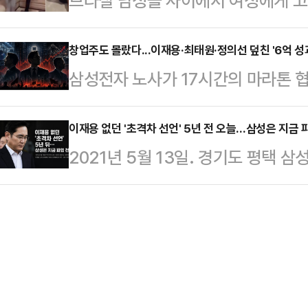
브라질 남성들 사이에서 여성에게 고
자체가 달라지고 있다는 분석이 나오는
습한다는 내용의 영상이 사회관계망서
삼성 총파업 …
일고 있다.10일(현지시간) 뉴욕포스
창업주도 몰랐다...이재용·최태원·정의선 덮친 '6억 성
삼성전자 노사가 17시간의 마라톤 
고백을 거절할 경우를 대비한 훈련'
다. 오는 21일 총파업이 현실화될 
있다.영상 속 남성들은 샌드백을 때
째 파업이라는 가시밭길을 걷게 된다
이재용 없던 '초격차 선언' 5년 전 오늘…삼성은 지금 
기를 카메라에 겨누는 모습 등을 보인
2021년 5월 13일. 경기도 평택 
상상조차 못 했던 ‘순이익 30% 성
3월 8일 전후로 빠르게 확산된 것
참석한 가운데 삼성전자는 2030년
는 이미 ‘영업이익 10%, 상한 없는 
장에서 고백을 거절…
겠다고 밝혔다.“결코 따라올 수 없는
이끄는 총수들이 선대가 단 한번도 
당시 DS부문 부회장의 말이었다. 
히 서 있다."내 눈에 흙이 들어가도
은 없었다. 4개월 전 전 법정구속된 
주…
에 다른 소식이 들어왔다. 새벽 세