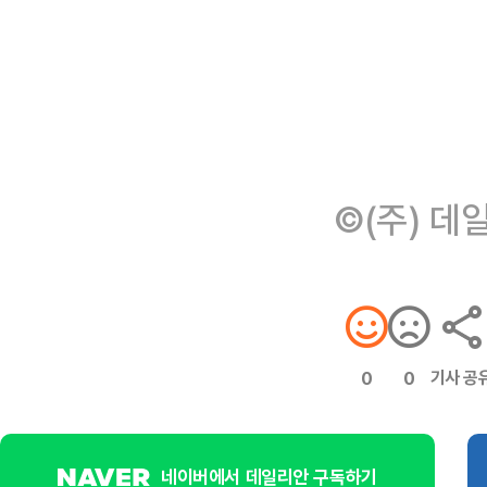
©(주) 데
기사 공
0
0
네이버에서 데일리안 구독하기