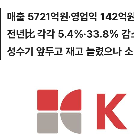
매출 5721억원·영업익 142억
전년比 각각 5.4%·33.8% 감
성수기 앞두고 재고 늘렸으나 소