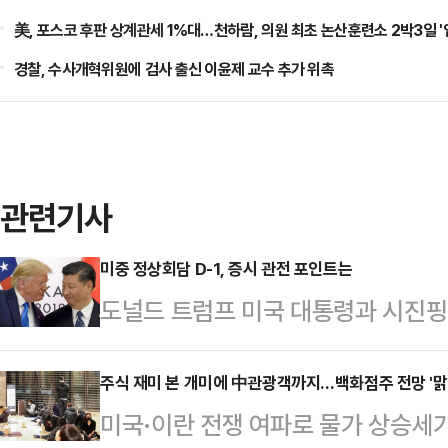
美, 포스코 후판 상계관세 1%대…천하람, 의원 최초 논산훈련소 2박3일 '
경찰, 수사개혁위원에 검사 출신 이윤제 교수 추가 위촉
관련기사
미중 정상회담 D-1, 증시 관전 포인트는
도널드 트럼프 미국 대통령과 시진핑
로 다가온 가운데 회담 결과에 따른
펼치는 두 나라가 이란 및 대만 문제
주식 재미 본 개미에 中관광객까지…백화점주 전망 '맑
미국·이란 전쟁 여파로 물가 상승세가
장은 경제 분야 합의에 따른 업종별 