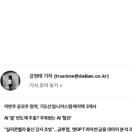
강현태 기자 (trustme@dailian.co.kr)
기사 모아 보기 >
이번주 공모주 청약, 기도산업·니어스랩·해치텍 3개사
AI '쌀' 반도체 주춤? 주목받는 AI '혈관'
"실리콘밸리 출신 강사 초빙"…금투협, 챗GPT·파이썬 금융 데이터 분석 