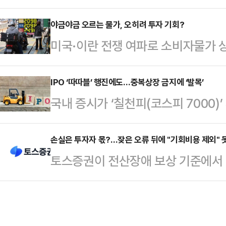
입 가능성까지 대두되며 민간 소비 
융투자업계에 따르면, 지난 11일 상하
행진으로 여윳돈이 생긴 개미들과 중
야금야금 오르는 물가, 오히려 투자 기회?
년 만에 최고치(4225.02)를 기
미국·이란 전쟁 여파로 소비자물가 
을 찾고 있어 투자자 관심이 높아지
만, 최종 약보합 마감했다.중국 기
우려가 커지고 있다.물가 상승을 억
전날 KRX 300 자유소비재 지수는 전
감이 맞물리며 증…
이 기업 활동은 물론 주식시장에도 
IPO ‘따따블’ 행진에도…중복상장 금지에 ‘발목’
마쳤다.코스피 200 경기소비재 지수
국내 증시가 ‘칠천피(코스피 7000)
인플레이션 국면에서 '재미'를 보는 
3387.11에 마감했다.두 지수는 현
있으나, 기업공개(IPO) 시장은 정
오 조정은 새로운 기회가 될 수 있다
쇼…
들이 증시 입성 시점을 두고 신중한 
손실은 투자자 몫?…잦은 오류 뒤에 "기회비용 제외" 
지수는 1년 전보다 2.6% 오른 119.
토스증권이 전산장애 보상 기준에서
들이 자취를 감추면서 시장 외형이 
2024년 7월 이후 최대 상승 폭이다
자 책임 전가 논란이 커지고 있다.
르면 올해(1월 2일~5월 13일) 
…
보상 검토가 가능해, 피해는 사실상
업은 12곳으로, 공모 규모는 약 7
다.14일 금융투자협회에 따르면, 
기업이 신규 상장하며, 19조4886