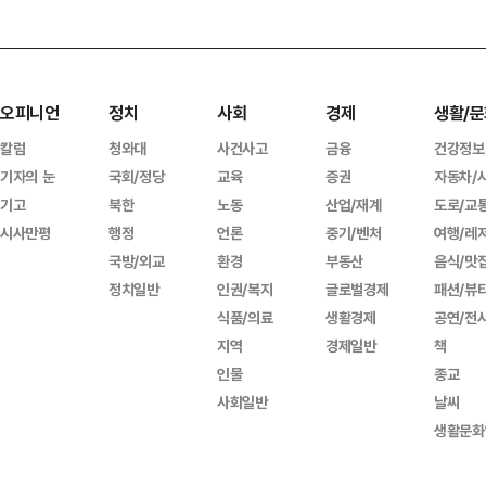
오피니언
정치
사회
경제
생활/문
칼럼
청와대
사건사고
금융
건강정보
기자의 눈
국회/정당
교육
증권
자동차/
기고
북한
노동
산업/재계
도로/교
시사만평
행정
언론
중기/벤처
여행/레
국방/외교
환경
부동산
음식/맛
정치일반
인권/복지
글로벌경제
패션/뷰
식품/의료
생활경제
공연/전
지역
경제일반
책
인물
종교
사회일반
날씨
생활문화