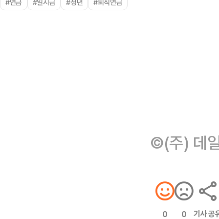
#연금
#일시금
#정년
#퇴직연금
©(주) 데
기사 공
0
0