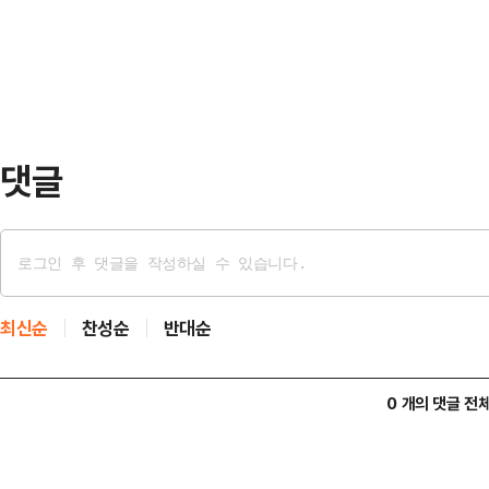
40건으로 지난해 같은 기간(11건)보
…
건이지만, 1년 새 3배 이상 급증한 
으로 증권사 중 가장 많았다. 토스
반복되고 있다.지…
댓글
최신순
찬성순
반대순
0 개의 댓글 전