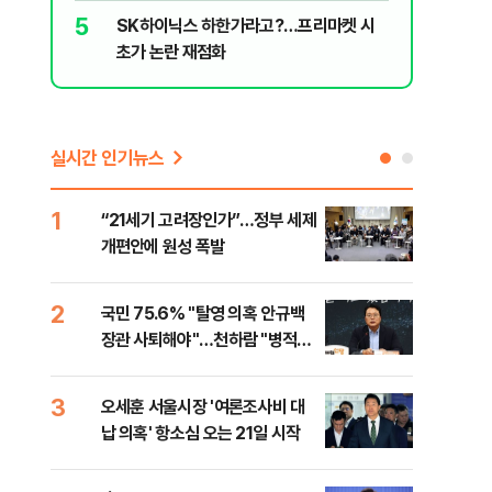
5
10
SK하이닉스 하한가라고?…프리마켓 시
'화장실서
초가 논란 재점화
기하던 男
실시간 인기뉴스
1
6
“21세기 고려장인가”…정부 세제
업비
개편안에 원성 폭발
썸·
2
7
국민 75.6% "탈영 의혹 안규백
'달
장관 사퇴해야"…천하람 "병적기
버리
록 즉각 공개하라"
검
3
8
오세훈 서울시장 '여론조사비 대
[단
납 의혹' 항소심 오는 21일 시작
허,