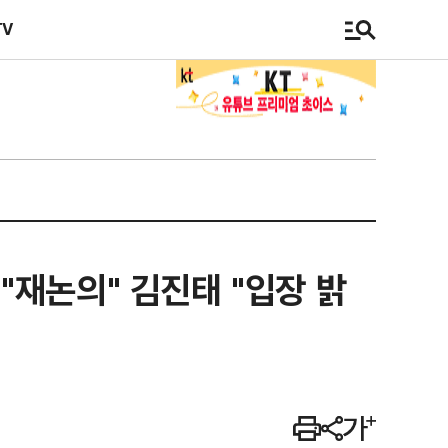
TV
 "재논의" 김진태 "입장 밝