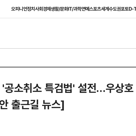
오피니언
정치
사회
경제
생활/문화
IT/과학
연예
스포츠
세계
수도권
포토
D-
토론 '공소취소 특검법' 설전…우상호
리안 출근길 뉴스]