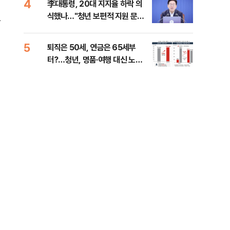
4
9
李대통령, 20대 지지율 하락 의
李 
식했나…"청년 보편적 지원 문턱
만파
문
낮춰야"
계 
5
10
퇴직은 50세, 연금은 65세부
SK
터?…청년, 명품·여행 대신 노후
마켓
준비 [Now 2.30]