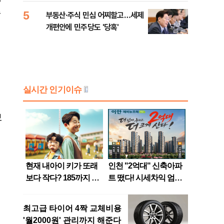
수
5
부동산·주식 민심 어찌할고…세제
개편안에 민주당도 '당혹'
보