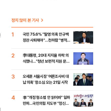
정치 많이 본 기사
1
국민 75.6% "탈영 의혹 안규백
언
장관 사퇴해야"…천하람 "병적기
록 즉각 공개하라"
2
李대통령, 20대 지지율 하락 의
식했나…"청년 보편적 지원 문턱
낮춰야"
3
오세훈 서울시장 '여론조사비 대
납 의혹' 항소심 오는 21일 시작
4
李 "개정 형소법 안 읽어봐" 일파
만파…국민의힘 지도부 "정신세
피
계 궁금하다"