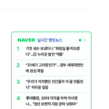
실시간 랭킹뉴스
1
6
기껏 생수 보냈더니 "화장실 물 떠오른
오세훈 “
다"...日 누리꾼 발언 ‘역풍’
근본적 문
2
7
“21세기 고려장인가”…정부 세제개편안
'달달하네
에 원성 폭발
수료' 2
3
8
"우리가 지지했던 인간들이 이 꼴 만들었
2030은
다" 허지웅 일침
줄 알았나
리 헬스]
4
9
李대통령, 20대 지지율 하락 의식했
‘풀옵션 
나…"청년 보편적 지원 문턱 낮춰야"
날 1만대