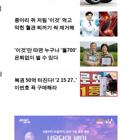
임
다
정