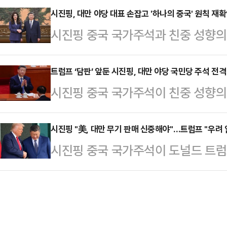
다.트럼프 대통령은 이날 자신 소유
시진핑, 대만 야당 대표 손잡고 '하나의 중국' 원칙 재
벤트인 만큼 주목된다. 지난해 10
시진핑 중국 국가주석과 친중 성향의
이번 방중에 동행하는 기업 경영자들
력체(APEC) 정상회의 당시 회담은
10일 베이징에서 만나 '하나의 중국
을 개방해달라고 요구할 것”이라고 
번 회…
국민당 수장이 만난 것은 2016년 홍
트럼프 ‘담판’ 앞둔 시진핑, 대만 야당 국민당 주석 전격
해 “나는 믿을 수 없이 훌륭한 우리 
시진핑 중국 국가주석이 친중 성향의 
만이다.관영 신화통신과 대만 연합보
어본 적도, 본적도 없다”고 덧붙였다
주석을 중국 베이징으로 전격 초청했다
징 인민대회당에서 열린 회담에서 “국
십을 가진 시 주석…
국 대통령과의 정상회담을 한달여 앞
시진핑 "美, 대만 무기 판매 신중해야"…트럼프 "우려 
는데, 양당 지도자가 다시 이곳에 모
시진핑 중국 국가주석이 도널드 트
보해 미국을 압박하려는 포석이라는
관계에 중요한 의미가 있다"고 밝혔다.
문제와 무기 판매 등에 대해 논의했다
쑹타오 중국 국무원 대만사무판공실 
나의…
시 주석은 통화에서 “나는 중국과 
핑 총서기 공동 명의로 정 주석을 다
다”며 “새해에도 양국의 관계라는 
록 초청했다고 밝혔다. 이에 정 주