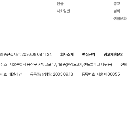
인물
종교
사회일반
날씨
생활문화
최종편집시간: 2026.08.08 11:24
회사소개
편집규약
광고제휴문의
주소 : 서울특별시 용산구 서빙고로 17, 18층(한강로3가,센트럴파크 타워동)
전화 
제호: 데일리안
등록일/발행일: 2005.09.13
등록번호: 서울 아00055