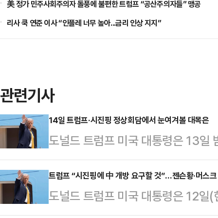
美 정가 민주사회주의자 돌풍에 불편한 트럼프 “공산주의자들” 맹공
리사 쿡 연준 이사 “인플레 너무 높아...금리 인상 지지”
관련기사
14일 트럼프·시진핑 정상회담에서 눈여겨볼 대목은
도널드 트럼프 미국 대통령은 13일 
방문 일정에 들어간다. 14일 오전 
·중 정상회담을 진행할 예정이다. 두
트럼프 “시진핑에 中 개방 요구할 것”…젠슨황·머스크
도널드 트럼프 미국 대통령은 12일(
프 1기 때인 2017년 11월 이후 
진핑 중국 국가주석에게 중국 시장을
쟁이라는 글로벌 위기와 미·중 패권