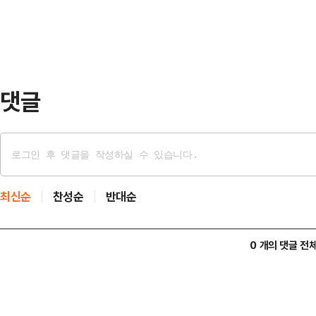
으로 더 많은 큰일과 좋은 일을 하기
다”며 “양당 공동 노력…
약속한 것을 반드시 지키고 행동으로 
도로 서로 마주 보고 나아가면 직면한
덧붙였다.이에 트럼프 …
댓글
최신순
찬성순
반대순
0 개의 댓글 전