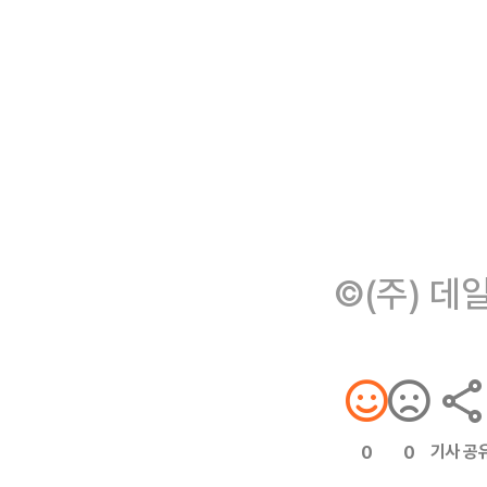
©(주) 데
기사 공
0
0