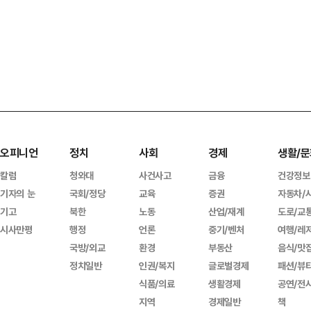
오피니언
정치
사회
경제
생활/문
칼럼
청와대
사건사고
금융
건강정보
기자의 눈
국회/정당
교육
증권
자동차/
기고
북한
노동
산업/재계
도로/교
시사만평
행정
언론
중기/벤처
여행/레
국방/외교
환경
부동산
음식/맛
정치일반
인권/복지
글로벌경제
패션/뷰
식품/의료
생활경제
공연/전
지역
경제일반
책