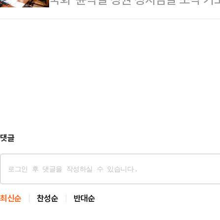
속 변호사로 이름을 올렸다. 대한
공판을 열고 김 여사의 명품백 수수
(국조특위) 소속 여당 의원들이 검
록 절차는 지난해 7월 마친 것으로 
고검 검사를 증인으로 불…
하며 특별검사 출범의 필요성을 언급
낸 한 전 대표는 2023년 12월 퇴
당은 조작기소 특검 (언급을 통해 앞
원장을 맡았다. 2024년 7월 당대
국가폭력, 정권의 만행이라고 단정함
후 사퇴했다.한 전…
정한 상태"라며 "이건 일반적인 사
에 종속되는 결과가 초래될 수 있는,
보인다"고 우려했다.2…
댓글
최신순
찬성순
반대순