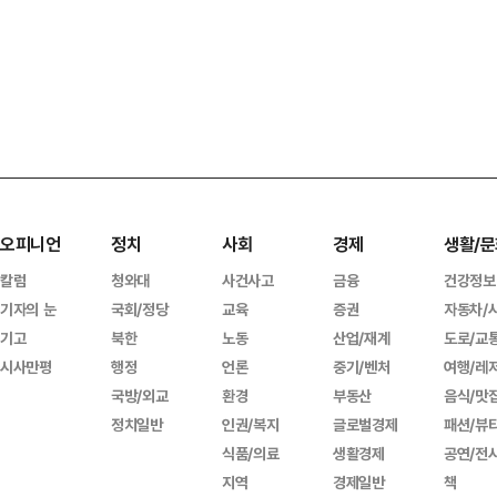
오피니언
정치
사회
경제
생활/문
칼럼
청와대
사건사고
금융
건강정보
기자의 눈
국회/정당
교육
증권
자동차/
기고
북한
노동
산업/재계
도로/교
시사만평
행정
언론
중기/벤처
여행/레
국방/외교
환경
부동산
음식/맛
정치일반
인권/복지
글로벌경제
패션/뷰
식품/의료
생활경제
공연/전
지역
경제일반
책