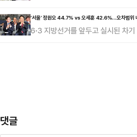
발언이 논란을 빚고 있다.논란의 당사
있다.영상 속 남성들은 샌드백을 때
주…
하는 이지훈 변호사로 그는 신지의 결
'서울' 정원오 44.7% vs 오세훈 42.6%…오차범위 
기를 카메라에 겨누는 모습 등을 보인
6·3 지방선거를 앞두고 실시된 차
그래도 신지, 이건 에바다’, ‘주변의
3월 8일 전후로 빠르게 확산된 것
어민주당 예비후보가 44.7%, 오세
가 행복하기 위한 5가지 필수템’, ‘신
장에서 고백을 거절…
42.6%를 기록하며 오차범위 내 초
관련 쇼츠와 영상을 연이어 게재했다.
조사 전문기관 여론조사공정㈜이 펜앤
여동생이라면 절대 결혼 못 하게 했을
100% ARS 방식으로 실시한 여론조사
보는 42.6%를 얻었다.두 후보 간 격
이다. 이어 개혁신당 김정철 후보 2.
으로 집…
댓글