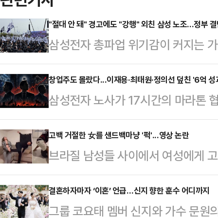
"절대 안 돼" 경고에도 "강행" 외친 삼성 노조...정부 
삼성전자 총파업 위기감이 커지는 가
와 경제부총리, 산업통상자원부 장관까
했지만 정작 노조는 "추가 대화는 없
창업주도 몰랐다...이재용·최태원·정의선 덮친 '6억 성
삼성전자 노사가 17시간의 마라톤 
문이다. 노사 자율 협상이 사실상 
다. 오는 21일 총파업이 현실화될 
라는 마지막 카드까지 검토하게 될지
째 파업이라는 가시밭길을 걷게 된다
고백 거절한 女를 샌드백마냥 '퍽'...영상 논란
삼성전자지부 위원장은 수원지법 앞에
브라질 남성들 사이에서 여성에게 고
상상조차 못 했던 ‘순이익 30% 성
와 추가적 대화는 고려하지 않는다"고
습한다는 내용의 영상이 사회관계망서
는 이미 ‘영업이익 10%, 상한 없는 
이날은 삼성전자…
일고 있다.10일(현지시간) 뉴욕포스
결혼하자마자 ‘이혼’ 언급…신지 향한 훈수 어디까지
이끄는 총수들이 선대가 단 한번도 
그룹 코요태 멤버 신지와 가수 문원의
고백을 거절할 경우를 대비한 훈련'
히 서 있다."내 눈에 흙이 들어가도