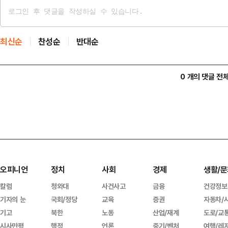
최신순
찬성순
반대순
0 개의 댓글 전
오피니언
정치
사회
경제
생활/문
칼럼
청와대
사건사고
금융
건강정보
기자의 눈
국회/정당
교육
증권
자동차/
기고
북한
노동
산업/재계
도로/교
시사만평
행정
언론
중기/벤처
여행/레