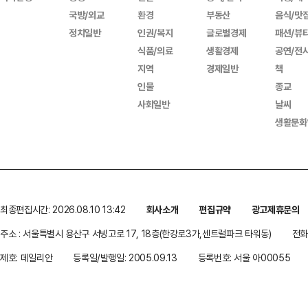
국방/외교
환경
부동산
음식/맛
정치일반
인권/복지
글로벌경제
패션/뷰
식품/의료
생활경제
공연/전
지역
경제일반
책
인물
종교
사회일반
날씨
생활문화
최종편집시간: 2026.08.10 13:42
회사소개
편집규약
광고제휴문의
주소 : 서울특별시 용산구 서빙고로 17, 18층(한강로3가,센트럴파크 타워동)
전화 
제호: 데일리안
등록일/발행일: 2005.09.13
등록번호: 서울 아00055