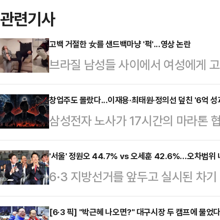
관련기사
고백 거절한 女를 샌드백마냥 '퍽'...영상 논란
브라질 남성들 사이에서 여성에게 고
습한다는 내용의 영상이 사회관계망서
일고 있다.10일(현지시간) 뉴욕포스
창업주도 몰랐다...이재용·최태원·정의선 덮친 '6억 성
삼성전자 노사가 17시간의 마라톤 
고백을 거절할 경우를 대비한 훈련'
다. 오는 21일 총파업이 현실화될 
있다.영상 속 남성들은 샌드백을 때
째 파업이라는 가시밭길을 걷게 된다
'서울' 정원오 44.7% vs 오세훈 42.6%…오차범위 
기를 카메라에 겨누는 모습 등을 보인
6·3 지방선거를 앞두고 실시된 차
상상조차 못 했던 ‘순이익 30% 성
3월 8일 전후로 빠르게 확산된 것
어민주당 예비후보가 44.7%, 오세
는 이미 ‘영업이익 10%, 상한 없는 
장에서 고백을 거절…
42.6%를 기록하며 오차범위 내 초
[6·3 픽] "박근혜 나오면?" 대구시장 두 캠프에 물
이끄는 총수들이 선대가 단 한번도 