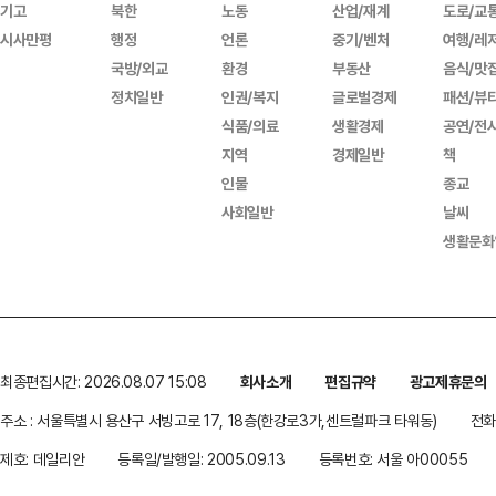
기고
북한
노동
산업/재계
도로/교
시사만평
행정
언론
중기/벤처
여행/레
국방/외교
환경
부동산
음식/맛
정치일반
인권/복지
글로벌경제
패션/뷰
식품/의료
생활경제
공연/전
지역
경제일반
책
인물
종교
사회일반
날씨
생활문화
최종편집시간: 2026.08.07 15:08
회사소개
편집규약
광고제휴문의
주소 : 서울특별시 용산구 서빙고로 17, 18층(한강로3가,센트럴파크 타워동)
전화 
제호: 데일리안
등록일/발행일: 2005.09.13
등록번호: 서울 아00055