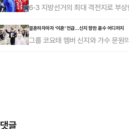
6·3 지방선거의 최대 격전지로 부상
조사 전문기관 여론조사공정㈜이 펜앤
히 서 있다."내 눈에 흙이 들어가도
일찌감치 대진표를 확정한 더불어민
100% ARS 방식으로 실시한 여론조사
주…
지율 격차가 오차범위 내로 좁혀지면
결혼하자마자 ‘이혼’ 언급…신지 향한 훈수 어디까지
보는 42.6%를 얻었다.두 후보 간 격
그룹 코요태 멤버 신지와 가수 문원의
새다. 공식 선거운동 개막을 일주일여 
이다. 이어 개혁신당 김정철 후보 2.
발언이 논란을 빚고 있다.논란의 당사
라는 각자의 승부수를 던진 두 후보
으로 집…
하는 이지훈 변호사로 그는 신지의 결
이 JTBC의뢰로 지난 5~6일 무선
그래도 신지, 이건 에바다’, ‘주변의
서 추 후보는 41%, 김 후보는 4
가 행복하기 위한 5가지 필수템’, ‘신
관 입소스가…
관련 쇼츠와 영상을 연이어 게재했다.
여동생이라면 절대 결혼 못 하게 했을
댓글