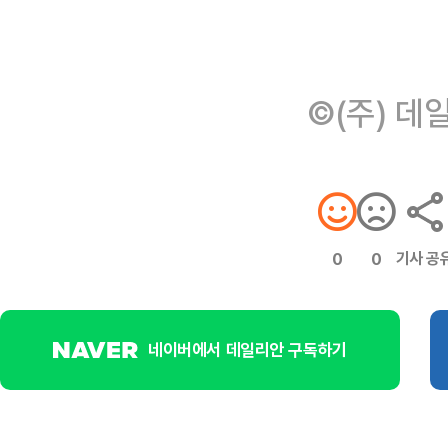
©(주) 데
기사 공
0
0
네이버에서 데일리안 구독하기