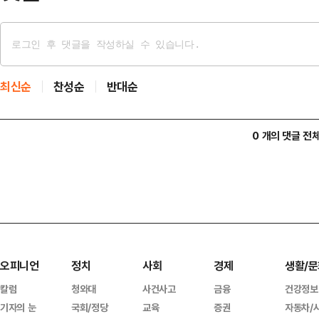
최신순
찬성순
반대순
0 개의 댓글 전
오피니언
정치
사회
경제
생활/문
칼럼
청와대
사건사고
금융
건강정보
기자의 눈
국회/정당
교육
증권
자동차/