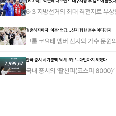
42.6%를 기록하며 오차범위 내 초
[6·3 픽] "박근혜 나오면?" 대구시장 두 캠프에 물
이끄는 총수들이 선대가 단 한번도 
6·3 지방선거의 최대 격전지로 부상
조사 전문기관 여론조사공정㈜이 펜앤
히 서 있다."내 눈에 흙이 들어가도
일찌감치 대진표를 확정한 더불어민
100% ARS 방식으로 실시한 여론조사
주…
지율 격차가 오차범위 내로 좁혀지면
결혼하자마자 ‘이혼’ 언급…신지 향한 훈수 어디까지
보는 42.6%를 얻었다.두 후보 간 격
그룹 코요태 멤버 신지와 가수 문원의
새다. 공식 선거운동 개막을 일주일여 
이다. 이어 개혁신당 김정철 후보 2.
발언이 논란을 빚고 있다.논란의 당사
라는 각자의 승부수를 던진 두 후보
으로 집…
하는 이지훈 변호사로 그는 신지의 결
한국 증시 시가총액 ‘세계 6위’…대만까지 제쳤다
이 JTBC의뢰로 지난 5~6일 무선
국내 증시의 ‘팔천피(코스피 8000
그래도 신지, 이건 에바다’, ‘주변의
서 추 후보는 41%, 김 후보는 4
시가총액이 대만을 넘어 세계 6위에 
가 행복하기 위한 5가지 필수템’, ‘신
관 입소스가…
준으로 보면 전날(11일) 기준 시가총
관련 쇼츠와 영상을 연이어 게재했다.
2201억 달러), 코스닥 660조47
여동생이라면 절대 결혼 못 하게 했을
닥을 합친 시가총액 규모는 6876조