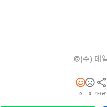
©(주) 데
기사 공
0
0