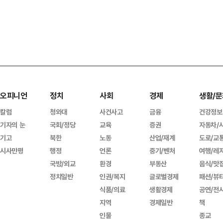
오피니언
정치
사회
경제
생활/문
칼럼
청와대
사건사고
금융
건강정보
기자의 눈
국회/정당
교육
증권
자동차/
기고
북한
노동
산업/재계
도로/교
시사만평
행정
언론
중기/벤처
여행/레
국방/외교
환경
부동산
음식/맛
정치일반
인권/복지
글로벌경제
패션/뷰
식품/의료
생활경제
공연/전
지역
경제일반
책
인물
종교