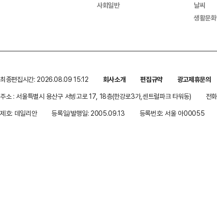
사회일반
날씨
생활문화
최종편집시간: 2026.08.09 15:12
회사소개
편집규약
광고제휴문의
주소 : 서울특별시 용산구 서빙고로 17, 18층(한강로3가,센트럴파크 타워동)
전화 
제호: 데일리안
등록일/발행일: 2005.09.13
등록번호: 서울 아00055