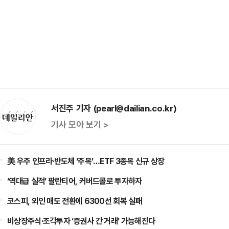
서진주 기자 (pearl@dailian.co.kr)
기사 모아 보기 >
美 우주 인프라·반도체 ‘주목’…ETF 3종목 신규 상장
‘역대급 실적’ 팔란티어, 커버드콜로 투자하자
코스피, 외인 매도 전환에 6300선 회복 실패
비상장주식·조각투자 ‘증권사 간 거래’ 가능해진다