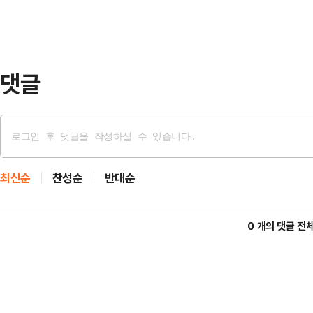
자취안지수(TAIEX) 시가총액은 13
러)로 집계됐다.이에 따라 한국 주식
댓글
최신순
찬성순
반대순
0 개의 댓글 전