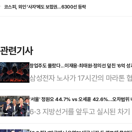
코스피, 외인 ‘사자’에도 보합권…6300선 등락
관련기사
창업주도 몰랐다...이재용·최태원·정의선 덮친 '6억 성
삼성전자 노사가 17시간의 마라톤 
다. 오는 21일 총파업이 현실화될 
째 파업이라는 가시밭길을 걷게 된다
'서울' 정원오 44.7% vs 오세훈 42.6%…오차범위 
6·3 지방선거를 앞두고 실시된 차
상상조차 못 했던 ‘순이익 30% 성
어민주당 예비후보가 44.7%, 오세
는 이미 ‘영업이익 10%, 상한 없는 