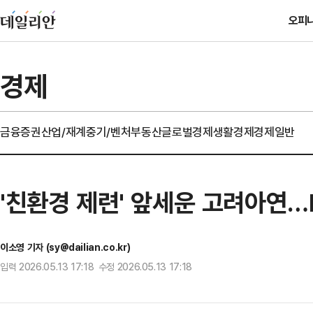
오피
경제
금융
증권
산업/재계
중기/벤처
부동산
글로벌경제
생활경제
경제일반
'친환경 제련' 앞세운 고려아연
이소영 기자 (sy@dailian.co.kr)
입력 2026.05.13 17:18 수정 2026.05.13 17:18