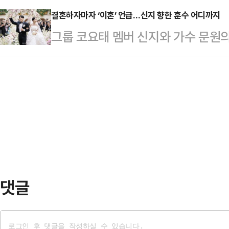
주…
지율 격차가 오차범위 내로 좁혀지면
결혼하자마자 ‘이혼’ 언급…신지 향한 훈수 어디까지
보는 42.6%를 얻었다.두 후보 간 격
그룹 코요태 멤버 신지와 가수 문원의
새다. 공식 선거운동 개막을 일주일여 
이다. 이어 개혁신당 김정철 후보 2.
발언이 논란을 빚고 있다.논란의 당사
라는 각자의 승부수를 던진 두 후보
으로 집…
하는 이지훈 변호사로 그는 신지의 결
이 JTBC의뢰로 지난 5~6일 무선
그래도 신지, 이건 에바다’, ‘주변의
서 추 후보는 41%, 김 후보는 4
가 행복하기 위한 5가지 필수템’, ‘신
관 입소스가…
관련 쇼츠와 영상을 연이어 게재했다.
여동생이라면 절대 결혼 못 하게 했을
댓글