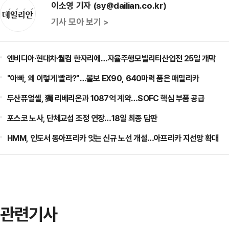
이소영 기자 (sy@dailian.co.kr)
기사 모아 보기 >
엔비디아·현대차·퀄컴 한자리에…자율주행모빌리티산업전 25일 개막
"아빠, 왜 이렇게 빨라?"…볼보 EX90, 640마력 품은 패밀리카
두산퓨얼셀, 獨 리베리온과 1087억 계약…SOFC 핵심 부품 공급
포스코 노사, 단체교섭 조정 연장…18일 최종 담판
HMM, 인도서 동아프리카 잇는 신규 노선 개설…아프리카 지선망 확대
관련기사