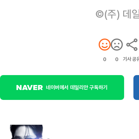
©(주) 데
기사 공
0
0
네이버에서 데일리안 구독하기