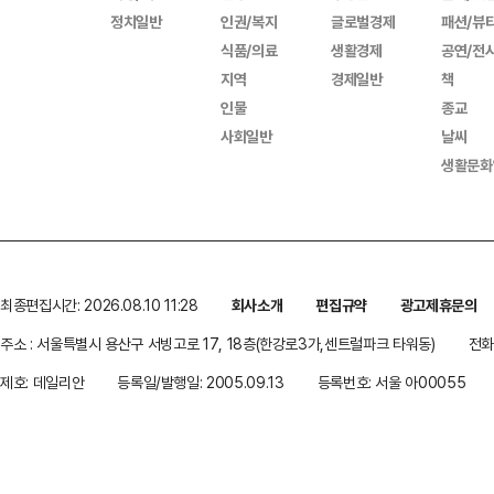
정치일반
인권/복지
글로벌경제
패션/뷰
식품/의료
생활경제
공연/전
지역
경제일반
책
인물
종교
사회일반
날씨
생활문화
최종편집시간: 2026.08.10 11:28
회사소개
편집규약
광고제휴문의
주소 : 서울특별시 용산구 서빙고로 17, 18층(한강로3가,센트럴파크 타워동)
전화 
제호: 데일리안
등록일/발행일: 2005.09.13
등록번호: 서울 아00055