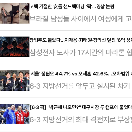
고백 거절한 女를 샌드백마냥 '퍽'...영상 논란
브라질 남성들 사이에서 여성에게 고
습한다는 내용의 영상이 사회관계망서
일고 있다.10일(현지시간) 뉴욕포스
창업주도 몰랐다...이재용·최태원·정의선 덮친 '6억 성
삼성전자 노사가 17시간의 마라톤 
고백을 거절할 경우를 대비한 훈련'
다. 오는 21일 총파업이 현실화될 
있다.영상 속 남성들은 샌드백을 때
째 파업이라는 가시밭길을 걷게 된다
'서울' 정원오 44.7% vs 오세훈 42.6%…오차범위 
기를 카메라에 겨누는 모습 등을 보인
6·3 지방선거를 앞두고 실시된 차
상상조차 못 했던 ‘순이익 30% 성
3월 8일 전후로 빠르게 확산된 것
어민주당 예비후보가 44.7%, 오세
는 이미 ‘영업이익 10%, 상한 없는 
장에서 고백을 거절…
42.6%를 기록하며 오차범위 내 초
[6·3 픽] "박근혜 나오면?" 대구시장 두 캠프에 물
이끄는 총수들이 선대가 단 한번도 
6·3 지방선거의 최대 격전지로 부상
조사 전문기관 여론조사공정㈜이 펜앤
히 서 있다."내 눈에 흙이 들어가도
일찌감치 대진표를 확정한 더불어민
100% ARS 방식으로 실시한 여론조사