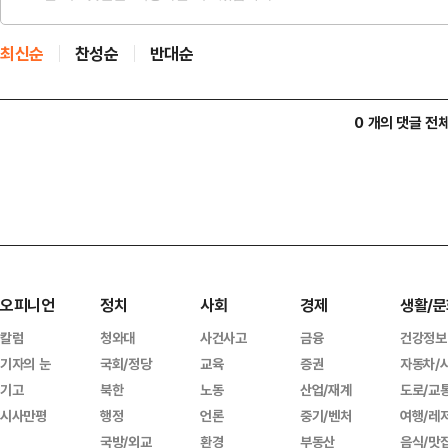
최신순
찬성순
반대순
0 개의 댓글 전
오피니언
정치
사회
경제
생활/문
칼럼
청와대
사건사고
금융
건강정보
기자의 눈
국회/정당
교육
증권
자동차/
기고
북한
노동
산업/재계
도로/교
시사만평
행정
언론
중기/벤처
여행/레
국방/외교
환경
부동산
음식/맛