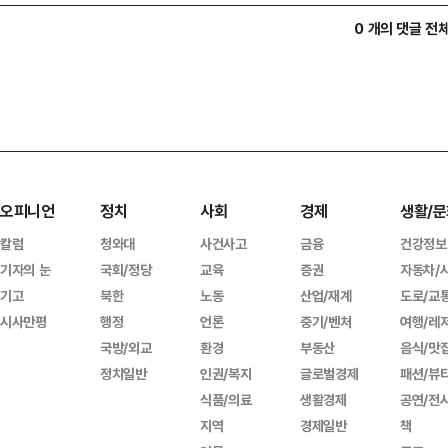
0 개의 댓글 전
오피니언
정치
사회
경제
생활/문
칼럼
청와대
사건사고
금융
건강정보
기자의 눈
국회/정당
교육
증권
자동차/
기고
북한
노동
산업/재계
도로/교
시사만평
행정
언론
중기/벤처
여행/레
국방/외교
환경
부동산
음식/맛
정치일반
인권/복지
글로벌경제
패션/뷰
식품/의료
생활경제
공연/전
지역
경제일반
책