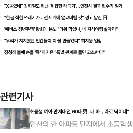
"X돌았네" 김희철도 화낸 '뒤집힌 태극기'…인천시 결국 현수막 철거
"한글 적힌 쓰레기가…전 세계에 알려버릴 것" 경고 날린 日
'폐버스 청년주택' 황희에 분노 "더위 먹었냐, 네 자식이랑 살아라"
"우리가 지지했던 인간들이 이 꼴 만들었다" 허지웅 일침
정청래 볼에 손을 '콕' 이지은 "특별 관계로 몰면 고소한다"
관련기사
초등생 여아 만져대던 60대男 "내 마누라로 딱이네"
인천의 한 아파트 단지에서 초등학생