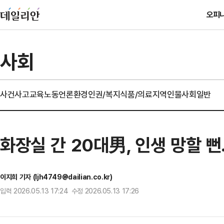
오피
사회
사건사고
교육
노동
언론
환경
인권/복지
식품/의료
지역
인물
사회일반
화장실 간 20대男, 인생 망할 
이지희 기자 (ljh4749@dailian.co.kr)
입력 2026.05.13 17:24 수정 2026.05.13 17:26