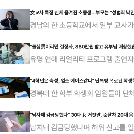
60대 남성이 경찰에 붙잡혀 조사를 
찰청 여성청소년범죄수사대는 성폭력
女교사 특정 신체 움켜쥔 초등생…부모는 "성범죄 낙
경남의 한 초등학교에서 일부 교사가
미만 강제추행 혐의로 A씨를 불구속 
고 등으로 정신과 치료를 받거나 
오후 3시께 인천 남동구의 한 아파트
은 지난 6일 경남도교육청 브리핑룸
"돌싱男이라던 결정사, 880만원 받고 유부남 매칭했
의 어깨와 손목 등 신체를 여러 차례
유명 연애 리얼리티 프로그램 출연
내 초등학교 특수학급 남학생 A군의
은 아동의 가족 신고로 출동한 경찰은
으로 의심되는 남성을 여성 회원에게
의로 고발하라"고 촉구했다.조합에 따
의 범행 사…
은 업체 측이 환불마저 거부하고 있다
"4학년은 숙성, 업소 에이스같다" 단톡방 폭로된 학생
학교에 입학할 무렵부터 교실에 상
경북대 한 학부 학생회 임원들이 단
에 따르면 제보자 A씨는 결혼정보업
노골적으로 간섭을 해왔다. 결국 A군
으로 성희롱성 발언을 한 사실이 드러
의 의무)와 표시광고법 등을 위반했
씨의 잦은 민원으로 거식증을…
근 IT대학 한 학부 학생회 임원들과
"남자에 감금당했다" 30대女 거짓말, 순찰차 20대 
제기했다.A씨는 지난 3월 880만원
납치돼 감금당했다며 허위 신고를 일
에서 문제가 발생했다.학생회장 A씨 
터 '돌싱남'이라고 소개를 받은 남성