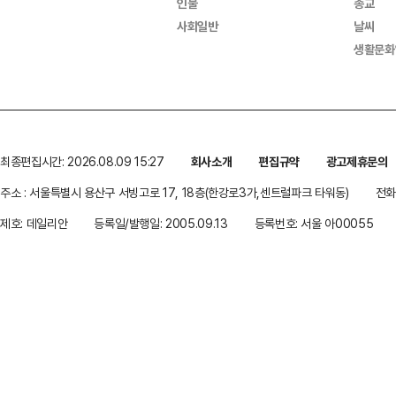
인물
종교
사회일반
날씨
생활문화
최종편집시간: 2026.08.09 15:27
회사소개
편집규약
광고제휴문의
주소 : 서울특별시 용산구 서빙고로 17, 18층(한강로3가,센트럴파크 타워동)
전화 
제호: 데일리안
등록일/발행일: 2005.09.13
등록번호: 서울 아00055