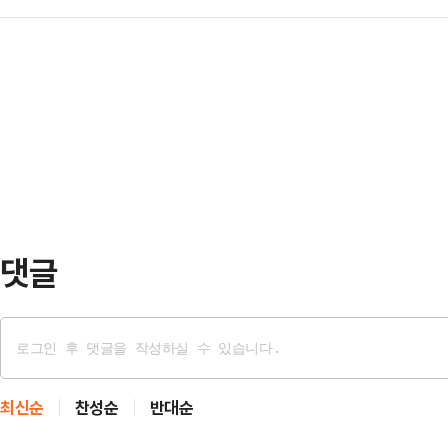
다.12일 울산지법 형사1단독(배온
생들의 외모와 신체를 평가하거나 성적
사회관계망서비스(SNS)…
기소된 30대 여성 A씨에게 징역 8
적절한 발언을 한 것으로 드러났다.
다.A씨는 지난해 5월 자신의 거주지
같다", "4학년은 숙성됐다" 등의 
전화를 이용해 자신이 납치·감금된 것
이달 초 학내 온…
에 넘겨졌다.당시 그는 112에 전화를
여러 차례 반복했다.이후 112 상황
남성에게 …
댓글
최신순
찬성순
반대순