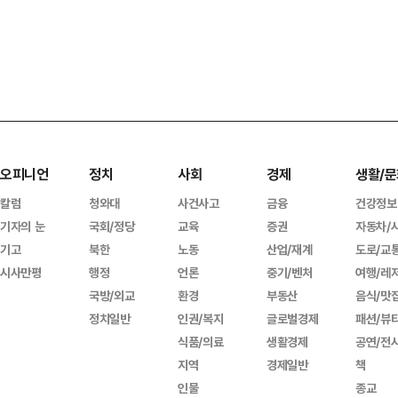
오피니언
정치
사회
경제
생활/문
칼럼
청와대
사건사고
금융
건강정보
기자의 눈
국회/정당
교육
증권
자동차/
기고
북한
노동
산업/재계
도로/교
시사만평
행정
언론
중기/벤처
여행/레
국방/외교
환경
부동산
음식/맛
정치일반
인권/복지
글로벌경제
패션/뷰
식품/의료
생활경제
공연/전
지역
경제일반
책
인물
종교