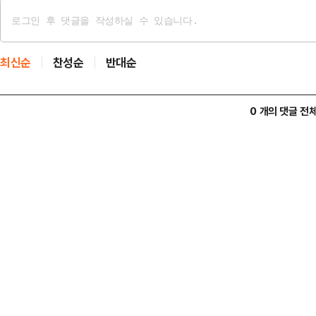
최신순
찬성순
반대순
0 개의 댓글 전