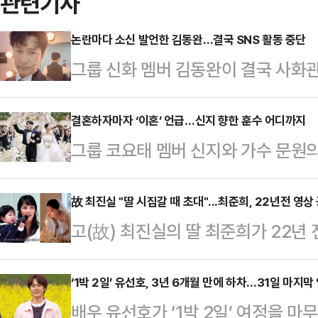
관련기사
논란마다 소신 발언한 김동완…결국 SNS 활동 중단
그룹 신화 멤버 김동완이 결국 사화
다.김동완은 지난 12일 자신의 SN
소속사에서 관리하게 된다. 다들 건
결혼하자마자 ‘이혼’ 언급…신지 향한 훈수 어디까지
그룹 코요태 멤버 신지와 가수 문원의
게 만나요”라고 전했다.그는 최근 
발언이 논란을 빚고 있다.논란의 당사
견을 밝혀왔다. 성매매 합법화를 지지
하는 이지훈 변호사로 그는 신지의 결
故 최진실 "딸 시집갈 때 초대"...최준희, 22년전 영상
논란에 휩싸였던 방송인 MC 딩동을 
고(故) 최진실의 딸 최준희가 22년
그래도 신지, 이건 에바다’, ‘주변의
근에는 배우 유퉁 관련 게시물에 달
다.최준희는 11일 자신의 사회관계망
가 행복하기 위한 5가지 필수템’, ‘신
필요 없다. 다 …
고 계시던 제 돌잔치 비디오를 드디
‘1박 2일’ 유선호, 3년 6개월 만에 하차…31일 마지막
관련 쇼츠와 영상을 연이어 게재했다.
배우 유선호가 ‘1박 2일’ 여정을 마무
게재했다.영상에는 첫 생일을 맞은 
여동생이라면 절대 결혼 못 하게 했을