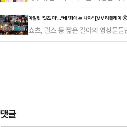
일 시즌4’ 측은 12일 “3년 반이라는
담겼다. 최진실은 "예쁜 숙녀로 자랄
일’을 졸업한다”며 “유선호는 오는 
아일릿 '잇츠 미'..."네 '최애'는 나야" [MV 리플레이
름)에게 관심과 사랑을 보여주셨으면 
쇼츠, 릴스 등 짧은 길이의 영상물들
막 인사를 전할 예정”이라고 밝혔다.
한 분 다 기억해 뒀다가 우리 수민이
상징과 그들의 세계관, 서사를 곱씹어
대해 “내 20대의 전부”이자 “전국
말했다.…
시리즈를 통해 아티스트가 담아낸 '
못 잊을 값진 경험”이라고 애정을 
보려 합니다. 뮤직비디오 속 이야기의
“‘1박 2일’에서의 여행은 끝이 났지
를 통해 좋아하는 가수의 음악을 더
미를 알게 될 것입니다. <편집자 주>그
집 '마밀라피나타파이'(MAMIHLAP
댓글