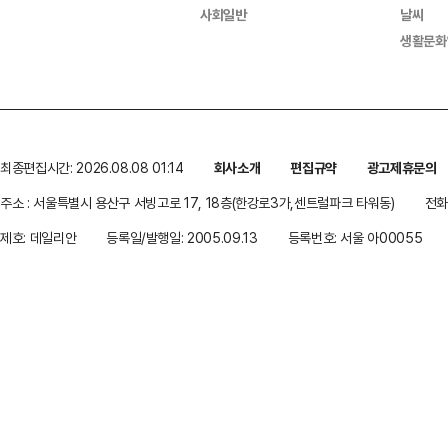
사회일반
날씨
생활문화
최종편집시간: 2026.08.08 01:14
회사소개
편집규약
광고제휴문의
주소 : 서울특별시 용산구 서빙고로 17, 18층(한강로3가,센트럴파크 타워동)
전화 
제호: 데일리안
등록일/발행일: 2005.09.13
등록번호: 서울 아00055