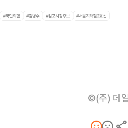
#국민의힘
#김병수
#김포시장후보
#서울지하철2호선
©(주) 데