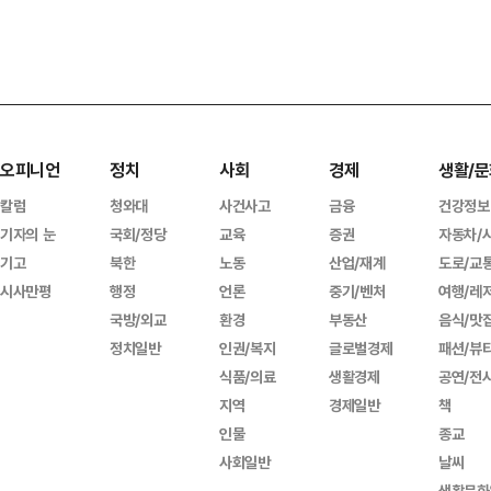
오피니언
정치
사회
경제
생활/문
칼럼
청와대
사건사고
금융
건강정보
기자의 눈
국회/정당
교육
증권
자동차/
기고
북한
노동
산업/재계
도로/교
시사만평
행정
언론
중기/벤처
여행/레
국방/외교
환경
부동산
음식/맛
정치일반
인권/복지
글로벌경제
패션/뷰
식품/의료
생활경제
공연/전
지역
경제일반
책
인물
종교
사회일반
날씨
생활문화