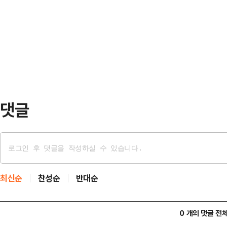
이 JTBC의뢰로 지난 5~6일 무선
그래도 신지, 이건 에바다’, ‘주변의
서 추 후보는 41%, 김 후보는 4
가 행복하기 위한 5가지 필수템’, ‘신
관 입소스가…
관련 쇼츠와 영상을 연이어 게재했다.
여동생이라면 절대 결혼 못 하게 했을
댓글
최신순
찬성순
반대순
0 개의 댓글 전