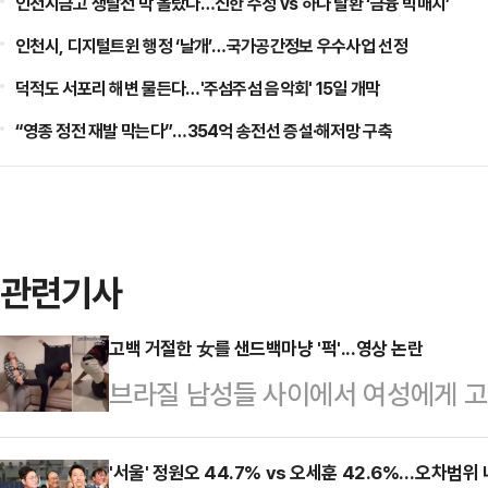
인천시금고 쟁탈전 막 올랐다…신한 수성 vs 하나 탈환 ‘금융 빅매치’
인천시, 디지털트윈 행정 ‘날개’…국가공간정보 우수사업 선정
덕적도 서포리 해변 물든다…'주섬주섬 음악회' 15일 개막
“영종 정전 재발 막는다”…354억 송전선 증설·해저망 구축
관련기사
고백 거절한 女를 샌드백마냥 '퍽'...영상 논란
브라질 남성들 사이에서 여성에게 고
습한다는 내용의 영상이 사회관계망서
일고 있다.10일(현지시간) 뉴욕포스
'서울' 정원오 44.7% vs 오세훈 42.6%…오차범위 