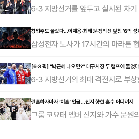
6·3 지방선거를 앞두고 실시된 차
고백을 거절할 경우를 대비한 훈련'
어민주당 예비후보가 44.7%, 오세
있다.영상 속 남성들은 샌드백을 때
42.6%를 기록하며 오차범위 내 초
창업주도 몰랐다...이재용·최태원·정의선 덮친 '6억 성
기를 카메라에 겨누는 모습 등을 보인
삼성전자 노사가 17시간의 마라톤 
조사 전문기관 여론조사공정㈜이 펜앤
3월 8일 전후로 빠르게 확산된 것
다. 오는 21일 총파업이 현실화될 
100% ARS 방식으로 실시한 여론조사
장에서 고백을 거절…
째 파업이라는 가시밭길을 걷게 된다
[6·3 픽] "박근혜 나오면?" 대구시장 두 캠프에 물
보는 42.6%를 얻었다.두 후보 간 격
6·3 지방선거의 최대 격전지로 부상
상상조차 못 했던 ‘순이익 30% 성
이다. 이어 개혁신당 김정철 후보 2.
일찌감치 대진표를 확정한 더불어민
는 이미 ‘영업이익 10%, 상한 없는 
으로 집…
지율 격차가 오차범위 내로 좁혀지면
결혼하자마자 ‘이혼’ 언급…신지 향한 훈수 어디까지
이끄는 총수들이 선대가 단 한번도 
그룹 코요태 멤버 신지와 가수 문원의
새다. 공식 선거운동 개막을 일주일여 
히 서 있다."내 눈에 흙이 들어가도
발언이 논란을 빚고 있다.논란의 당사
라는 각자의 승부수를 던진 두 후보
주…
하는 이지훈 변호사로 그는 신지의 결