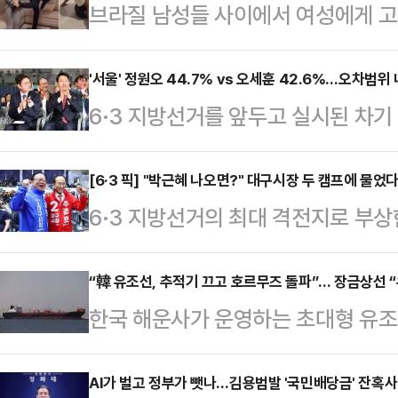
브라질 남성들 사이에서 여성에게 고
습한다는 내용의 영상이 사회관계망서
일고 있다.10일(현지시간) 뉴욕포스
'서울' 정원오 44.7% vs 오세훈 42.6%…오차범위 
6·3 지방선거를 앞두고 실시된 차
고백을 거절할 경우를 대비한 훈련'
어민주당 예비후보가 44.7%, 오세
있다.영상 속 남성들은 샌드백을 때
42.6%를 기록하며 오차범위 내 초
[6·3 픽] "박근혜 나오면?" 대구시장 두 캠프에 물
기를 카메라에 겨누는 모습 등을 보인
6·3 지방선거의 최대 격전지로 부상
조사 전문기관 여론조사공정㈜이 펜앤
3월 8일 전후로 빠르게 확산된 것
일찌감치 대진표를 확정한 더불어민
100% ARS 방식으로 실시한 여론조사
장에서 고백을 거절…
지율 격차가 오차범위 내로 좁혀지면
“韓 유조선, 추적기 끄고 호르무즈 돌파”… 장금상선 “
보는 42.6%를 얻었다.두 후보 간 격
한국 해운사가 운영하는 초대형 유조
새다. 공식 선거운동 개막을 일주일여 
이다. 이어 개혁신당 김정철 후보 2.
통과한 사실이 뒤늦게 확인됐다. 이
라는 각자의 승부수를 던진 두 후보
으로 집…
히 끄고 이란이 펼친 해상 봉쇄망을
AI가 벌고 정부가 뺏나…김용범발 '국민배당금' 잔혹사
이 JTBC의뢰로 지난 5~6일 무선