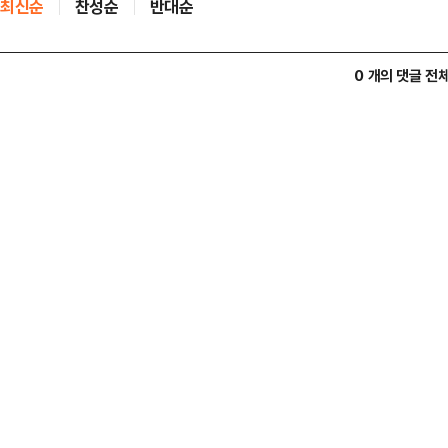
최신순
찬성순
반대순
0 개의 댓글 전