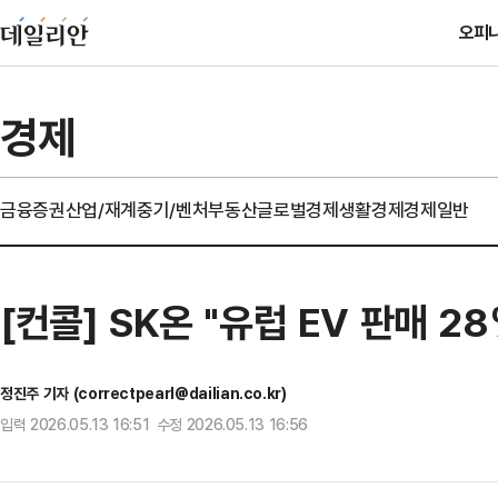
오피
경제
금융
증권
산업/재계
중기/벤처
부동산
글로벌경제
생활경제
경제일반
[컨콜] SK온 "유럽 EV 판매 
정진주 기자 (correctpearl@dailian.co.kr)
입력 2026.05.13 16:51 수정 2026.05.13 16:56