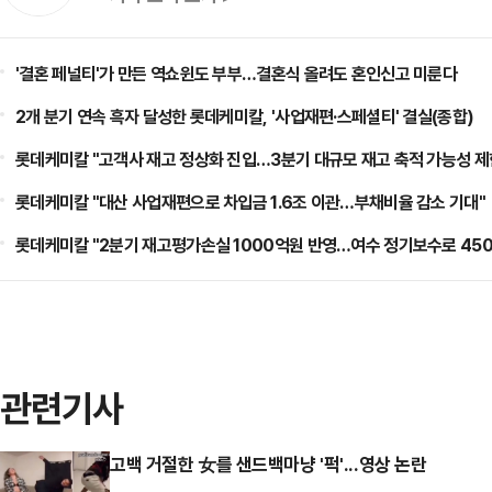
'결혼 페널티'가 만든 역쇼윈도 부부…결혼식 올려도 혼인신고 미룬다
2개 분기 연속 흑자 달성한 롯데케미칼, '사업재편·스페셜티' 결실(종합)
롯데케미칼 "고객사 재고 정상화 진입…3분기 대규모 재고 축적 가능성 제
롯데케미칼 "대산 사업재편으로 차입금 1.6조 이관…부채비율 감소 기대"
롯데케미칼 "2분기 재고평가손실 1000억원 반영…여수 정기보수로 450
관련기사
고백 거절한 女를 샌드백마냥 '퍽'...영상 논란