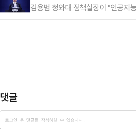
김용범 청와대 정책실장이 "인공지능(
11일(현지시간) 해운 데이터 분석 
서 추 후보는 41%, 김 후보는 4
의 결과가 아니다"라며 기업 초과 
그룹(LSEG) 자료를 인용해 이달 
관 입소스가…
바 '국민배당금' 제도를 언급해 파장이
관리하는 바스라 에너지를 비롯한 유
주의 배급 경제"라고 강하게 비판했다
산 원유를 싣고 호르무즈 해협을 빠
검토와 무관한 개인 의견"이라고 선을
은 바스라 에너지 …
은 전날 밤 자신의 페이스북에 "AI
적 호황을 만들고, 그것이 역대급 초
지는 …
댓글