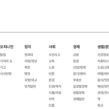
오피니언
정치
사회
경제
생활/문
칼럼
청와대
사건사고
금융
건강정보
기자의 눈
국회/정당
교육
증권
자동차/
기고
북한
노동
산업/재계
도로/교
시사만평
행정
언론
중기/벤처
여행/레
국방/외교
환경
부동산
음식/맛
정치일반
인권/복지
글로벌경제
패션/뷰
식품/의료
생활경제
공연/전
지역
경제일반
책
인물
종교