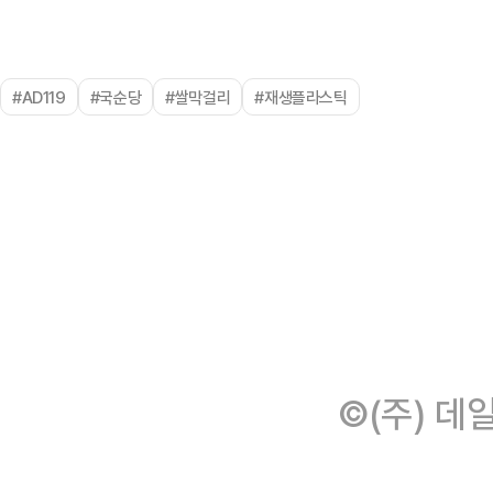
#AD119
#국순당
#쌀막걸리
#재생플라스틱
©(주) 데