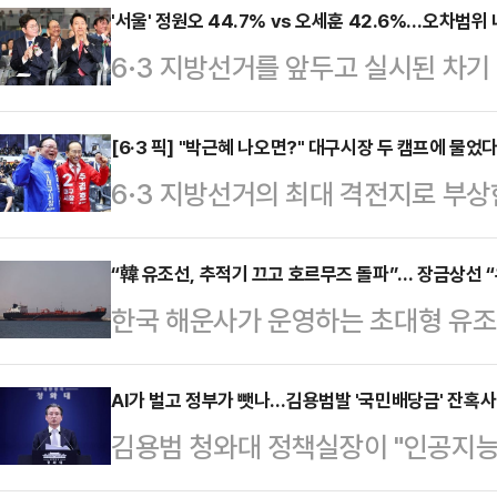
일고 있다.10일(현지시간) 뉴욕포스
'서울' 정원오 44.7% vs 오세훈 42.6%…오차범위 
6·3 지방선거를 앞두고 실시된 차
고백을 거절할 경우를 대비한 훈련'
어민주당 예비후보가 44.7%, 오세
있다.영상 속 남성들은 샌드백을 때
42.6%를 기록하며 오차범위 내 초
[6·3 픽] "박근혜 나오면?" 대구시장 두 캠프에 물
기를 카메라에 겨누는 모습 등을 보인
6·3 지방선거의 최대 격전지로 부상
조사 전문기관 여론조사공정㈜이 펜앤
3월 8일 전후로 빠르게 확산된 것
일찌감치 대진표를 확정한 더불어민
100% ARS 방식으로 실시한 여론조사
장에서 고백을 거절…
지율 격차가 오차범위 내로 좁혀지면
“韓 유조선, 추적기 끄고 호르무즈 돌파”… 장금상선 “
보는 42.6%를 얻었다.두 후보 간 격
한국 해운사가 운영하는 초대형 유조
새다. 공식 선거운동 개막을 일주일여 
이다. 이어 개혁신당 김정철 후보 2.
통과한 사실이 뒤늦게 확인됐다. 이
라는 각자의 승부수를 던진 두 후보
으로 집…
히 끄고 이란이 펼친 해상 봉쇄망을
AI가 벌고 정부가 뺏나…김용범발 '국민배당금' 잔혹사
이 JTBC의뢰로 지난 5~6일 무선
김용범 청와대 정책실장이 "인공지능(
11일(현지시간) 해운 데이터 분석 
서 추 후보는 41%, 김 후보는 4
의 결과가 아니다"라며 기업 초과 
그룹(LSEG) 자료를 인용해 이달 
관 입소스가…