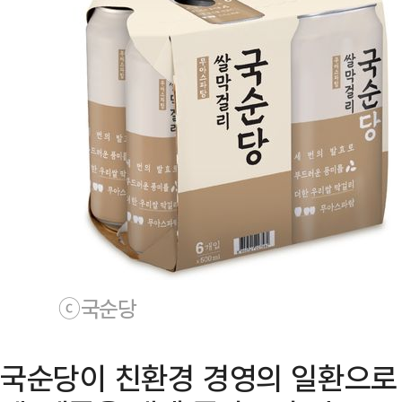
ⓒ 국순당
국순당이 친환경 경영의 일환으로 