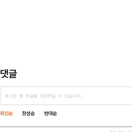
바 '국민배당금' 제도를 언급해 파장이
관리하는 바스라 에너지를 비롯한 유
주의 배급 경제"라고 강하게 비판했다
산 원유를 싣고 호르무즈 해협을 빠
검토와 무관한 개인 의견"이라고 선을
은 바스라 에너지 …
은 전날 밤 자신의 페이스북에 "AI
적 호황을 만들고, 그것이 역대급 초
지는 …
댓글
최신순
찬성순
반대순