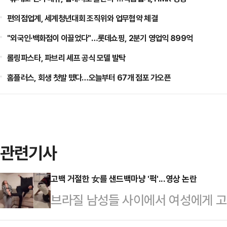
편의점업계, 세계청년대회 조직위와 업무협약 체결
"외국인·백화점이 이끌었다"…롯데쇼핑, 2분기 영업익 899억
롤링파스타, 파브리 셰프 공식 모델 발탁
홈플러스, 회생 첫발 뗐다…오늘부터 67개 점포 가오픈
관련기사
고백 거절한 女를 샌드백마냥 '퍽'...영상 논란
브라질 남성들 사이에서 여성에게 고
습한다는 내용의 영상이 사회관계망서