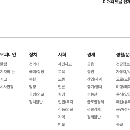
0 개의 댓글 전
오피니언
정치
사회
경제
생활/문
칼럼
청와대
사건사고
금융
건강정보
기자의 눈
국회/정당
교육
증권
자동차/
기고
북한
노동
산업/재계
도로/교
시사만평
행정
언론
중기/벤처
여행/레
국방/외교
환경
부동산
음식/맛
정치일반
인권/복지
글로벌경제
패션/뷰
식품/의료
생활경제
공연/전
지역
경제일반
책
인물
종교