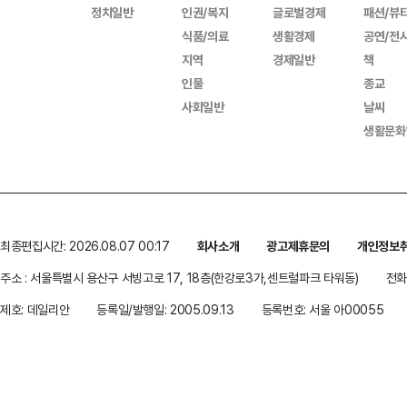
정치일반
인권/복지
글로벌경제
패션/뷰
식품/의료
생활경제
공연/전
지역
경제일반
책
인물
종교
사회일반
날씨
생활문화
최종편집시간: 2026.08.07 00:17
회사소개
광고제휴문의
개인정보
주소 : 서울특별시 용산구 서빙고로 17, 18층(한강로3가,센트럴파크 타워동)
전화 
제호: 데일리안
등록일/발행일: 2005.09.13
등록번호: 서울 아00055