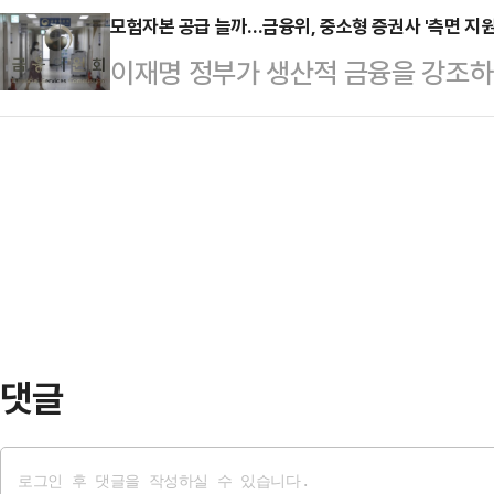
경에 기인한 것인지 되돌아볼 시점"
모험자본 공급 늘까…금융위, 중소형 증권사 '측면 지원
정보공개 확대, 대부업 규제 보완 
이재명 정부가 생산적 금융을 강조
도 금융투자협회에서 진행된 '금투업
명륜진사갈비 운영사인 ㈜명륜당 사
급을 촉구하는 가운데 금융당국이 중소
발언에서 "최근 수년간 사상 최대 
사 결과 정책자금 대출을 받은…
기로 했다.중소기업 특화 금융투자회
운 마음도 있지만 현실을 냉정하게 짚
하고, 관련 인센티브를 강화해 모험
합금융투자사업자(종투사)의 경우 과
원회는 7일 권대영 부위원장 주재로
쏠림 등이 계속 지적되…
권 모험자본 역량강화 협의체' 회의
투자금융사업자(이하 종투사) 7개사,
한국증권금융, 산업은행, 기업…
댓글