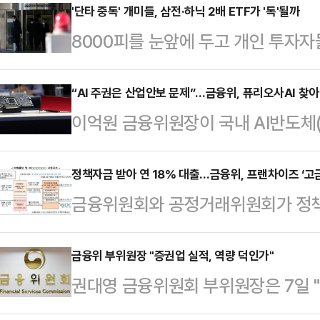
'단타 중독' 개미들, 삼전·하닉 2배 ETF가 '독'될까
8000피를 눈앞에 두고 개인 투자
타 중심의 개미 투자 성향이 '독'이 
덕에 국내증시 상승세가 거듭되는 상
“AI 주권은 산업안보 문제”…금융위, 퓨리오사AI 찾아 
이억원 금융위원장이 국내 AI반도체(
일종목 레버리지·인버스 상장지수펀드
AI 반도체와 파운데이션 모델 육성
에 따른 변동성 장세 가능성이 높아
AI’를 국가 전략 과제로 규정하고 
정책자금 받아 연 18% 대출…금융위, 프랜차이즈 ‘고
문 부원장은 11일 여의도 금감원 본
금융위원회와 공정거래위원회가 정책
본격화하는 모습이다.금융위원회는 1
에서 "우리 주식시장은 개인 투자자
출을 제공한 프랜차이즈 사업 구조에
AI 본사를 방문해 업스테이지, LG A
투자자가 손쉽…
은 가맹본부가 특수관계 대부업체를 
금융위 부위원장 "증권업 실적, 역량 덕인가"
들과 간담회를 열었다고 밝혔다.현장에
권대영 금융위원회 부위원장은 7일 
대출을 제공한 사례가 확인되면서다.
진행됐다.이 위원장은 모두발언에서 
역량'에 바탕한 것인지, 아니면 초저
용한 가맹본부의 고금리 부당대출 대
산업 질…