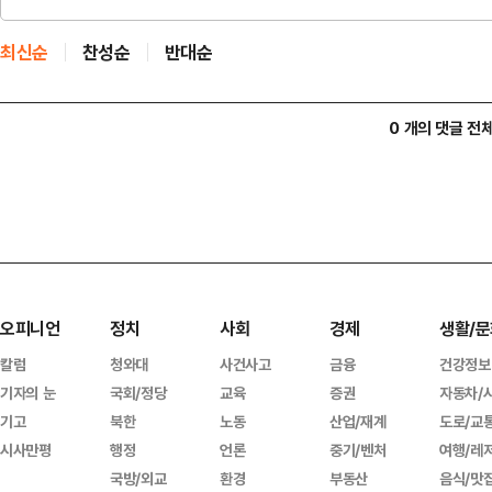
최신순
찬성순
반대순
0 개의 댓글 전
오피니언
정치
사회
경제
생활/문
칼럼
청와대
사건사고
금융
건강정보
기자의 눈
국회/정당
교육
증권
자동차/
기고
북한
노동
산업/재계
도로/교
시사만평
행정
언론
중기/벤처
여행/레
국방/외교
환경
부동산
음식/맛