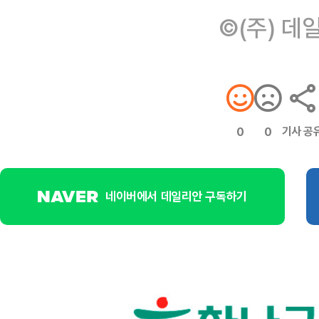
©(주) 데
기사 공
0
0
네이버에서 데일리안 구독하기