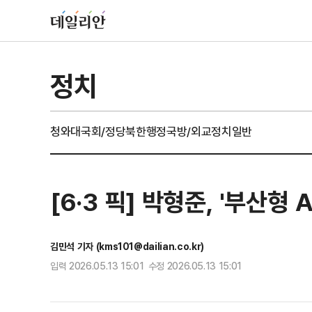
정치
청와대
국회/정당
북한
행정
국방/외교
정치일반
[6·3 픽] 박형준, '부산
김민석 기자 (kms101@dailian.co.kr)
입력 2026.05.13 15:01 수정 2026.05.13 15:01