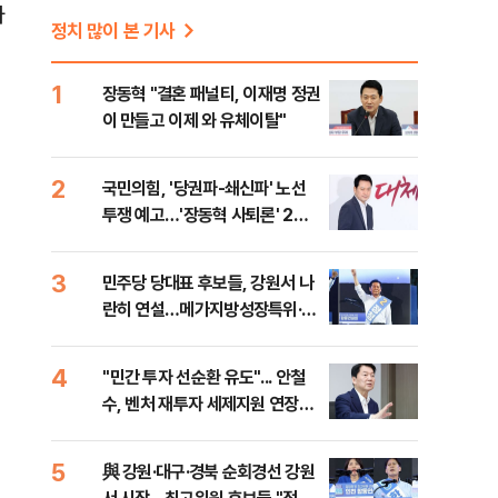
아
정치 많이 본 기사
1
장동혁 "결혼 패널티, 이재명 정권
이 만들고 이제 와 유체이탈"
2
국민의힘, '당권파-쇄신파' 노선
투쟁 예고…'장동혁 사퇴론' 2차
전 전운
3
민주당 당대표 후보들, 강원서 나
란히 연설…메가지방성장특위·평
화경제특구 공약
4
​"민간 투자 선순환 유도"... 안철
수, 벤처 재투자 세제지원 연장법
발의
5
與 강원·대구·경북 순회경선 강원