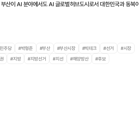
큼 부산이 AI 분야에서도 AI 글로벌허브도시로서 대한민국과 동북
#민주당
#박형준
#부산
#부산시장
#빅테크
#선거
#시장
정권
#지방
#지방선거
#지선
#해양방산
#후보