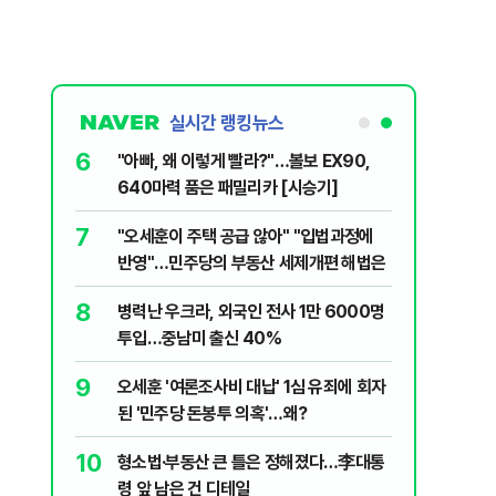
실시간 랭킹뉴스
6
구협회 외국
"아빠, 왜 이렇게 빨라?"…볼보 EX90,
령 20대 지
640마력 품은 패밀리카 [시승기]
 올인은 금
7
플, 中창신
"오세훈이 주택 공급 않아" "입법과정에
가 논란 재
반영"…민주당의 부동산 세제개편 해법은
 99%" 등
8
,
병력난 우크라, 외국인 전사 1만 6000명
투입…중남미 출신 40%
9
, '이란전
오세훈 '여론조사비 대납' 1심 유죄에 회자
된 '민주당 돈봉투 의혹'…왜?
10
, '출생시
형소법·부동산 큰 틀은 정해졌다…李대통
령 앞 남은 건 디테일