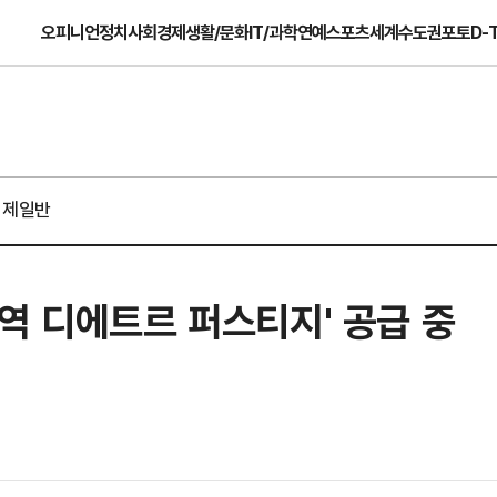
오피니언
정치
사회
경제
생활/문화
IT/과학
연예
스포츠
세계
수도권
포토
D-
경제일반
역 디에트르 퍼스티지' 공급 중