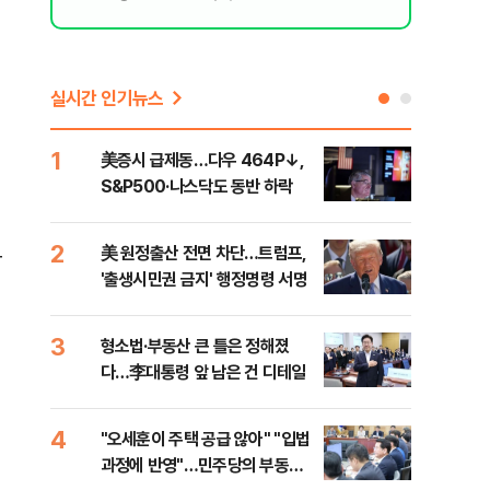
실시간 인기뉴스
1
6
美증시 급제동…다우 464P↓,
오세
S&P500·나스닥도 동반 하락
죄에
혹'
2
7
美 원정출산 전면 차단…트럼프,
근거
규
'출생시민권 금지' 행정명령 서명
신천
3
8
형소법·부동산 큰 틀은 정해졌
"삼
다…李대통령 앞 남은 건 디테일
中창
4
9
"오세훈이 주택 공급 않아" "입법
"탄
과정에 반영"…민주당의 부동산
'이