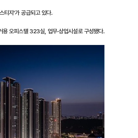
스티지'가 공급되고 있다.
거용 오피스텔 323실, 업무·상업시설로 구성됐다.
1
[데일리안 오늘뉴스 종합] 축
인 심판에 성접대 의혹, 李대통
지율 하락 의식했나, 삼전닉스
2
"삼성·SK보다 싸게 달라"…애
물, SK하이닉스 프리마켓 시초
에 '더 비싸다' 퇴짜
점화, 김민석 "과반 승리 가능성
3
美증시 급제동…다우 464P↓
S&P500·나스닥도 동반 하락
4
"탄약 왜 부족한 거야"…트럼프
무기고 고갈'에 국방장관 질책
5
美 원정출산 전면 차단…트럼프
민권 금지' 행정명령 서명