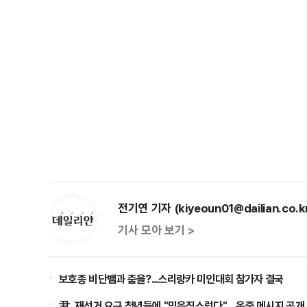
전기연 기자 (kiyeoun01@dailian.co.k
기사 모아 보기 >
보호종 비단뱀과 춤을?...스리랑카 미인대회 참가자 결국
尹, 재선거 요구 청년들에 "믿음직스럽다"…옥중 메시지 공개