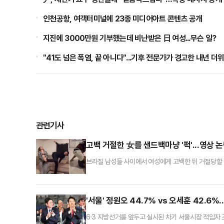
인천공항, 여객터미널에 23종 미디어아트 콘텐츠 공개
지진에 3000만원 기부했는데 비난받은 日 여성...무슨 일?
"41도 넘은 폭염, 끝 아니다"...기후 전문가가 경고한 내년 더
관련기사
고백 거절한 女를 샌드백마냥 '퍽'...영상 
브라질 남성들 사이에서 여성에게 고백한 뒤 거절당할
논란이 일고 있다.10일(현지시간) 뉴욕포스트에 따르
영상이 공유되고 있다.영상 속 남성들은 샌드백을 때리
은 세계 여성의 날인 지난 3월 8일 전후로 빠르게 
'서울' 정원오 44.7% vs 오세훈 42.6
6·3 지방선거를 앞두고 실시된 차기 서울시장 적임자