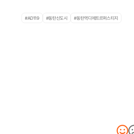
#AD119
#동탄신도시
#동탄역디에트르퍼스티지