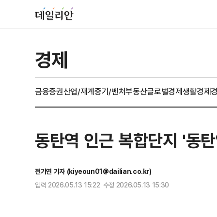
경제
금융
증권
산업/재계
중기/벤처
부동산
글로벌경제
생활경제
동탄역 인근 복합단지 '동탄
전기연 기자 (kiyeoun01@dailian.co.kr)
입력 2026.05.13 15:22 수정 2026.05.13 15:30