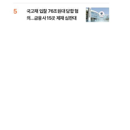
세제개편 해법은
질
5
10
국고채 입찰 76조원대 담합 혐
美민
의…금융사 15곳 제재 심판대
면 