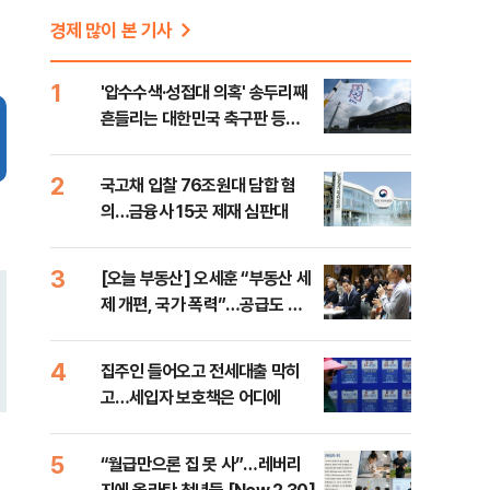
경제 많이 본 기사
1
'압수수색·성접대 의혹' 송두리째
흔들리는 대한민국 축구판 등
[8/7(금) 데일리안 출근길 뉴스]
2
국고채 입찰 76조원대 담합 혐
의…금융사 15곳 제재 심판대
3
[오늘 부동산] 오세훈 “부동산 세
제 개편, 국가 폭력”…공급도 정
부와 온도차
4
집주인 들어오고 전세대출 막히
고…세입자 보호책은 어디에
5
“월급만으론 집 못 사”…레버리